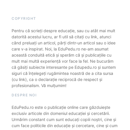
COPYRIGHT
Pentru că scrieți despre educație, sau cu atât mai mult
datorită acestui lucru, ar fi util să citați cu link, atunci
când preluați un articol, părți dintr-un articol sau o idee
care v-a inspirat. Noi, la EduPedu.ro ne-am asumat
această conduită etică și sperăm că și publicațiile cu
mult mai multă experiență vor face la fel. Ne bucurăm
că găsiți subiecte interesante pe Edupedu.ro și suntem
siguri că înțelegeți rugămintea noastră de a cita sursa
(cu link), ca o declarație reciprocă de respect și
profesionalism. Vă mulțumim!
DESPRE NOI
EduPedu.ro este o publicație online care găzduiește
exclusiv articole din domeniul educației și cercetării.
Urmărim constant cum sunt educați copiii noștri, cine și
cum face politicile din educație și cercetare, cine și cum