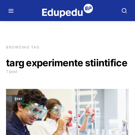
BROWSING TAG
targ experimente stiintifice
1 post
Știri