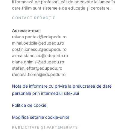
îi formează pe profesori, cât de adecvate la lumea în
care trăim sunt sistemele de educație și cercetare.
CONTACT REDACȚIE
Adrese e-mail
raluca.pantazi@edupedu.ro
mihai.peticila@edupedu.ro
costin.ionescu@edupedu.ro
alexa.stanescu@edupedu.ro
diana.ghimisi@edupedu.ro
stefan.lefter@edupedu.ro
ramona.florea@edupedu.ro
Notă de informare cu privire la prelucrarea de date
personale prin intermediul site-ului
Politica de cookie
Modifică setarile cookie-urilor
PUBLICITATE ȘI PARTENERIATE