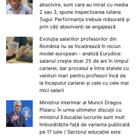
absolvire, sunt care au intrat cu media
2 sau 3, spune inspectoarea Iuliana
Țugui: Performanța trebuie măsurată și
prin câți absolvenți se angajează
Evoluția salariilor profesorilor din
România nu se încadrează în niciun
model european - analiză Eurydice:
salariul crește doar 25 de ani în timpul
carierei, dar procesul e între statele cu
venituri mari pentru profesori încă de
la începutul carierei și cele cu cele mai
mici salarii
Ministrul interimar al Muncii Dragos
Pîslaru: În urma ultimelor discuții cu
ministrul Educației lucrurile sunt mult
îmbunătățite față de varianta publicată
pe 17 iulie / Sectorul educației este