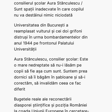
consilierul școlar Aura Stănculescu /
Sunt spații inadecvate în care copilul
nu va destăinui nimic niciodată
Universitatea din București a
reamplasat vulturul și cei doi grifoni
distruși în urma bombardamentelor din
anul 1944 pe frontonul Palatului
Universității
Aura Stănculescu, consilier școlar: Este
o mare nedreptate să nu-i lăsăm pe
copii să fie așa cum sunt. Suntem prea
dornici să îi băgăm în șabloane și să-i
corectăm, să invalidăm ceea ce fac
diferit
Bugetele reale ale reconectării
diasporei științifice și poziția României
la coada Uniunii Europene în cercetare-