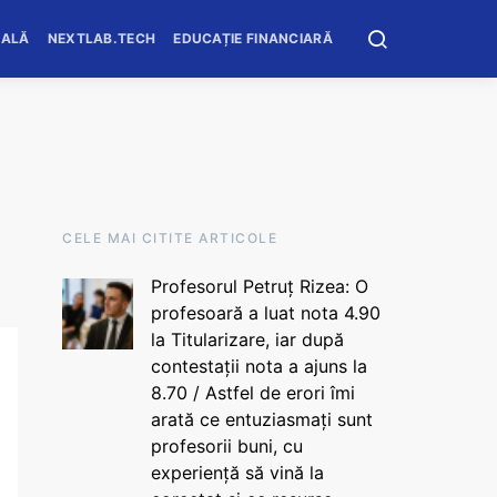
OALĂ
NEXTLAB.TECH
EDUCAȚIE FINANCIARĂ
CELE MAI CITITE ARTICOLE
Profesorul Petruț Rizea: O
profesoară a luat nota 4.90
la Titularizare, iar după
contestații nota a ajuns la
8.70 / Astfel de erori îmi
arată ce entuziasmați sunt
profesorii buni, cu
experiență să vină la