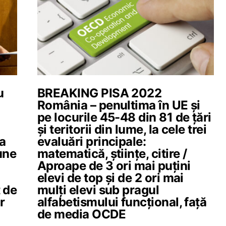
u
BREAKING PISA 2022
România – penultima în UE și
pe locurile 45-48 din 81 de țări
și teritorii din lume, la cele trei
 a
evaluări principale:
une
matematică, științe, citire /
Aproape de 3 ori mai puțini
elevi de top și de 2 ori mai
 de
mulți elevi sub pragul
r
alfabetismului funcțional, față
de media OCDE