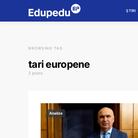
ȘTIRI
BROWSING TAG
tari europene
2 posts
Analize