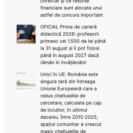
corectat și ce resurse
financiare sunt alocate unui
astfel de concurs important
OFICIAL Prima de carieră
didactică 2026: profesorii
primesc cei 1.500 de lei până
la 31 august și îi pot folosi
până în august 2027 dacă
rămân în învățământ
Unici în UE: România este
singura țară din întreaga
Uniune Europeană care a
redus cheltuielile de
cercetare, calculate pe cap
de locuitor, în ultimul
deceniu. Între 2015-2025,
spațiul comunitar a crescut
masiv cheltuielile de