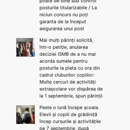
poate de bine sub control
posturile titularizabile / La
niciun concurs nu poți
garanta de la început
asigurarea unui post
Mai mulți părinți solicită,
într-o petiție, anularea
deciziei ISMB de a nu mai
acorda sumele pentru
posturile la plata cu ora din
cadrul cluburilor copiilor:
Multe cercuri de activități
extrașcolare vor dispărea de
la 1 septembrie, spun părinții
Peste o lună începe școala.
Elevii și copiii de grădiniță
încep cursurile și activitățile
pe 7 septembrie, după