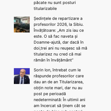
păcate nu sunt posturi
titularizabile
Ședințele de repartizare a
profesorilor 2026, la Sibiu.
Învățătoare: „Am zis iau ce
este. O să fac naveta și
Doamne-ajută, dar dacă în
doi,trei ani nu reușesc să mă
titularizez nu cred că mai
rămân în învățământ”
Sorin Ion, întrebat cum le
răspunde profesorilor care
dau an de an Titularizarea,
obțin note mari, dar nu au
post pe perioadă
nedeterminată: În ultimii ani
am încercat să ținem cât se