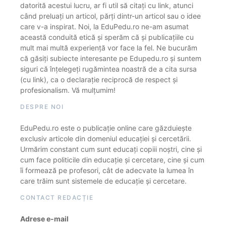
datorită acestui lucru, ar fi util să citați cu link, atunci
când preluați un articol, părți dintr-un articol sau o idee
care v-a inspirat. Noi, la EduPedu.ro ne-am asumat
această conduită etică și sperăm că și publicațiile cu
mult mai multă experiență vor face la fel. Ne bucurăm
că găsiți subiecte interesante pe Edupedu.ro și suntem
siguri că înțelegeți rugămintea noastră de a cita sursa
(cu link), ca o declarație reciprocă de respect și
profesionalism. Vă mulțumim!
DESPRE NOI
EduPedu.ro este o publicație online care găzduiește
exclusiv articole din domeniul educației și cercetării.
Urmărim constant cum sunt educați copiii noștri, cine și
cum face politicile din educație și cercetare, cine și cum
îi formează pe profesori, cât de adecvate la lumea în
care trăim sunt sistemele de educație și cercetare.
CONTACT REDACȚIE
Adrese e-mail