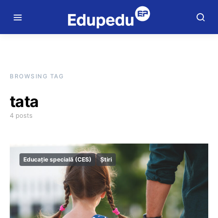
BROWSING TAG
tata
4 posts
Educație specială (CES)
Știri