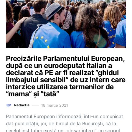
Precizările Parlamentului European,
după ce un eurodeputat italian a
declarat că PE ar fi realizat ”ghidul
limbajului sensibil” de uz intern care
interzice utilizarea termenilor de
”mama” și ”tată”
18 martie 2021
Redacția
Parlamentul European informează, într-un comunicat
dat publicității, joi, de biroul de la București, că la
nivelul instituției există un „glosar intern”, cu scopul