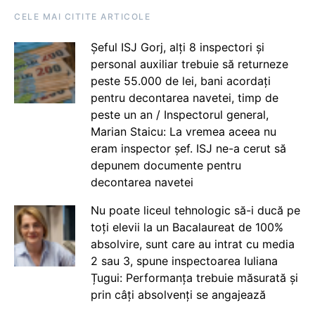
CELE MAI CITITE ARTICOLE
Șeful ISJ Gorj, alți 8 inspectori și
personal auxiliar trebuie să returneze
peste 55.000 de lei, bani acordați
pentru decontarea navetei, timp de
peste un an / Inspectorul general,
Marian Staicu: La vremea aceea nu
eram inspector șef. ISJ ne-a cerut să
depunem documente pentru
decontarea navetei
Nu poate liceul tehnologic să-i ducă pe
toți elevii la un Bacalaureat de 100%
absolvire, sunt care au intrat cu media
2 sau 3, spune inspectoarea Iuliana
Țugui: Performanța trebuie măsurată și
prin câți absolvenți se angajează