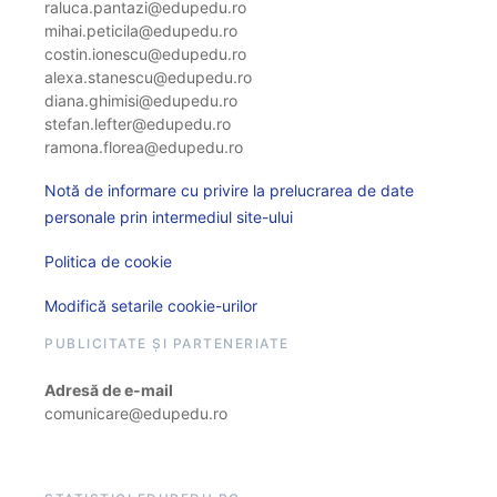
raluca.pantazi@edupedu.ro
mihai.peticila@edupedu.ro
costin.ionescu@edupedu.ro
alexa.stanescu@edupedu.ro
diana.ghimisi@edupedu.ro
stefan.lefter@edupedu.ro
ramona.florea@edupedu.ro
Notă de informare cu privire la prelucrarea de date
personale prin intermediul site-ului
Politica de cookie
Modifică setarile cookie-urilor
PUBLICITATE ȘI PARTENERIATE
Adresă de e-mail
comunicare@edupedu.ro