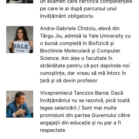
un examen care certifică competențele
pe care le ai după parcursul unui
învățământ obligatoriu
Andra-Gabriela Cîrstoiu, elevă din
Târgu Jiu, admisă la Yale University cu
o bursă completă în Biofizică și
Biochimie Moleculară și Computer
Science: Am ales o facultate în
străinătate pentru că pot deprinde noi
cunoștințe, dar vreau să mă întorc în
țară și să devin profesor
Vicepremierul Tanczos Barna: Dacă
învățământul nu se rezolvă, pică toată
legea salarizării / Sunt mai multe
promisiuni din partea Guvernului către
angajații din educație și nu par a fi
respectate