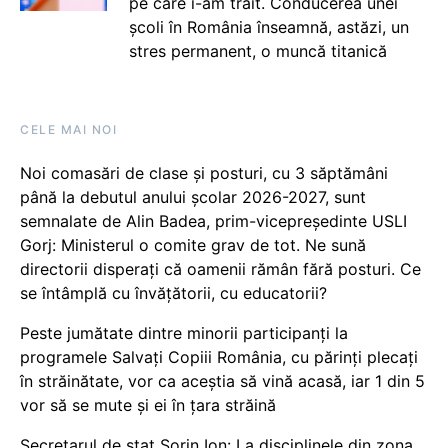
pe care i-am trăit. Conducerea unei
școli în România înseamnă, astăzi, un
stres permanent, o muncă titanică
CELE MAI NOI
Noi comasări de clase și posturi, cu 3 săptămâni
până la debutul anului școlar 2026-2027, sunt
semnalate de Alin Badea, prim-vicepreședinte USLI
Gorj: Ministerul o comite grav de tot. Ne sună
directorii disperați că oamenii rămân fără posturi. Ce
se întâmplă cu învățătorii, cu educatorii?
Peste jumătate dintre minorii participanți la
programele Salvați Copiii România, cu părinți plecați
în străinătate, vor ca aceștia să vină acasă, iar 1 din 5
vor să se mute și ei în țara străină
Secretarul de stat Sorin Ion: La disciplinele din zona