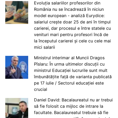
Evoluția salariilor profesorilor din
România nu se încadrează în niciun
model european - analiză Eurydice:
salariul crește doar 25 de ani în timpul
carierei, dar procesul e între statele cu
venituri mari pentru profesori încă de
la începutul carierei și cele cu cele mai
mici salarii
Ministrul interimar al Muncii Dragos
Pîslaru: În urma ultimelor discuții cu
ministrul Educației lucrurile sunt mult
îmbunătățite față de varianta publicată
pe 17 iulie / Sectorul educației este
crucial
Daniel David: Bacalaureatul nu ar trebui
să fie folosit ca mijloc de intrare la
facultate. Bacalaureatul trebuie să fie