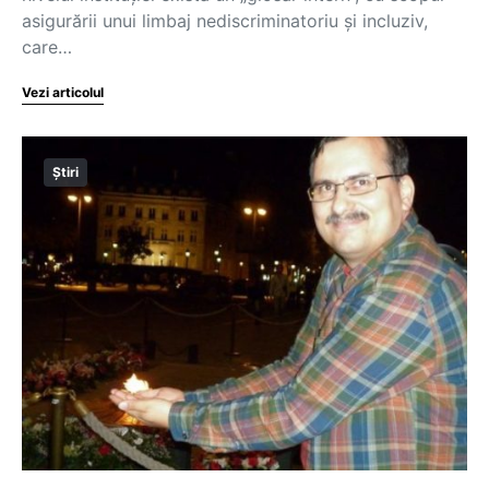
asigurării unui limbaj nediscriminatoriu și incluziv,
care…
Vezi articolul
Știri