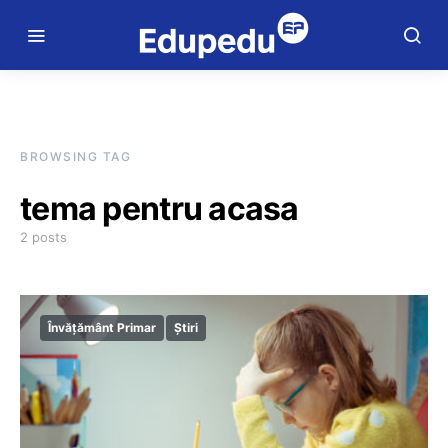
BROWSING TAG
tema pentru acasa
2 posts
Învățământ Primar
Știri