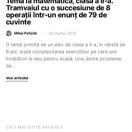
Temă la matematică, clasa a II-a.
Tramvaiul cu o succesiune de 8
operații într-un enunț de 79 de
cuvinte
29 martie 2019
Mihai Peticilă
O temă primită de un elev de clasa a II-a, în vârstă de
8 ani, arată complexitatea exercițiilor pe care unii
învățători le dau pentru acasă. Una dintre probleme,
de…
Vezi articolul
CELE MAI CITITE ARTICOLE