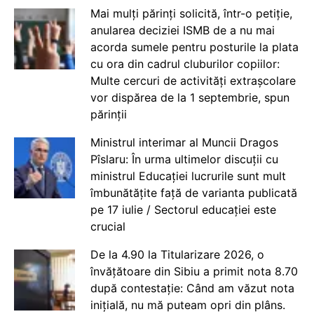
Mai mulți părinți solicită, într-o petiție,
anularea deciziei ISMB de a nu mai
acorda sumele pentru posturile la plata
cu ora din cadrul cluburilor copiilor:
Multe cercuri de activități extrașcolare
vor dispărea de la 1 septembrie, spun
părinții
Ministrul interimar al Muncii Dragos
Pîslaru: În urma ultimelor discuții cu
ministrul Educației lucrurile sunt mult
îmbunătățite față de varianta publicată
pe 17 iulie / Sectorul educației este
crucial
De la 4.90 la Titularizare 2026, o
învățătoare din Sibiu a primit nota 8.70
după contestație: Când am văzut nota
inițială, nu mă puteam opri din plâns.