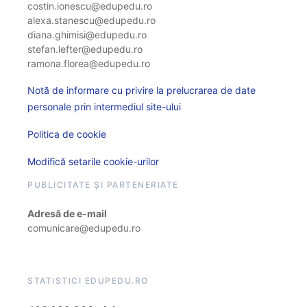
costin.ionescu@edupedu.ro
alexa.stanescu@edupedu.ro
diana.ghimisi@edupedu.ro
stefan.lefter@edupedu.ro
ramona.florea@edupedu.ro
Notă de informare cu privire la prelucrarea de date
personale prin intermediul site-ului
Politica de cookie
Modifică setarile cookie-urilor
PUBLICITATE ȘI PARTENERIATE
Adresă de e-mail
comunicare@edupedu.ro
STATISTICI EDUPEDU.RO