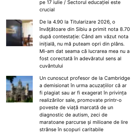
pe 17 iulie / Sectorul educației este
crucial
De la 4.90 la Titularizare 2026, o
învățătoare din Sibiu a primit nota 8.70
după contestație: Când am văzut nota
inițială, nu mă puteam opri din plâns.
Mi-am dat seama că lucrarea mea nu a
fost corectată în adevăratul sens al
cuvântului
Un cunoscut profesor de la Cambridge
a demisionat în urma acuzațiilor că ar
fi plagiat sau ar fi exagerat în privința
realizărilor sale, promovate printr-o
poveste de viață marcată de un
diagnostic de autism, zeci de
maratoane parcurse și milioane de lire
strânse în scopuri caritabile