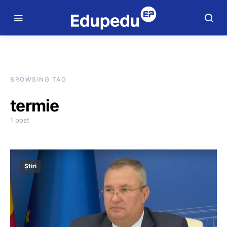
BROWSING TAG
termie
1 post
Știri