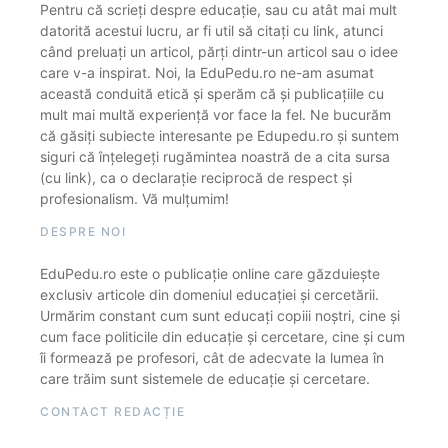
Pentru că scrieți despre educație, sau cu atât mai mult
datorită acestui lucru, ar fi util să citați cu link, atunci
când preluați un articol, părți dintr-un articol sau o idee
care v-a inspirat. Noi, la EduPedu.ro ne-am asumat
această conduită etică și sperăm că și publicațiile cu
mult mai multă experiență vor face la fel. Ne bucurăm
că găsiți subiecte interesante pe Edupedu.ro și suntem
siguri că înțelegeți rugămintea noastră de a cita sursa
(cu link), ca o declarație reciprocă de respect și
profesionalism. Vă mulțumim!
DESPRE NOI
EduPedu.ro este o publicație online care găzduiește
exclusiv articole din domeniul educației și cercetării.
Urmărim constant cum sunt educați copiii noștri, cine și
cum face politicile din educație și cercetare, cine și cum
îi formează pe profesori, cât de adecvate la lumea în
care trăim sunt sistemele de educație și cercetare.
CONTACT REDACȚIE