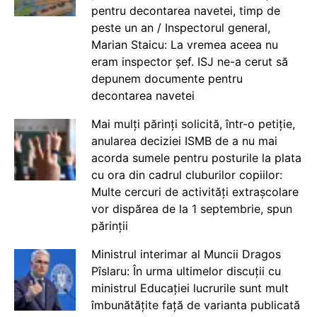
pentru decontarea navetei, timp de
peste un an / Inspectorul general,
Marian Staicu: La vremea aceea nu
eram inspector șef. ISJ ne-a cerut să
depunem documente pentru
decontarea navetei
Mai mulți părinți solicită, într-o petiție,
anularea deciziei ISMB de a nu mai
acorda sumele pentru posturile la plata
cu ora din cadrul cluburilor copiilor:
Multe cercuri de activități extrașcolare
vor dispărea de la 1 septembrie, spun
părinții
Ministrul interimar al Muncii Dragos
Pîslaru: În urma ultimelor discuții cu
ministrul Educației lucrurile sunt mult
îmbunătățite față de varianta publicată