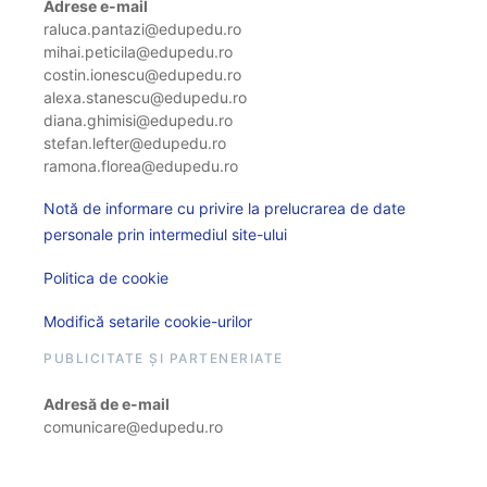
Adrese e-mail
raluca.pantazi@edupedu.ro
mihai.peticila@edupedu.ro
costin.ionescu@edupedu.ro
alexa.stanescu@edupedu.ro
diana.ghimisi@edupedu.ro
stefan.lefter@edupedu.ro
ramona.florea@edupedu.ro
Notă de informare cu privire la prelucrarea de date
personale prin intermediul site-ului
Politica de cookie
Modifică setarile cookie-urilor
PUBLICITATE ȘI PARTENERIATE
Adresă de e-mail
comunicare@edupedu.ro