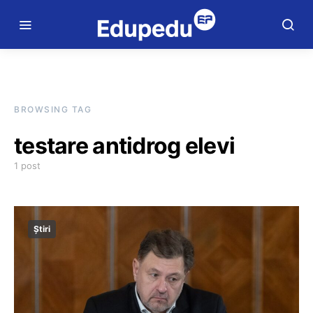
BROWSING TAG
testare antidrog elevi
1 post
Știri