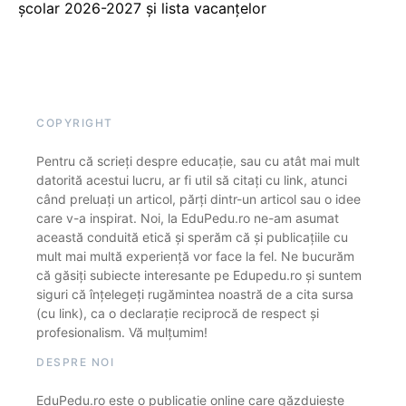
școlar 2026-2027 și lista vacanțelor
COPYRIGHT
Pentru că scrieți despre educație, sau cu atât mai mult
datorită acestui lucru, ar fi util să citați cu link, atunci
când preluați un articol, părți dintr-un articol sau o idee
care v-a inspirat. Noi, la EduPedu.ro ne-am asumat
această conduită etică și sperăm că și publicațiile cu
mult mai multă experiență vor face la fel. Ne bucurăm
că găsiți subiecte interesante pe Edupedu.ro și suntem
siguri că înțelegeți rugămintea noastră de a cita sursa
(cu link), ca o declarație reciprocă de respect și
profesionalism. Vă mulțumim!
DESPRE NOI
EduPedu.ro este o publicație online care găzduiește