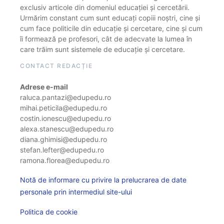
exclusiv articole din domeniul educației și cercetării.
Urmărim constant cum sunt educați copiii noștri, cine și
cum face politicile din educație și cercetare, cine și cum
îi formează pe profesori, cât de adecvate la lumea în
care trăim sunt sistemele de educație și cercetare.
CONTACT REDACȚIE
Adrese e-mail
raluca.pantazi@edupedu.ro
mihai.peticila@edupedu.ro
costin.ionescu@edupedu.ro
alexa.stanescu@edupedu.ro
diana.ghimisi@edupedu.ro
stefan.lefter@edupedu.ro
ramona.florea@edupedu.ro
Notă de informare cu privire la prelucrarea de date
personale prin intermediul site-ului
Politica de cookie