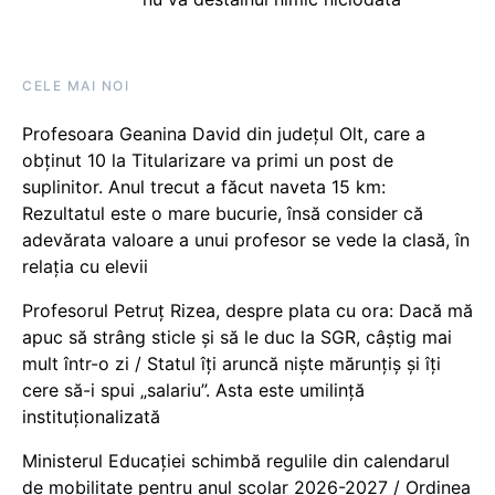
CELE MAI NOI
Profesoara Geanina David din județul Olt, care a
obținut 10 la Titularizare va primi un post de
suplinitor. Anul trecut a făcut naveta 15 km:
Rezultatul este o mare bucurie, însă consider că
adevărata valoare a unui profesor se vede la clasă, în
relația cu elevii
Profesorul Petruț Rizea, despre plata cu ora: Dacă mă
apuc să strâng sticle și să le duc la SGR, câștig mai
mult într-o zi / Statul îți aruncă niște mărunțiș și îți
cere să-i spui „salariu”. Asta este umilință
instituționalizată
Ministerul Educației schimbă regulile din calendarul
de mobilitate pentru anul școlar 2026-2027 / Ordinea