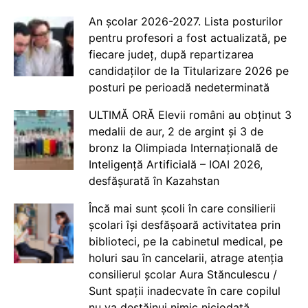
An școlar 2026-2027. Lista posturilor
pentru profesori a fost actualizată, pe
fiecare județ, după repartizarea
candidaților de la Titularizare 2026 pe
posturi pe perioadă nedeterminată
ULTIMĂ ORĂ Elevii români au obținut 3
medalii de aur, 2 de argint și 3 de
bronz la Olimpiada Internațională de
Inteligență Artificială – IOAI 2026,
desfășurată în Kazahstan
Încă mai sunt școli în care consilierii
școlari își desfășoară activitatea prin
biblioteci, pe la cabinetul medical, pe
holuri sau în cancelarii, atrage atenția
consilierul școlar Aura Stănculescu /
Sunt spații inadecvate în care copilul
nu va destăinui nimic niciodată