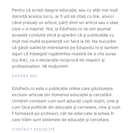
Pentru că scrieți despre educație, sau cu atât mai mult
datorită acestui lucru, ar fi util să citați cu link, atunci
când preluați un articol, părți dintr-un articol sau o idee
care v-a inspirat. Noi, la EduPedu.ro ne-am asumat
această conduită etică și sperăm că și publicațiile cu
mult mai multă experiență vor face la fel. Ne bucurăm
că găsiți subiecte interesante pe Edupedu.ro și suntem
siguri că înțelegeți rugămintea noastră de a cita sursa
(cu link), ca o declarație reciprocă de respect și
profesionalism. Vă mulțumim!
DESPRE NOI
EduPedu.ro este o publicație online care găzduiește
exclusiv articole din domeniul educației și cercetării.
Urmărim constant cum sunt educați copiii noștri, cine și
cum face politicile din educație și cercetare, cine și cum
îi formează pe profesori, cât de adecvate la lumea în
care trăim sunt sistemele de educație și cercetare.
CONTACT REDACȚIE