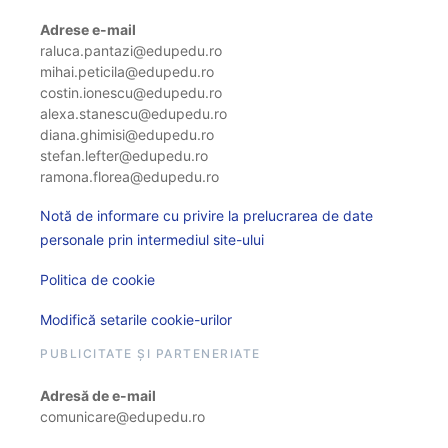
Adrese e-mail
raluca.pantazi@edupedu.ro
mihai.peticila@edupedu.ro
costin.ionescu@edupedu.ro
alexa.stanescu@edupedu.ro
diana.ghimisi@edupedu.ro
stefan.lefter@edupedu.ro
ramona.florea@edupedu.ro
Notă de informare cu privire la prelucrarea de date
personale prin intermediul site-ului
Politica de cookie
Modifică setarile cookie-urilor
PUBLICITATE ȘI PARTENERIATE
Adresă de e-mail
comunicare@edupedu.ro