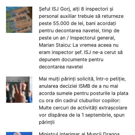
Șeful ISJ Gorj, alți 8 inspectori și
personal auxiliar trebuie să returneze
peste 55.000 de lei, bani acordați
pentru decontarea navetei, timp de
peste un an / Inspectorul general,
Marian Staicu: La vremea aceea nu
eram inspector șef. ISJ ne-a cerut să
depunem documente pentru
decontarea navetei
Mai mulți părinți solicită, într-o petiție,
anularea deciziei ISMB de a nu mai
acorda sumele pentru posturile la plata
cu ora din cadrul cluburilor copiilor:
Multe cercuri de activități extrașcolare
vor dispărea de la 1 septembrie, spun
părinții
Ministrul interimar al Muncii Dragos