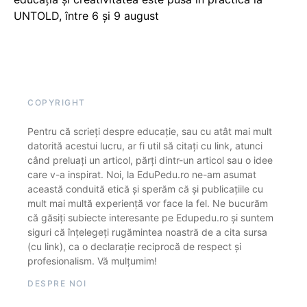
UNTOLD, între 6 și 9 august
COPYRIGHT
Pentru că scrieți despre educație, sau cu atât mai mult
datorită acestui lucru, ar fi util să citați cu link, atunci
când preluați un articol, părți dintr-un articol sau o idee
care v-a inspirat. Noi, la EduPedu.ro ne-am asumat
această conduită etică și sperăm că și publicațiile cu
mult mai multă experiență vor face la fel. Ne bucurăm
că găsiți subiecte interesante pe Edupedu.ro și suntem
siguri că înțelegeți rugămintea noastră de a cita sursa
(cu link), ca o declarație reciprocă de respect și
profesionalism. Vă mulțumim!
DESPRE NOI