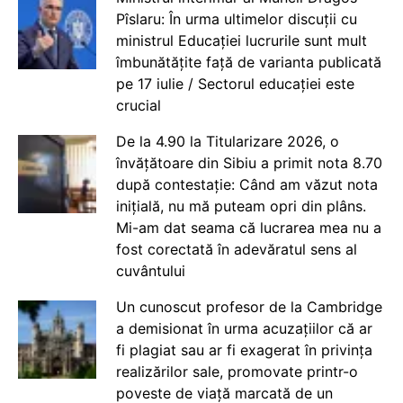
Pîslaru: În urma ultimelor discuții cu
ministrul Educației lucrurile sunt mult
îmbunătățite față de varianta publicată
pe 17 iulie / Sectorul educației este
crucial
De la 4.90 la Titularizare 2026, o
învățătoare din Sibiu a primit nota 8.70
după contestație: Când am văzut nota
inițială, nu mă puteam opri din plâns.
Mi-am dat seama că lucrarea mea nu a
fost corectată în adevăratul sens al
cuvântului
Un cunoscut profesor de la Cambridge
a demisionat în urma acuzațiilor că ar
fi plagiat sau ar fi exagerat în privința
realizărilor sale, promovate printr-o
poveste de viață marcată de un