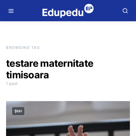
BROWSING TAG
testare maternitate
timisoara
1 post
Știri