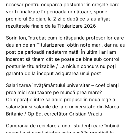
necesar pentru ocuparea posturilor în creșele care
vor fi finalizate în perioada următoare, spune
premierul Bolojan, la 2 zile după ce s-au afișat
rezultatele finale de la Titularizare 2026
Sorin Ion, întrebat cum le răspunde profesorilor care
dau an de an Titularizarea, obțin note mari, dar nu au
post pe perioadă nedeterminată: În ultimii ani am
încercat să ținem cât se poate de bine sub control
posturile titularizabile / La niciun concurs nu poți
garanta de la început asigurarea unui post
Salarizarea învățământului universitar – coeficienți
prea mici sau taxare pe muncă prea mare?
Comparație între salariile propuse în noua lege a
salarizării și salariile de la o universitate din Marea
Britanie / Op Ed, cercetător Cristian Vraciu
Campania de reciclare a unor studenți care îmbină
educația și creativitatea este pusă în practică la