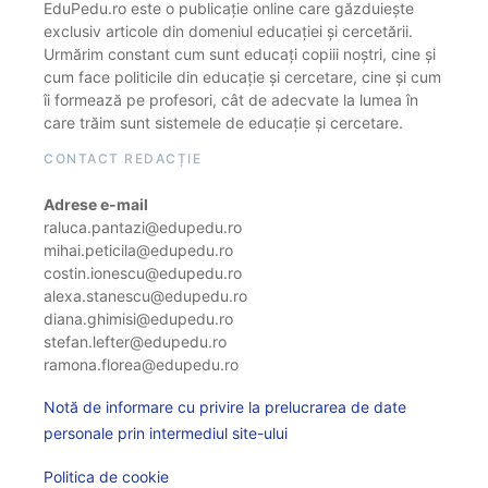
EduPedu.ro este o publicație online care găzduiește
exclusiv articole din domeniul educației și cercetării.
Urmărim constant cum sunt educați copiii noștri, cine și
cum face politicile din educație și cercetare, cine și cum
îi formează pe profesori, cât de adecvate la lumea în
care trăim sunt sistemele de educație și cercetare.
CONTACT REDACȚIE
Adrese e-mail
raluca.pantazi@edupedu.ro
mihai.peticila@edupedu.ro
costin.ionescu@edupedu.ro
alexa.stanescu@edupedu.ro
diana.ghimisi@edupedu.ro
stefan.lefter@edupedu.ro
ramona.florea@edupedu.ro
Notă de informare cu privire la prelucrarea de date
personale prin intermediul site-ului
Politica de cookie