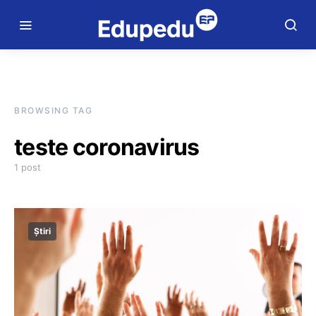
BROWSING TAG
teste coronavirus
1 post
Știri