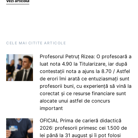
Vezi articolul
CELE MAI CITITE ARTICOLE
Profesorul Petruț Rizea: O profesoară a
luat nota 4.90 la Titularizare, iar după
contestații nota a ajuns la 8.70 / Astfel
de erori îmi arată ce entuziasmați sunt
profesorii buni, cu experiență să vină la
corectat și ce resurse financiare sunt
alocate unui astfel de concurs
important
OFICIAL Prima de carieră didactică
2026: profesorii primesc cei 1.500 de
lei până la 31 august și îi pot folosi