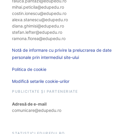
raluca.pantazi@edupedu.ro
mihai.peticila@edupedu.ro
costin.ionescu@edupedu.ro
alexa.stanescu@edupedu.ro
diana.ghimisi@edupedu.ro
stefan.lefter@edupedu.ro
ramona.florea@edupedu.ro
Notă de informare cu privire la prelucrarea de date
personale prin intermediul site-ului
Politica de cookie
Modifică setarile cookie-urilor
PUBLICITATE ȘI PARTENERIATE
Adresă de e-mail
comunicare@edupedu.ro
STATISTICI EDUPEDU.RO