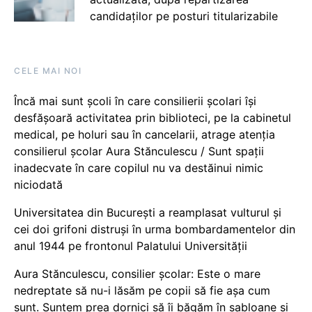
candidaților pe posturi titularizabile
CELE MAI NOI
Încă mai sunt școli în care consilierii școlari își
desfășoară activitatea prin biblioteci, pe la cabinetul
medical, pe holuri sau în cancelarii, atrage atenția
consilierul școlar Aura Stănculescu / Sunt spații
inadecvate în care copilul nu va destăinui nimic
niciodată
Universitatea din București a reamplasat vulturul și
cei doi grifoni distruși în urma bombardamentelor din
anul 1944 pe frontonul Palatului Universității
Aura Stănculescu, consilier școlar: Este o mare
nedreptate să nu-i lăsăm pe copii să fie așa cum
sunt. Suntem prea dornici să îi băgăm în șabloane și