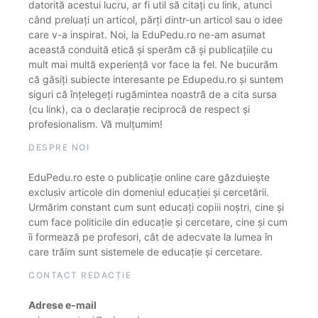
datorită acestui lucru, ar fi util să citați cu link, atunci
când preluați un articol, părți dintr-un articol sau o idee
care v-a inspirat. Noi, la EduPedu.ro ne-am asumat
această conduită etică și sperăm că și publicațiile cu
mult mai multă experiență vor face la fel. Ne bucurăm
că găsiți subiecte interesante pe Edupedu.ro și suntem
siguri că înțelegeți rugămintea noastră de a cita sursa
(cu link), ca o declarație reciprocă de respect și
profesionalism. Vă mulțumim!
DESPRE NOI
EduPedu.ro este o publicație online care găzduiește
exclusiv articole din domeniul educației și cercetării.
Urmărim constant cum sunt educați copiii noștri, cine și
cum face politicile din educație și cercetare, cine și cum
îi formează pe profesori, cât de adecvate la lumea în
care trăim sunt sistemele de educație și cercetare.
CONTACT REDACȚIE
Adrese e-mail