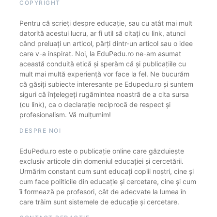
COPYRIGHT
Pentru că scrieți despre educație, sau cu atât mai mult
datorită acestui lucru, ar fi util să citați cu link, atunci
când preluați un articol, părți dintr-un articol sau o idee
care v-a inspirat. Noi, la EduPedu.ro ne-am asumat
această conduită etică și sperăm că și publicațiile cu
mult mai multă experiență vor face la fel. Ne bucurăm
că găsiți subiecte interesante pe Edupedu.ro și suntem
siguri că înțelegeți rugămintea noastră de a cita sursa
(cu link), ca o declarație reciprocă de respect și
profesionalism. Vă mulțumim!
DESPRE NOI
EduPedu.ro este o publicație online care găzduiește
exclusiv articole din domeniul educației și cercetării.
Urmărim constant cum sunt educați copiii noștri, cine și
cum face politicile din educație și cercetare, cine și cum
îi formează pe profesori, cât de adecvate la lumea în
care trăim sunt sistemele de educație și cercetare.