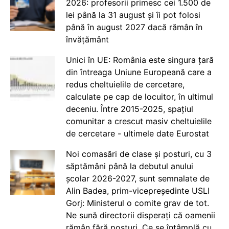
2026: profesorii primesc cei 1.500 de
lei până la 31 august și îi pot folosi
până în august 2027 dacă rămân în
învățământ
Unici în UE: România este singura țară
din întreaga Uniune Europeană care a
redus cheltuielile de cercetare,
calculate pe cap de locuitor, în ultimul
deceniu. Între 2015-2025, spațiul
comunitar a crescut masiv cheltuielile
de cercetare - ultimele date Eurostat
Noi comasări de clase și posturi, cu 3
săptămâni până la debutul anului
școlar 2026-2027, sunt semnalate de
Alin Badea, prim-vicepreședinte USLI
Gorj: Ministerul o comite grav de tot.
Ne sună directorii disperați că oamenii
rămân fără posturi. Ce se întâmplă cu