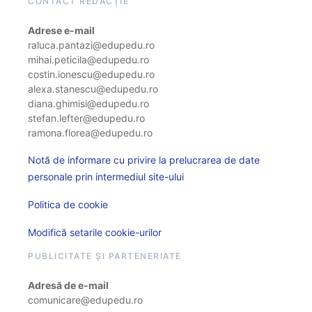
CONTACT REDACȚIE
Adrese e-mail
raluca.pantazi@edupedu.ro
mihai.peticila@edupedu.ro
costin.ionescu@edupedu.ro
alexa.stanescu@edupedu.ro
diana.ghimisi@edupedu.ro
stefan.lefter@edupedu.ro
ramona.florea@edupedu.ro
Notă de informare cu privire la prelucrarea de date
personale prin intermediul site-ului
Politica de cookie
Modifică setarile cookie-urilor
PUBLICITATE ȘI PARTENERIATE
Adresă de e-mail
comunicare@edupedu.ro