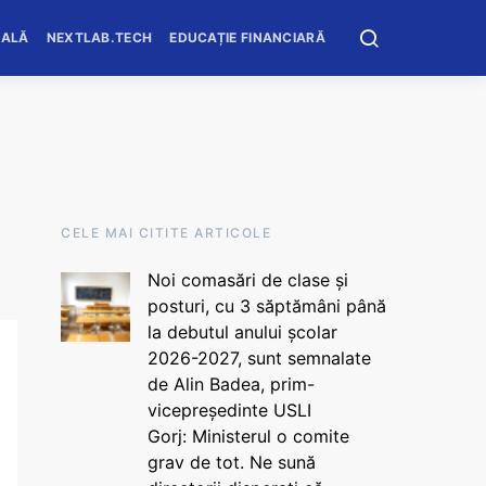
OALĂ
NEXTLAB.TECH
EDUCAȚIE FINANCIARĂ
CELE MAI CITITE ARTICOLE
Noi comasări de clase și
posturi, cu 3 săptămâni până
la debutul anului școlar
2026-2027, sunt semnalate
de Alin Badea, prim-
vicepreședinte USLI
Gorj: Ministerul o comite
grav de tot. Ne sună