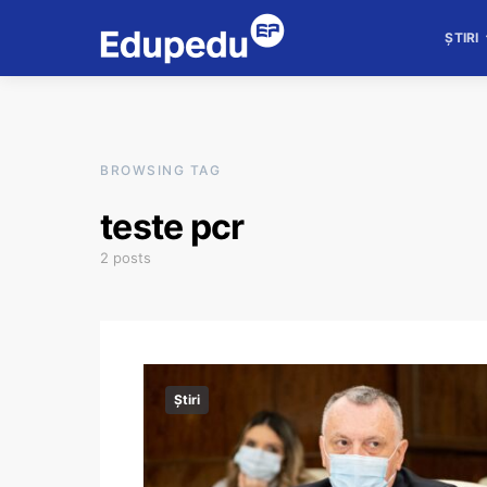
ȘTIRI
BROWSING TAG
teste pcr
2 posts
Știri