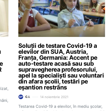
Soluții de testare Covid-19 a
u
elevilor din SUA, Austria,
Franța, Germania: Accent pe
de
auto-testare acasă sau sub
R
supravegherea profesorului,
apel la specialiști sau voluntari
din afara școlii, testări pe
eșantion restrâns
izat,
14 noiembrie 2021
C.I.
mâni,
Testarea Covid-19 a elevilor, în mediu școlar,