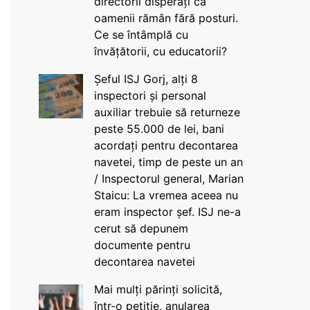
directorii disperați că
oamenii rămân fără posturi.
Ce se întâmplă cu
învățătorii, cu educatorii?
Șeful ISJ Gorj, alți 8
inspectori și personal
auxiliar trebuie să returneze
peste 55.000 de lei, bani
acordați pentru decontarea
navetei, timp de peste un an
/ Inspectorul general, Marian
Staicu: La vremea aceea nu
eram inspector șef. ISJ ne-a
cerut să depunem
documente pentru
decontarea navetei
Mai mulți părinți solicită,
într-o petiție, anularea