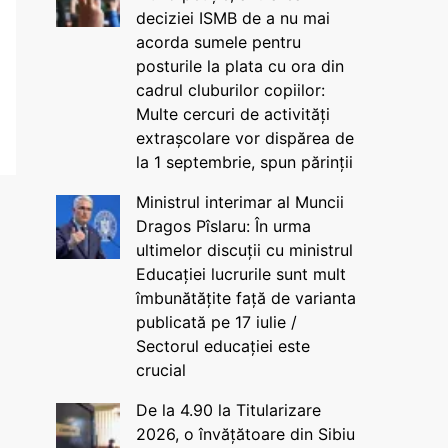
deciziei ISMB de a nu mai
acorda sumele pentru
posturile la plata cu ora din
cadrul cluburilor copiilor:
Multe cercuri de activități
extrașcolare vor dispărea de
la 1 septembrie, spun părinții
Ministrul interimar al Muncii
Dragos Pîslaru: În urma
ultimelor discuții cu ministrul
Educației lucrurile sunt mult
îmbunătățite față de varianta
publicată pe 17 iulie /
Sectorul educației este
crucial
De la 4.90 la Titularizare
2026, o învățătoare din Sibiu