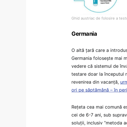
Ghid austriac de folosire a tes
Germania
O altă țară care a introdus
Germania folosește mai mu
vedere că sistemul de înv
testare doar la începutul n
revenirea din vacanță,
urm
ori pe săptămână – în per
Rețeta cea mai comună este
cei de 6-7 ani, sub supra
soluții, inclusiv “metoda a