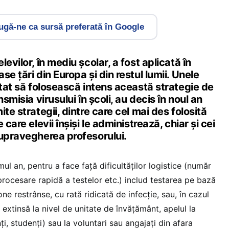
gă-ne ca sursă preferată în Google
evilor, în mediu școlar, a fost aplicată în
e țări din Europa și din restul lumii. Unele
ptat să folosească intens această strategie de
nsmisia virusului în școli, au decis în noul an
te strategii, dintre care cel mai des folosită
 care elevii înșiși le administrează, chiar și cei
supravegherea profesorului.
imul an, pentru a face față dificultăților logistice (număr
rocesare rapidă a testelor etc.) includ testarea pe bază
ne restrânse, cu rată ridicată de infecție, sau, în cazul
 extinsă la nivel de unitate de învățământ, apelul la
nți, studenți) sau la voluntari sau angajați din afara