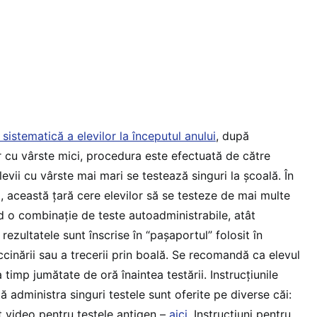
sistematică a elevilor la începutul anului
, după
lor cu vârste mici, procedura este efectuată de către
levii cu vârste mai mari se testează singuri la școală. În
, această țară cere elevilor să se testeze de mai multe
d o combinație de teste autoadministrabile, atât
rezultatele sunt înscrise în “pașaportul” folosit în
cinării sau a trecerii prin boală. Se recomandă ca elevul
imp jumătate de oră înaintea testării. Instrucțiunile
ă administra singuri testele sunt oferite pe diverse căi:
t video pentru testele antigen –
aici
. Instrucțiuni pentru