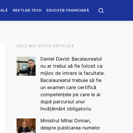
OALĂ
NEXTLAB.TECH
EDUCAȚIE FINANCIARĂ
CELE MAI CITITE ARTICOLE
Daniel David: Bacalaureatul
nu ar trebui să fie folosit ca
mijloc de intrare la facultate.
Bacalaureatul trebuie să fie
un examen care certifică
competențele pe care le ai
după parcursul unui
învățământ obligatoriu
Ministrul Mihai Dimian,
despre publicarea numelor