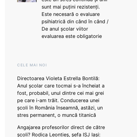
sunt mai puțini rezistenți.
Este necesară o evaluare
psihiatrică din când în când /
De anul școlar viitor
evaluarea este obligatorie
CELE MAI NOI
Directoarea Violeta Estrella Bontilă:
Anul școlar care tocmai s-a încheiat a
fost, probabil, unul dintre cei mai grei
pe care i-am trăit. Conducerea unei
școli în România înseamnă, astăzi, un
stres permanent, o muncă titanică
Angajarea profesorilor direct de către
școli? Rodica Leontieș, șefa ISJ Iași: