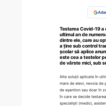
Adau
Testarea Covid-19 a el
ultimul an de numeroas
dintre ele, care au o
a ține sub control tra
școlar să aplice anumi
este cea a testelor pe
de vârste mici, sub 
Alte soluții aplicate în ult
mare de elevi, nevoia de p
de eșantion sau doar în zo
în care se decide testarea
specialiști (medici, asiste