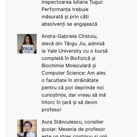
inspectoarea Iuliana Țugui:
Performanța trebuie
măsurată și prin câți
absolvenți se angajează
Andra-Gabriela Cîrstoiu,
elevă din Târgu Jiu, admisă
la Yale University cu o bursă
completă în Biofizică și
Biochimie Moleculară și
Computer Science: Am ales
o facultate în străinătate
pentru că pot deprinde noi
cunoștințe, dar vreau să mă
întorc în țară și să devin
profesor
Aura Stănculescu, consilier
școlar: Meseria de profesor
este un stres continuu și unii