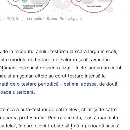
tului PCR, în limba română.
Sursa
: Bmbwf.gv.at
 de la începutul anului testarea la scară largă în școli,
lte modele de testare a elevilor în școli, având în
ățământ este unul descentralizat. Unele landuri au cerut
oului an școlar, altele au cerut testare intensă la
ată de o testare periodică – cel mai adesea, de două
ioada ulterioară
.
 cea a auto-testării de către elevi, chiar și de către
vegherea profesorului. Pentru aceasta, există mai multe
cadelei”, în care elevii trebuie să țină o perioadă scurtă