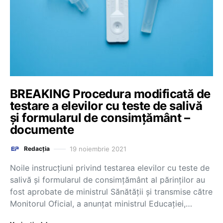
BREAKING Procedura modificată de
testare a elevilor cu teste de salivă
și formularul de consimțământ –
documente
19 noiembrie 2021
Redacția
Noile instrucțiuni privind testarea elevilor cu teste de
salivă și formularul de consimțământ al părinților au
fost aprobate de ministrul Sănătății și transmise către
Monitorul Oficial, a anunțat ministrul Educației,…