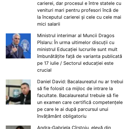
carierei, dar procesul e între statele cu
venituri mari pentru profesori încă de
la începutul carierei și cele cu cele mai
mici salarii
Ministrul interimar al Muncii Dragos
Pîslaru: În urma ultimelor discuții cu
ministrul Educației lucrurile sunt mult
îmbunătățite față de varianta publicată
pe 17 iulie / Sectorul educației este
crucial
Daniel David: Bacalaureatul nu ar trebui
să fie folosit ca mijloc de intrare la
facultate. Bacalaureatul trebuie să fie
un examen care certifică competențele
pe care le ai după parcursul unui
învățământ obligatoriu
Andra-Gabriela Cîrstoiu, elevă din