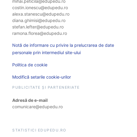
mihai.peticila@edupedu.ro
costin.ionescu@edupedu.ro
alexa.stanescu@edupedu.ro
diana.ghimisi@edupedu.ro
stefan.lefter@edupedu.ro
ramona.florea@edupedu.ro
Notă de informare cu privire la prelucrarea de date
personale prin intermediul site-ului
Politica de cookie
Modifică setarile cookie-urilor
PUBLICITATE ȘI PARTENERIATE
Adresă de e-mail
comunicare@edupedu.ro
STATISTICI EDUPEDU.RO