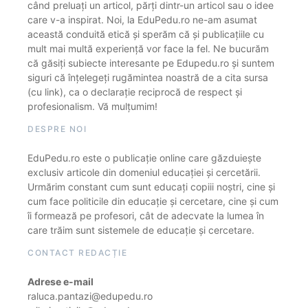
când preluați un articol, părți dintr-un articol sau o idee
care v-a inspirat. Noi, la EduPedu.ro ne-am asumat
această conduită etică și sperăm că și publicațiile cu
mult mai multă experiență vor face la fel. Ne bucurăm
că găsiți subiecte interesante pe Edupedu.ro și suntem
siguri că înțelegeți rugămintea noastră de a cita sursa
(cu link), ca o declarație reciprocă de respect și
profesionalism. Vă mulțumim!
DESPRE NOI
EduPedu.ro este o publicație online care găzduiește
exclusiv articole din domeniul educației și cercetării.
Urmărim constant cum sunt educați copiii noștri, cine și
cum face politicile din educație și cercetare, cine și cum
îi formează pe profesori, cât de adecvate la lumea în
care trăim sunt sistemele de educație și cercetare.
CONTACT REDACȚIE
Adrese e-mail
raluca.pantazi@edupedu.ro