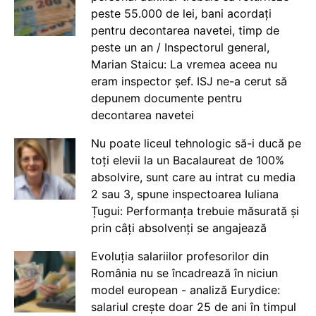
peste 55.000 de lei, bani acordați
pentru decontarea navetei, timp de
peste un an / Inspectorul general,
Marian Staicu: La vremea aceea nu
eram inspector șef. ISJ ne-a cerut să
depunem documente pentru
decontarea navetei
Nu poate liceul tehnologic să-i ducă pe
toți elevii la un Bacalaureat de 100%
absolvire, sunt care au intrat cu media
2 sau 3, spune inspectoarea Iuliana
Țugui: Performanța trebuie măsurată și
prin câți absolvenți se angajează
Evoluția salariilor profesorilor din
România nu se încadrează în niciun
model european - analiză Eurydice:
salariul crește doar 25 de ani în timpul