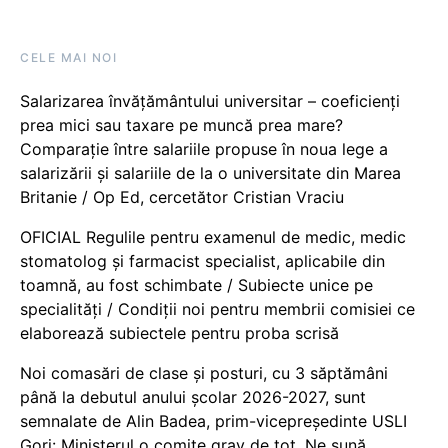
CELE MAI NOI
Salarizarea învățământului universitar – coeficienți
prea mici sau taxare pe muncă prea mare?
Comparație între salariile propuse în noua lege a
salarizării și salariile de la o universitate din Marea
Britanie / Op Ed, cercetător Cristian Vraciu
OFICIAL Regulile pentru examenul de medic, medic
stomatolog și farmacist specialist, aplicabile din
toamnă, au fost schimbate / Subiecte unice pe
specialități / Condiții noi pentru membrii comisiei ce
elaborează subiectele pentru proba scrisă
Noi comasări de clase și posturi, cu 3 săptămâni
până la debutul anului școlar 2026-2027, sunt
semnalate de Alin Badea, prim-vicepreședinte USLI
Gorj: Ministerul o comite grav de tot. Ne sună