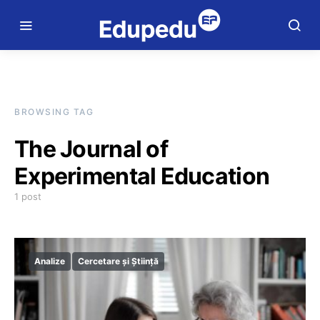
BROWSING TAG
The Journal of
Experimental Education
1 post
Analize
Cercetare și Știință