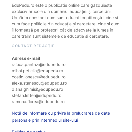
EduPedu.ro este o publicație online care găzduiește
exclusiv articole din domeniul educației și cercetării.
Urmărim constant cum sunt educați copiii noștri, cine și
cum face politicile din educație și cercetare, cine și cum
îi formează pe profesori, cât de adecvate la lumea în
care trăim sunt sistemele de educație și cercetare.
CONTACT REDACȚIE
Adrese e-mail
raluca.pantazi@edupedu.ro
mihai.peticila@edupedu.ro
costin.ionescu@edupedu.ro
alexa.stanescu@edupedu.ro
diana.ghimisi@edupedu.ro
stefan.lefter@edupedu.ro
ramona.florea@edupedu.ro
Notă de informare cu privire la prelucrarea de date
personale prin intermediul site-ului
Politica de cookie