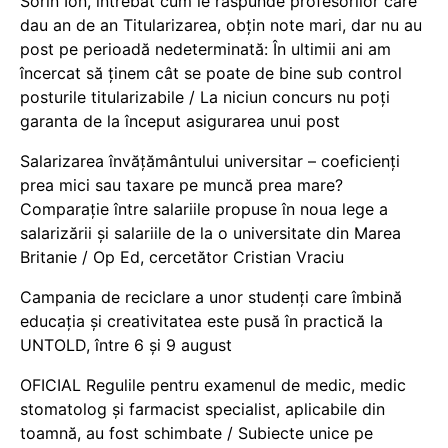
Sorin Ion, întrebat cum le răspunde profesorilor care
dau an de an Titularizarea, obțin note mari, dar nu au
post pe perioadă nedeterminată: În ultimii ani am
încercat să ținem cât se poate de bine sub control
posturile titularizabile / La niciun concurs nu poți
garanta de la început asigurarea unui post
Salarizarea învățământului universitar – coeficienți
prea mici sau taxare pe muncă prea mare?
Comparație între salariile propuse în noua lege a
salarizării și salariile de la o universitate din Marea
Britanie / Op Ed, cercetător Cristian Vraciu
Campania de reciclare a unor studenți care îmbină
educația și creativitatea este pusă în practică la
UNTOLD, între 6 și 9 august
OFICIAL Regulile pentru examenul de medic, medic
stomatolog și farmacist specialist, aplicabile din
toamnă, au fost schimbate / Subiecte unice pe