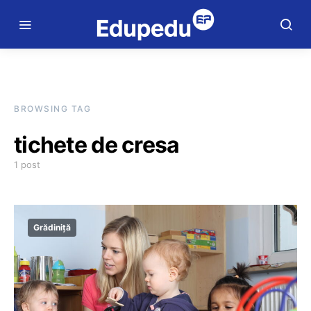
BROWSING TAG
tichete de cresa
1 post
Grădiniță