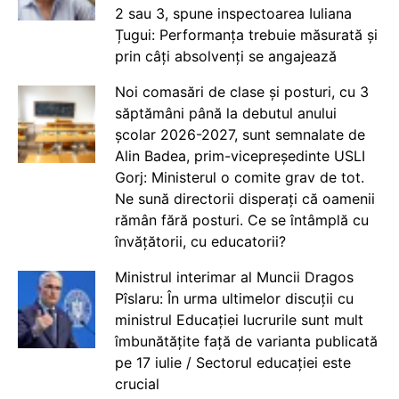
2 sau 3, spune inspectoarea Iuliana
Țugui: Performanța trebuie măsurată și
prin câți absolvenți se angajează
Noi comasări de clase și posturi, cu 3
săptămâni până la debutul anului
școlar 2026-2027, sunt semnalate de
Alin Badea, prim-vicepreședinte USLI
Gorj: Ministerul o comite grav de tot.
Ne sună directorii disperați că oamenii
rămân fără posturi. Ce se întâmplă cu
învățătorii, cu educatorii?
Ministrul interimar al Muncii Dragos
Pîslaru: În urma ultimelor discuții cu
ministrul Educației lucrurile sunt mult
îmbunătățite față de varianta publicată
pe 17 iulie / Sectorul educației este
crucial