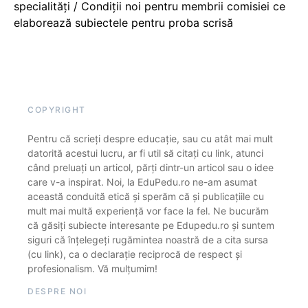
specialități / Condiții noi pentru membrii comisiei ce
elaborează subiectele pentru proba scrisă
COPYRIGHT
Pentru că scrieți despre educație, sau cu atât mai mult
datorită acestui lucru, ar fi util să citați cu link, atunci
când preluați un articol, părți dintr-un articol sau o idee
care v-a inspirat. Noi, la EduPedu.ro ne-am asumat
această conduită etică și sperăm că și publicațiile cu
mult mai multă experiență vor face la fel. Ne bucurăm
că găsiți subiecte interesante pe Edupedu.ro și suntem
siguri că înțelegeți rugămintea noastră de a cita sursa
(cu link), ca o declarație reciprocă de respect și
profesionalism. Vă mulțumim!
DESPRE NOI