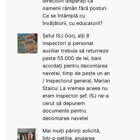
directorii disperați că
oamenii rămân fără posturi.
Ce se întâmplă cu
învățătorii, cu educatorii?
Șeful ISJ Gorj, alți 8
inspectori și personal
auxiliar trebuie să returneze
peste 55.000 de lei, bani
acordați pentru decontarea
navetei, timp de peste un an
/ Inspectorul general, Marian
Staicu: La vremea aceea nu
eram inspector șef. ISJ ne-a
cerut să depunem
documente pentru
decontarea navetei
Mai mulți părinți solicită,
într-o petiție, anularea