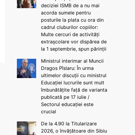
deciziei ISMB de a nu mai
acorda sumele pentru
posturile la plata cu ora din
cadrul cluburilor copiilor:
Multe cercuri de activități
extrașcolare vor dispărea de
la 1 septembrie, spun părinții
Ministrul interimar al Muncii
Dragos Pîslaru: În urma
ultimelor discuții cu ministrul
Educației lucrurile sunt mult
îmbunătățite față de varianta
publicată pe 17 iulie /
Sectorul educației este
crucial
De la 4.90 la Titularizare
2026, o învățătoare din Sibiu