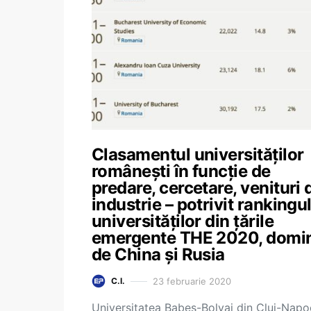
Clasamentul universităților
românești în funcție de
predare, cercetare, venituri 
industrie – potrivit rankingu
universităților din țările
emergente THE 2020, domi
de China și Rusia
23 februarie 2020
C.I.
Universitatea Babeș-Bolyai din Cluj-Nap