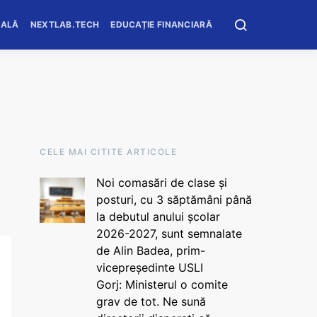
OALĂ
NEXTLAB.TECH
EDUCAȚIE FINANCIARĂ
CELE MAI CITITE ARTICOLE
Noi comasări de clase și
posturi, cu 3 săptămâni până
la debutul anului școlar
2026-2027, sunt semnalate
de Alin Badea, prim-
vicepreședinte USLI
Gorj: Ministerul o comite
grav de tot. Ne sună