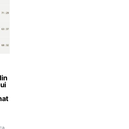
din
lui
nat
oca