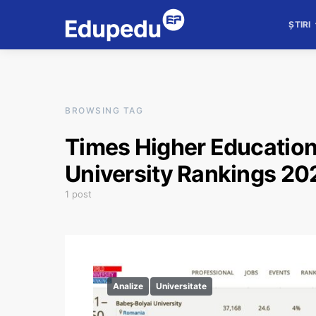
ȘTIRI
BROWSING TAG
Times Higher Educatio
University Rankings 20
1 post
Analize
Universitate