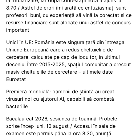
la Titularizare, iar după contestații nota a ajuns la
8.70 / Astfel de erori îmi arată ce entuziasmați sunt
profesorii buni, cu experiență să vină la corectat și ce
resurse financiare sunt alocate unui astfel de concurs
important
Unici în UE: România este singura țară din întreaga
Uniune Europeană care a redus cheltuielile de
cercetare, calculate pe cap de locuitor, în ultimul
deceniu. Între 2015-2025, spațiul comunitar a crescut
masiv cheltuielile de cercetare – ultimele date
Eurostat
Premieră mondială: oamenii de știință au creat
virusuri noi cu ajutorul AI, capabili să combată
bacteriile
Bacalaureat 2026, sesiunea de toamnă. Probele
scrise încep luni, 10 august / Accesul în sala de
examen este permis până la ora 8:30, anunță