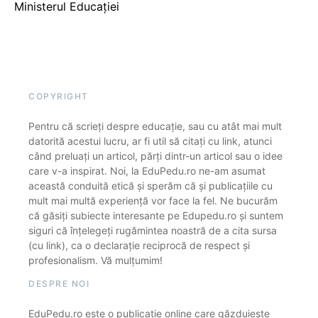
Ministerul Educației
COPYRIGHT
Pentru că scrieți despre educație, sau cu atât mai mult
datorită acestui lucru, ar fi util să citați cu link, atunci
când preluați un articol, părți dintr-un articol sau o idee
care v-a inspirat. Noi, la EduPedu.ro ne-am asumat
această conduită etică și sperăm că și publicațiile cu
mult mai multă experiență vor face la fel. Ne bucurăm
că găsiți subiecte interesante pe Edupedu.ro și suntem
siguri că înțelegeți rugămintea noastră de a cita sursa
(cu link), ca o declarație reciprocă de respect și
profesionalism. Vă mulțumim!
DESPRE NOI
EduPedu.ro este o publicație online care găzduiește