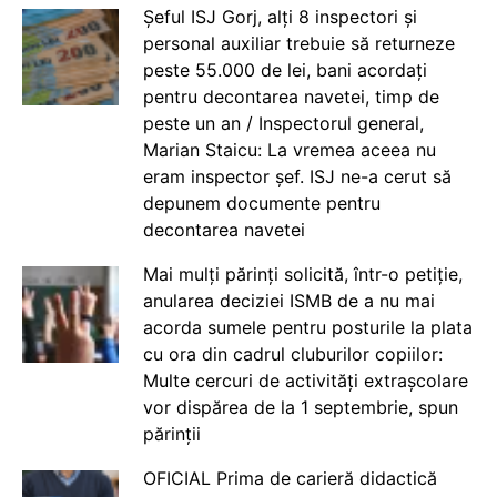
Șeful ISJ Gorj, alți 8 inspectori și
personal auxiliar trebuie să returneze
peste 55.000 de lei, bani acordați
pentru decontarea navetei, timp de
peste un an / Inspectorul general,
Marian Staicu: La vremea aceea nu
eram inspector șef. ISJ ne-a cerut să
depunem documente pentru
decontarea navetei
Mai mulți părinți solicită, într-o petiție,
anularea deciziei ISMB de a nu mai
acorda sumele pentru posturile la plata
cu ora din cadrul cluburilor copiilor:
Multe cercuri de activități extrașcolare
vor dispărea de la 1 septembrie, spun
părinții
OFICIAL Prima de carieră didactică