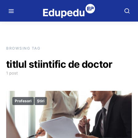
BROWSING TAG
titlul stiintific de doctor
1 post
Profesori
Știri