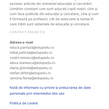
exclusiv articole din domeniul educației și cercetării.
Urmărim constant cum sunt educați copiii noștri, cine și
cum face politicile din educație și cercetare, cine și cum
îi formează pe profesori, cât de adecvate la lumea în
care trăim sunt sistemele de educație și cercetare.
CONTACT REDACȚIE
Adrese e-mail
raluca.pantazi@edupedu.ro
mihai.peticila@edupedu.ro
costin.ionescu@edupedu.ro
alexa.stanescu@edupedu.ro
diana.ghimisi@edupedu.ro
stefan.lefter@edupedu.ro
ramona.florea@edupedu.ro
Notă de informare cu privire la prelucrarea de date
personale prin intermediul site-ului
Politica de cookie