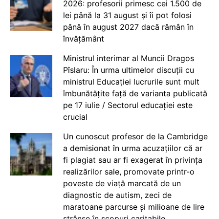
2026: profesorii primesc cei 1.500 de
lei până la 31 august și îi pot folosi
până în august 2027 dacă rămân în
învățământ
Ministrul interimar al Muncii Dragos
Pîslaru: În urma ultimelor discuții cu
ministrul Educației lucrurile sunt mult
îmbunătățite față de varianta publicată
pe 17 iulie / Sectorul educației este
crucial
Un cunoscut profesor de la Cambridge
a demisionat în urma acuzațiilor că ar
fi plagiat sau ar fi exagerat în privința
realizărilor sale, promovate printr-o
poveste de viață marcată de un
diagnostic de autism, zeci de
maratoane parcurse și milioane de lire
strânse în scopuri caritabile