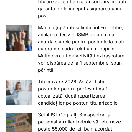
titularizabile / La niciun concurs nu poți
garanta de la început asigurarea unui
post
Mai mulți părinți solicită, într-o petiție,
anularea deciziei ISMB de a nu mai
acorda sumele pentru posturile la plata
cu ora din cadrul cluburilor copiilor:
Multe cercuri de activități extrașcolare
vor dispărea de la 1 septembrie, spun
părinții
Titularizare 2026. Astăzi, lista
posturilor pentru profesori va fi
actualizată, după repartizarea
candidaților pe posturi titularizabile
Șeful ISJ Gorj, alți 8 inspectori și
personal auxiliar trebuie să returneze
peste 55.000 de lei, bani acordați