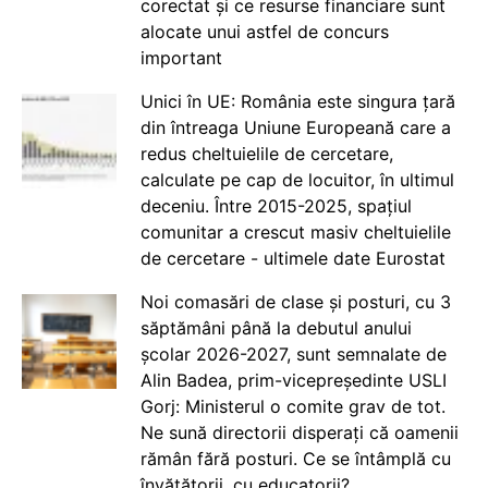
corectat și ce resurse financiare sunt
alocate unui astfel de concurs
important
Unici în UE: România este singura țară
din întreaga Uniune Europeană care a
redus cheltuielile de cercetare,
calculate pe cap de locuitor, în ultimul
deceniu. Între 2015-2025, spațiul
comunitar a crescut masiv cheltuielile
de cercetare - ultimele date Eurostat
Noi comasări de clase și posturi, cu 3
săptămâni până la debutul anului
școlar 2026-2027, sunt semnalate de
Alin Badea, prim-vicepreședinte USLI
Gorj: Ministerul o comite grav de tot.
Ne sună directorii disperați că oamenii
rămân fără posturi. Ce se întâmplă cu
învățătorii, cu educatorii?