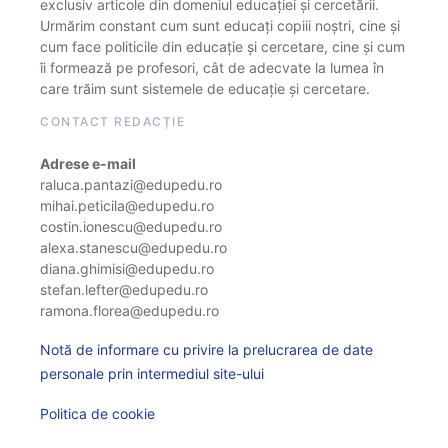
exclusiv articole din domeniul educației și cercetării.
Urmărim constant cum sunt educați copiii noștri, cine și
cum face politicile din educație și cercetare, cine și cum
îi formează pe profesori, cât de adecvate la lumea în
care trăim sunt sistemele de educație și cercetare.
CONTACT REDACȚIE
Adrese e-mail
raluca.pantazi@edupedu.ro
mihai.peticila@edupedu.ro
costin.ionescu@edupedu.ro
alexa.stanescu@edupedu.ro
diana.ghimisi@edupedu.ro
stefan.lefter@edupedu.ro
ramona.florea@edupedu.ro
Notă de informare cu privire la prelucrarea de date
personale prin intermediul site-ului
Politica de cookie