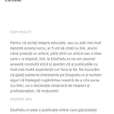
COPYRIGHT
Pentru că scrieți despre educație, sau cu atât mai mult
datorită acestui lucru, ar fi util să citați cu link, atunci
când preluați un articol, părți dintr-un articol sau o idee
care v-a inspirat. Noi, la EduPedu.ro ne-am asumat
această conduită etică și sperăm că și publicațiile cu
mult mai multă experiență vor face la fel. Ne bucurăm
că găsiți subiecte interesante pe Edupedu.ro și suntem
siguri că înțelegeți rugămintea noastră de a cita sursa
(cu link), ca o declarație reciprocă de respect și
profesionalism. Vă mulțumim!
DESPRE NOI
EduPedu.ro este o publicație online care găzduiește