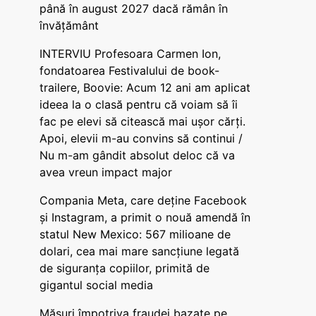
până în august 2027 dacă rămân în
învățământ
INTERVIU Profesoara Carmen Ion,
fondatoarea Festivalului de book-
trailere, Boovie: Acum 12 ani am aplicat
ideea la o clasă pentru că voiam să îi
fac pe elevi să citească mai ușor cărți.
Apoi, elevii m-au convins să continui /
Nu m-am gândit absolut deloc că va
avea vreun impact major
Compania Meta, care deține Facebook
și Instagram, a primit o nouă amendă în
statul New Mexico: 567 milioane de
dolari, cea mai mare sancțiune legată
de siguranța copiilor, primită de
gigantul social media
Măsuri împotriva fraudei bazate pe