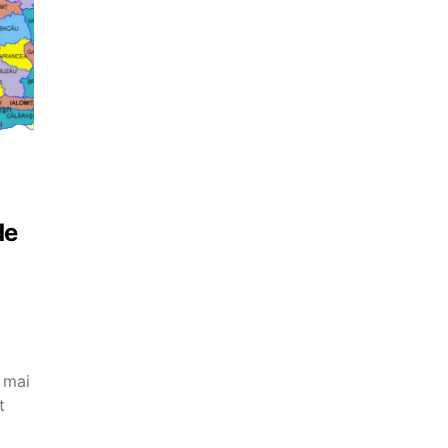
de
e mai
t