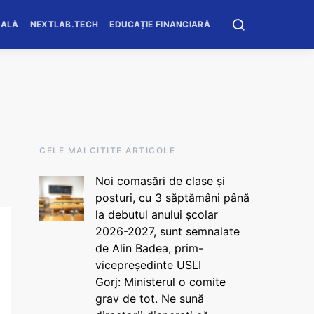
OALĂ
NEXTLAB.TECH
EDUCAȚIE FINANCIARĂ
CELE MAI CITITE ARTICOLE
Noi comasări de clase și
posturi, cu 3 săptămâni până
la debutul anului școlar
2026-2027, sunt semnalate
de Alin Badea, prim-
vicepreședinte USLI
Gorj: Ministerul o comite
grav de tot. Ne sună