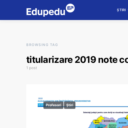
ȘTIRI
BROWSING TAG
titularizare 2019 note c
1 post
Profesori
Știri