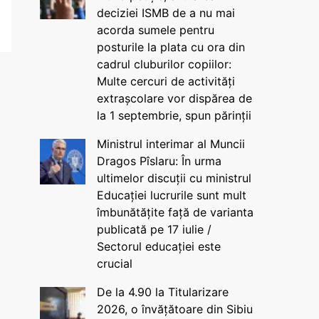
deciziei ISMB de a nu mai
acorda sumele pentru
posturile la plata cu ora din
cadrul cluburilor copiilor:
Multe cercuri de activități
extrașcolare vor dispărea de
la 1 septembrie, spun părinții
Ministrul interimar al Muncii
Dragos Pîslaru: În urma
ultimelor discuții cu ministrul
Educației lucrurile sunt mult
îmbunătățite față de varianta
publicată pe 17 iulie /
Sectorul educației este
crucial
De la 4.90 la Titularizare
2026, o învățătoare din Sibiu