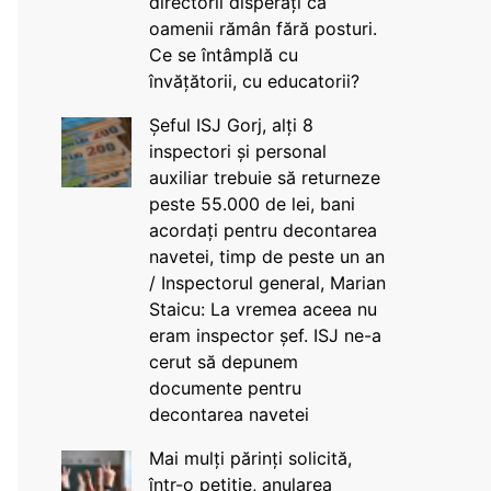
directorii disperați că
oamenii rămân fără posturi.
Ce se întâmplă cu
învățătorii, cu educatorii?
Șeful ISJ Gorj, alți 8
inspectori și personal
auxiliar trebuie să returneze
peste 55.000 de lei, bani
acordați pentru decontarea
navetei, timp de peste un an
/ Inspectorul general, Marian
Staicu: La vremea aceea nu
eram inspector șef. ISJ ne-a
cerut să depunem
documente pentru
decontarea navetei
Mai mulți părinți solicită,
într-o petiție, anularea