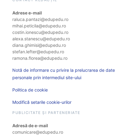
Adrese e-mail
raluca.pantazi@edupedu.ro
mihai.peticila@edupedu.ro
costin.ionescu@edupedu.ro
alexa.stanescu@edupedu.ro
diana.ghimisi@edupedu.ro
stefan.lefter@edupedu.ro
ramona.florea@edupedu.ro
Notă de informare cu privire la prelucrarea de date
personale prin intermediul site-ului
Politica de cookie
Modifică setarile cookie-urilor
PUBLICITATE ȘI PARTENERIATE
Adresă de e-mail
comunicare@edupedu.ro