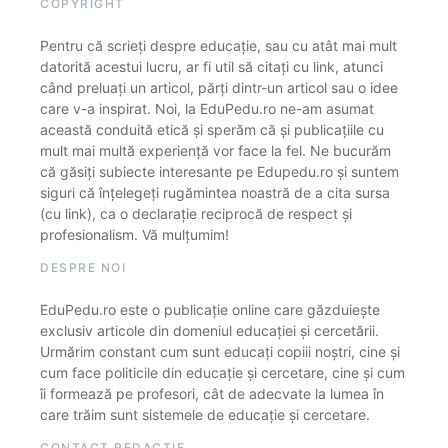
COPYRIGHT
Pentru că scrieți despre educație, sau cu atât mai mult
datorită acestui lucru, ar fi util să citați cu link, atunci
când preluați un articol, părți dintr-un articol sau o idee
care v-a inspirat. Noi, la EduPedu.ro ne-am asumat
această conduită etică și sperăm că și publicațiile cu
mult mai multă experiență vor face la fel. Ne bucurăm
că găsiți subiecte interesante pe Edupedu.ro și suntem
siguri că înțelegeți rugămintea noastră de a cita sursa
(cu link), ca o declarație reciprocă de respect și
profesionalism. Vă mulțumim!
DESPRE NOI
EduPedu.ro este o publicație online care găzduiește
exclusiv articole din domeniul educației și cercetării.
Urmărim constant cum sunt educați copiii noștri, cine și
cum face politicile din educație și cercetare, cine și cum
îi formează pe profesori, cât de adecvate la lumea în
care trăim sunt sistemele de educație și cercetare.
CONTACT REDACȚIE