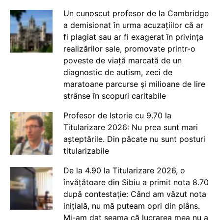
Un cunoscut profesor de la Cambridge
a demisionat în urma acuzațiilor că ar
fi plagiat sau ar fi exagerat în privința
realizărilor sale, promovate printr-o
poveste de viață marcată de un
diagnostic de autism, zeci de
maratoane parcurse și milioane de lire
strânse în scopuri caritabile
Profesor de Istorie cu 9.70 la
Titularizare 2026: Nu prea sunt mari
așteptările. Din păcate nu sunt posturi
titularizabile
De la 4.90 la Titularizare 2026, o
învățătoare din Sibiu a primit nota 8.70
după contestație: Când am văzut nota
inițială, nu mă puteam opri din plâns.
Mi-am dat seama că lucrarea mea nu a