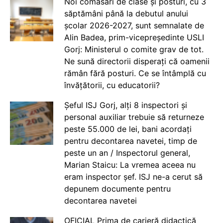
Noi comasări de clase și posturi, cu 3
săptămâni până la debutul anului
școlar 2026-2027, sunt semnalate de
Alin Badea, prim-vicepreședinte USLI
Gorj: Ministerul o comite grav de tot.
Ne sună directorii disperați că oamenii
rămân fără posturi. Ce se întâmplă cu
învățătorii, cu educatorii?
Șeful ISJ Gorj, alți 8 inspectori și
personal auxiliar trebuie să returneze
peste 55.000 de lei, bani acordați
pentru decontarea navetei, timp de
peste un an / Inspectorul general,
Marian Staicu: La vremea aceea nu
eram inspector șef. ISJ ne-a cerut să
depunem documente pentru
decontarea navetei
OFICIAL Prima de carieră didactică