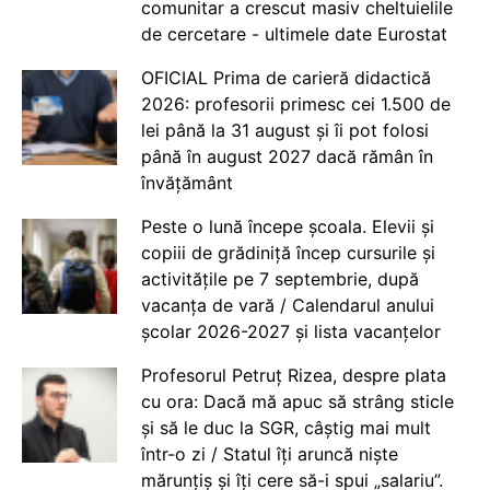
comunitar a crescut masiv cheltuielile
de cercetare - ultimele date Eurostat
OFICIAL Prima de carieră didactică
2026: profesorii primesc cei 1.500 de
lei până la 31 august și îi pot folosi
până în august 2027 dacă rămân în
învățământ
Peste o lună începe școala. Elevii și
copiii de grădiniță încep cursurile și
activitățile pe 7 septembrie, după
vacanța de vară / Calendarul anului
școlar 2026-2027 și lista vacanțelor
Profesorul Petruț Rizea, despre plata
cu ora: Dacă mă apuc să strâng sticle
și să le duc la SGR, câștig mai mult
într-o zi / Statul îți aruncă niște
mărunțiș și îți cere să-i spui „salariu”.