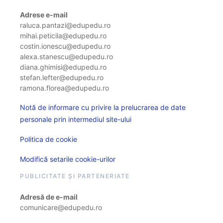
Adrese e-mail
raluca.pantazi@edupedu.ro
mihai.peticila@edupedu.ro
costin.ionescu@edupedu.ro
alexa.stanescu@edupedu.ro
diana.ghimisi@edupedu.ro
stefan.lefter@edupedu.ro
ramona.florea@edupedu.ro
Notă de informare cu privire la prelucrarea de date
personale prin intermediul site-ului
Politica de cookie
Modifică setarile cookie-urilor
PUBLICITATE ȘI PARTENERIATE
Adresă de e-mail
comunicare@edupedu.ro