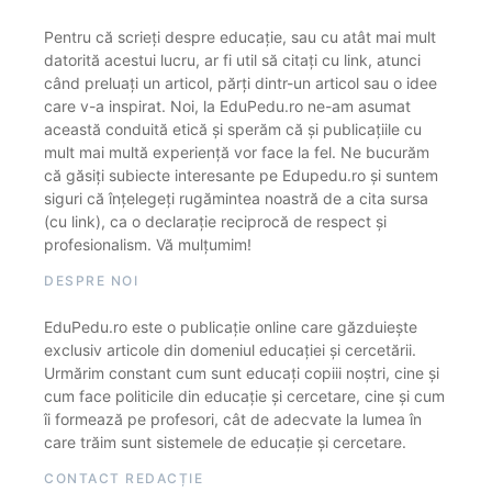
Pentru că scrieți despre educație, sau cu atât mai mult
datorită acestui lucru, ar fi util să citați cu link, atunci
când preluați un articol, părți dintr-un articol sau o idee
care v-a inspirat. Noi, la EduPedu.ro ne-am asumat
această conduită etică și sperăm că și publicațiile cu
mult mai multă experiență vor face la fel. Ne bucurăm
că găsiți subiecte interesante pe Edupedu.ro și suntem
siguri că înțelegeți rugămintea noastră de a cita sursa
(cu link), ca o declarație reciprocă de respect și
profesionalism. Vă mulțumim!
DESPRE NOI
EduPedu.ro este o publicație online care găzduiește
exclusiv articole din domeniul educației și cercetării.
Urmărim constant cum sunt educați copiii noștri, cine și
cum face politicile din educație și cercetare, cine și cum
îi formează pe profesori, cât de adecvate la lumea în
care trăim sunt sistemele de educație și cercetare.
CONTACT REDACȚIE