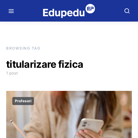
BROWSING TAG
titularizare fizica
1 post
Profesori