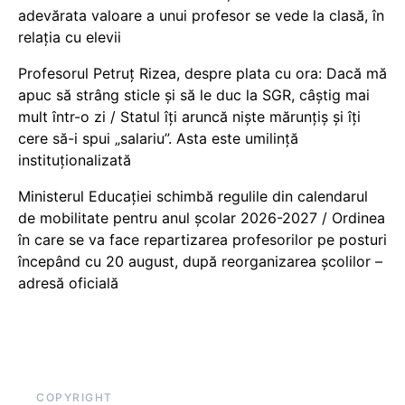
adevărata valoare a unui profesor se vede la clasă, în
relația cu elevii
Profesorul Petruț Rizea, despre plata cu ora: Dacă mă
apuc să strâng sticle și să le duc la SGR, câștig mai
mult într-o zi / Statul îți aruncă niște mărunțiș și îți
cere să-i spui „salariu”. Asta este umilință
instituționalizată
Ministerul Educației schimbă regulile din calendarul
de mobilitate pentru anul școlar 2026-2027 / Ordinea
în care se va face repartizarea profesorilor pe posturi
începând cu 20 august, după reorganizarea școlilor –
adresă oficială
COPYRIGHT