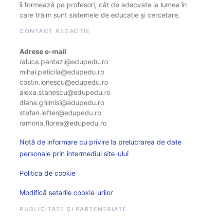
îi formează pe profesori, cât de adecvate la lumea în
care trăim sunt sistemele de educație și cercetare.
CONTACT REDACȚIE
Adrese e-mail
raluca.pantazi@edupedu.ro
mihai.peticila@edupedu.ro
costin.ionescu@edupedu.ro
alexa.stanescu@edupedu.ro
diana.ghimisi@edupedu.ro
stefan.lefter@edupedu.ro
ramona.florea@edupedu.ro
Notă de informare cu privire la prelucrarea de date
personale prin intermediul site-ului
Politica de cookie
Modifică setarile cookie-urilor
PUBLICITATE ȘI PARTENERIATE