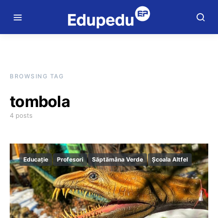
BROWSING TAG
tombola
4 posts
Educație
Profesori
Săptămâna Verde
Școala Altfel