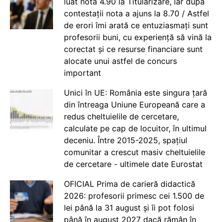
luat nota 4.90 la Titularizare, iar după
contestații nota a ajuns la 8.70 / Astfel
de erori îmi arată ce entuziasmați sunt
profesorii buni, cu experiență să vină la
corectat și ce resurse financiare sunt
alocate unui astfel de concurs
important
Unici în UE: România este singura țară
din întreaga Uniune Europeană care a
redus cheltuielile de cercetare,
calculate pe cap de locuitor, în ultimul
deceniu. Între 2015-2025, spațiul
comunitar a crescut masiv cheltuielile
de cercetare - ultimele date Eurostat
OFICIAL Prima de carieră didactică
2026: profesorii primesc cei 1.500 de
lei până la 31 august și îi pot folosi
până în august 2027 dacă rămân în