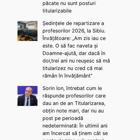
păcate nu sunt posturi
titularizabile
Ședințele de repartizare a
profesorilor 2026, la Sibiu.
Învățătoare: „Am zis iau ce
este. O să fac naveta și
Doamne-ajută, dar dacă în
doi,trei ani nu reușesc să mă
titularizez nu cred că mai
rămân în învățământ”
Sorin Ion, întrebat cum le
răspunde profesorilor care
dau an de an Titularizarea,
obțin note mari, dar nu au
post pe perioadă
nedeterminată: În ultimii ani
am încercat să ținem cât se