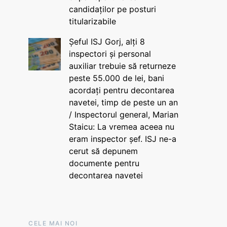
candidaților pe posturi
titularizabile
Șeful ISJ Gorj, alți 8
inspectori și personal
auxiliar trebuie să returneze
peste 55.000 de lei, bani
acordați pentru decontarea
navetei, timp de peste un an
/ Inspectorul general, Marian
Staicu: La vremea aceea nu
eram inspector șef. ISJ ne-a
cerut să depunem
documente pentru
decontarea navetei
CELE MAI NOI