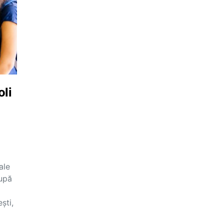
li
ale
după
ști,