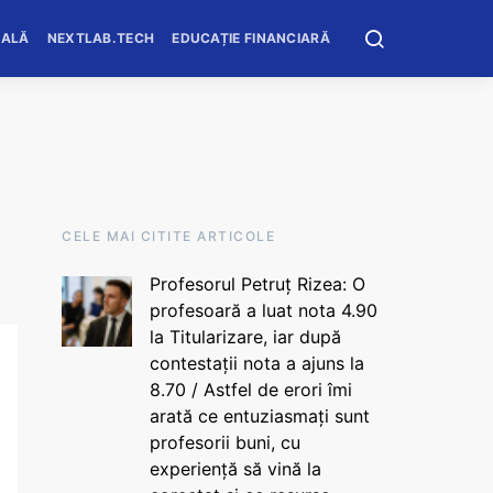
OALĂ
NEXTLAB.TECH
EDUCAȚIE FINANCIARĂ
CELE MAI CITITE ARTICOLE
Profesorul Petruț Rizea: O
profesoară a luat nota 4.90
la Titularizare, iar după
contestații nota a ajuns la
8.70 / Astfel de erori îmi
arată ce entuziasmați sunt
profesorii buni, cu
experiență să vină la