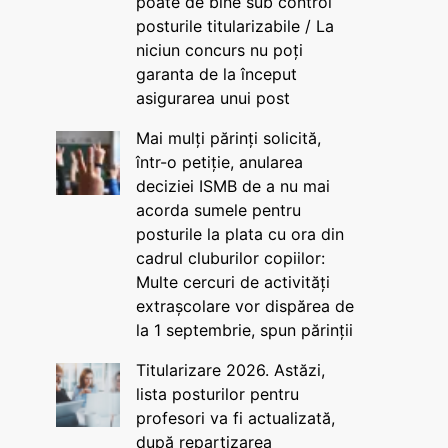
poate de bine sub control
posturile titularizabile / La
niciun concurs nu poți
garanta de la început
asigurarea unui post
Mai mulți părinți solicită,
într-o petiție, anularea
deciziei ISMB de a nu mai
acorda sumele pentru
posturile la plata cu ora din
cadrul cluburilor copiilor:
Multe cercuri de activități
extrașcolare vor dispărea de
la 1 septembrie, spun părinții
Titularizare 2026. Astăzi,
lista posturilor pentru
profesori va fi actualizată,
după repartizarea