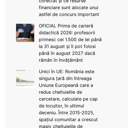
corectat și ce resurse
financiare sunt alocate unui
astfel de concurs important
OFICIAL Prima de carieră
didactică 2026: profesorii
primesc cei 1.500 de lei până
la 31 august și îi pot folosi
până în august 2027 dacă
rămân în învățământ
Unici în UE: România este
singura țară din întreaga
Uniune Europeană care a
redus cheltuielile de
cercetare, calculate pe cap
de locuitor, în ultimul
deceniu. Între 2015-2025,
spațiul comunitar a crescut
masiv cheltuielile de