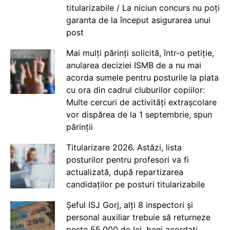
titularizabile / La niciun concurs nu poți
garanta de la început asigurarea unui
post
Mai mulți părinți solicită, într-o petiție,
anularea deciziei ISMB de a nu mai
acorda sumele pentru posturile la plata
cu ora din cadrul cluburilor copiilor:
Multe cercuri de activități extrașcolare
vor dispărea de la 1 septembrie, spun
părinții
Titularizare 2026. Astăzi, lista
posturilor pentru profesori va fi
actualizată, după repartizarea
candidaților pe posturi titularizabile
Șeful ISJ Gorj, alți 8 inspectori și
personal auxiliar trebuie să returneze
peste 55.000 de lei, bani acordați