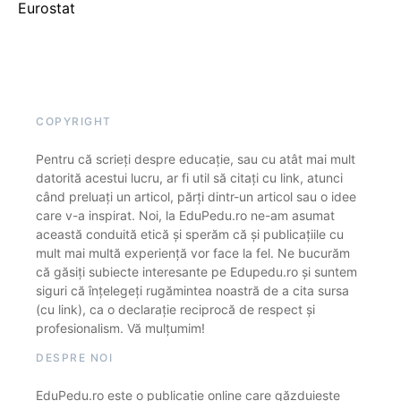
Eurostat
COPYRIGHT
Pentru că scrieți despre educație, sau cu atât mai mult
datorită acestui lucru, ar fi util să citați cu link, atunci
când preluați un articol, părți dintr-un articol sau o idee
care v-a inspirat. Noi, la EduPedu.ro ne-am asumat
această conduită etică și sperăm că și publicațiile cu
mult mai multă experiență vor face la fel. Ne bucurăm
că găsiți subiecte interesante pe Edupedu.ro și suntem
siguri că înțelegeți rugămintea noastră de a cita sursa
(cu link), ca o declarație reciprocă de respect și
profesionalism. Vă mulțumim!
DESPRE NOI
EduPedu.ro este o publicație online care găzduiește