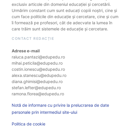
exclusiv articole din domeniul educației și cercetării.
Urmărim constant cum sunt educați copiii noștri, cine și
cum face politicile din educație și cercetare, cine și cum
îi formează pe profesori, cât de adecvate la lumea în
care trăim sunt sistemele de educație și cercetare.
CONTACT REDACȚIE
Adrese e-mail
raluca.pantazi@edupedu.ro
mihai.peticila@edupedu.ro
costin.ionescu@edupedu.ro
alexa.stanescu@edupedu.ro
diana.ghimisi@edupedu.ro
stefan.lefter@edupedu.ro
ramona.florea@edupedu.ro
Notă de informare cu privire la prelucrarea de date
personale prin intermediul site-ului
Politica de cookie