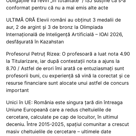
Obligațiile vă revin „în totalitate” / ISJ susține că s-a
conformat pentru că nu a mai emis alte acte
ULTIMĂ ORĂ Elevii români au obținut 3 medalii de
aur, 2 de argint și 3 de bronz la Olimpiada
Internațională de Inteligență Artificială – IOAI 2026,
desfășurată în Kazahstan
Profesorul Petruț Rizea: O profesoară a luat nota 4.90
la Titularizare, iar după contestații nota a ajuns la
8.70 / Astfel de erori îmi arată ce entuziasmați sunt
profesorii buni, cu experiență să vină la corectat și ce
resurse financiare sunt alocate unui astfel de concurs
important
Unici în UE: România este singura țară din întreaga
Uniune Europeană care a redus cheltuielile de
cercetare, calculate pe cap de locuitor, în ultimul
deceniu. Între 2015-2025, spațiul comunitar a crescut
masiv cheltuielile de cercetare – ultimele date