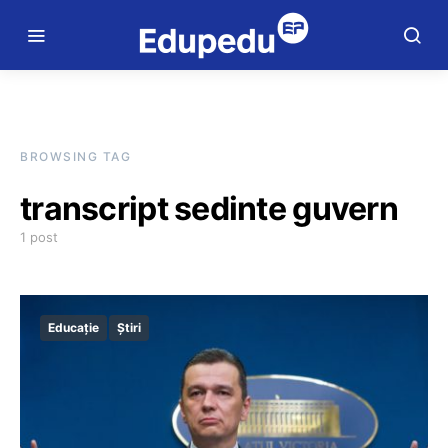
BROWSING TAG
transcript sedinte guvern
1 post
Educație
Știri