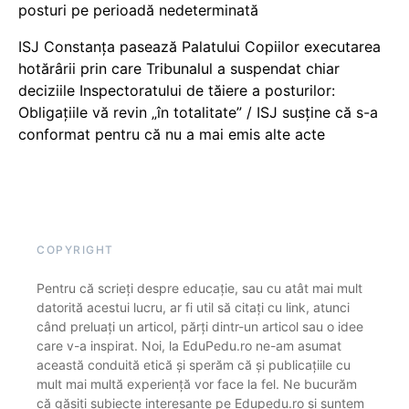
posturi pe perioadă nedeterminată
ISJ Constanța pasează Palatului Copiilor executarea
hotărârii prin care Tribunalul a suspendat chiar
deciziile Inspectoratului de tăiere a posturilor:
Obligațiile vă revin „în totalitate” / ISJ susține că s-a
conformat pentru că nu a mai emis alte acte
COPYRIGHT
Pentru că scrieți despre educație, sau cu atât mai mult
datorită acestui lucru, ar fi util să citați cu link, atunci
când preluați un articol, părți dintr-un articol sau o idee
care v-a inspirat. Noi, la EduPedu.ro ne-am asumat
această conduită etică și sperăm că și publicațiile cu
mult mai multă experiență vor face la fel. Ne bucurăm
că găsiți subiecte interesante pe Edupedu.ro și suntem