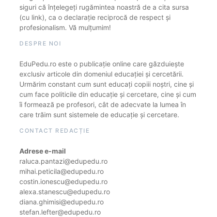
siguri că înțelegeți rugămintea noastră de a cita sursa
(cu link), ca o declarație reciprocă de respect și
profesionalism. Vă mulțumim!
DESPRE NOI
EduPedu.ro este o publicație online care găzduiește
exclusiv articole din domeniul educației și cercetării.
Urmărim constant cum sunt educați copiii noștri, cine și
cum face politicile din educație și cercetare, cine și cum
îi formează pe profesori, cât de adecvate la lumea în
care trăim sunt sistemele de educație și cercetare.
CONTACT REDACȚIE
Adrese e-mail
raluca.pantazi@edupedu.ro
mihai.peticila@edupedu.ro
costin.ionescu@edupedu.ro
alexa.stanescu@edupedu.ro
diana.ghimisi@edupedu.ro
stefan.lefter@edupedu.ro