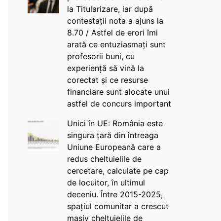
la Titularizare, iar după
contestații nota a ajuns la
8.70 / Astfel de erori îmi
arată ce entuziasmați sunt
profesorii buni, cu
experiență să vină la
corectat și ce resurse
financiare sunt alocate unui
astfel de concurs important
Unici în UE: România este
singura țară din întreaga
Uniune Europeană care a
redus cheltuielile de
cercetare, calculate pe cap
de locuitor, în ultimul
deceniu. Între 2015-2025,
spațiul comunitar a crescut
masiv cheltuielile de