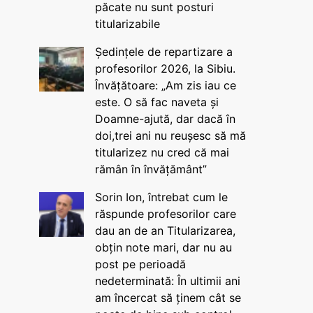
păcate nu sunt posturi
titularizabile
Ședințele de repartizare a
profesorilor 2026, la Sibiu.
Învățătoare: „Am zis iau ce
este. O să fac naveta și
Doamne-ajută, dar dacă în
doi,trei ani nu reușesc să mă
titularizez nu cred că mai
rămân în învățământ”
Sorin Ion, întrebat cum le
răspunde profesorilor care
dau an de an Titularizarea,
obțin note mari, dar nu au
post pe perioadă
nedeterminată: În ultimii ani
am încercat să ținem cât se