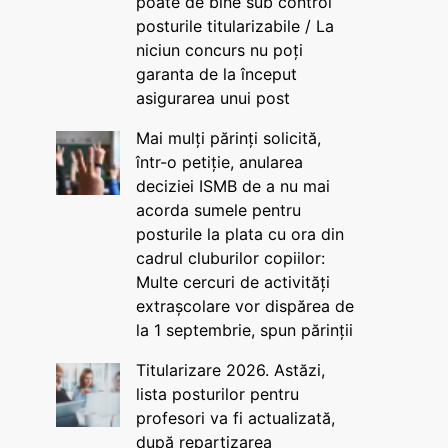
poate de bine sub control
posturile titularizabile / La
niciun concurs nu poți
garanta de la început
asigurarea unui post
Mai mulți părinți solicită,
într-o petiție, anularea
deciziei ISMB de a nu mai
acorda sumele pentru
posturile la plata cu ora din
cadrul cluburilor copiilor:
Multe cercuri de activități
extrașcolare vor dispărea de
la 1 septembrie, spun părinții
Titularizare 2026. Astăzi,
lista posturilor pentru
profesori va fi actualizată,
după repartizarea