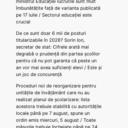
ministrul Educației lucrurile sunt mult
îmbunătățite față de varianta publicată
pe 17 iulie / Sectorul educației este
crucial
De ce sunt doar 6 mii de posturi
titularizabile în 2026? Sorin Ion,
secretar de stat: Cifrele arată mai
degrabă o prudență din partea școlilor
pentru că nu pot garanta că peste un
an vor mai avea suficienți elevi / Este și
un joc de concurență
Proceduri noi de reorganizare pentru
unitățile de învățământ care nu au
realizat planul de școlarizare: lista
acestora trebuie stabilită cu autoritățile
locale până pe 7 august, spune un
ordin emis miercuri, 5 august / Toate
măsurile trebuie încheiate până pe 24