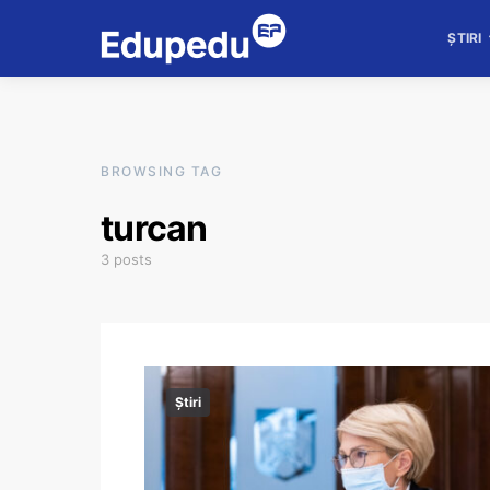
ȘTIRI
BROWSING TAG
turcan
3 posts
Știri