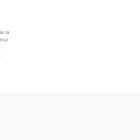
de la
trul
…