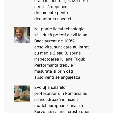
eram inspector șef. ISJ ne-a
cerut să depunem
documente pentru
decontarea navetei
Nu poate liceul tehnologic
să-i ducă pe toți elevii la un
Bacalaureat de 100%
absolvire, sunt care au intrat
cu media 2 sau 3, spune
inspectoarea Iuliana Țugui:
Performanța trebuie
măsurată și prin câți
absolvenți se angajează
Evoluția salariilor
profesorilor din România nu
se încadrează în niciun
model european - analiză
Eurydice: salariul crește doar