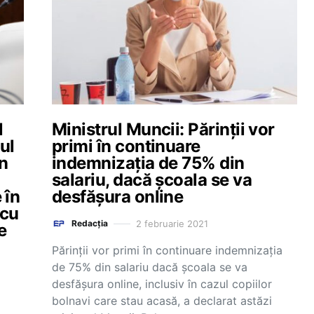
l
Ministrul Muncii: Părinții vor
ul
primi în continuare
în
indemnizația de 75% din
salariu, dacă școala se va
 în
desfășura online
 cu
2 februarie 2021
Redacția
e
Părinții vor primi în continuare indemnizația
de 75% din salariu dacă școala se va
desfășura online, inclusiv în cazul copiilor
bolnavi care stau acasă, a declarat astăzi