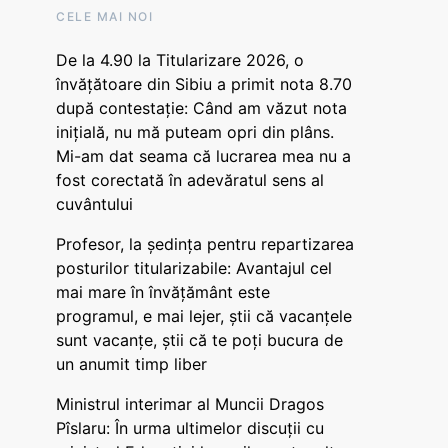
CELE MAI NOI
De la 4.90 la Titularizare 2026, o
învățătoare din Sibiu a primit nota 8.70
după contestație: Când am văzut nota
inițială, nu mă puteam opri din plâns.
Mi-am dat seama că lucrarea mea nu a
fost corectată în adevăratul sens al
cuvântului
Profesor, la ședința pentru repartizarea
posturilor titularizabile: Avantajul cel
mai mare în învățământ este
programul, e mai lejer, știi că vacanțele
sunt vacanţe, știi că te poți bucura de
un anumit timp liber
Ministrul interimar al Muncii Dragos
Pîslaru: În urma ultimelor discuții cu