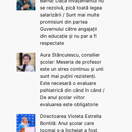
Barna: Dacă învățământul nu
se rezolvă, pică toată legea
salarizării / Sunt mai multe
promisiuni din partea
Guvernului către angajații
din educație și nu par a fi
respectate
Aura Stănculescu, consilier
școlar: Meseria de profesor
este un stres continuu și unii
sunt mai puțini rezistenți.
Este necesară o evaluare
psihiatrică din când în când /
De anul școlar viitor
evaluarea este obligatorie
Directoarea Violeta Estrella
Bontilă: Anul școlar care
tocmai s-a încheiat a fost,