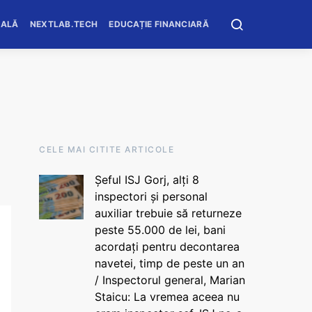
OALĂ
NEXTLAB.TECH
EDUCAȚIE FINANCIARĂ
CELE MAI CITITE ARTICOLE
Șeful ISJ Gorj, alți 8
inspectori și personal
auxiliar trebuie să returneze
peste 55.000 de lei, bani
acordați pentru decontarea
navetei, timp de peste un an
/ Inspectorul general, Marian
Staicu: La vremea aceea nu