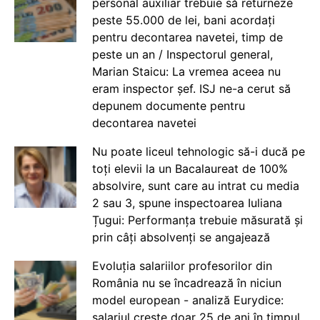
personal auxiliar trebuie să returneze
peste 55.000 de lei, bani acordați
pentru decontarea navetei, timp de
peste un an / Inspectorul general,
Marian Staicu: La vremea aceea nu
eram inspector șef. ISJ ne-a cerut să
depunem documente pentru
decontarea navetei
Nu poate liceul tehnologic să-i ducă pe
toți elevii la un Bacalaureat de 100%
absolvire, sunt care au intrat cu media
2 sau 3, spune inspectoarea Iuliana
Țugui: Performanța trebuie măsurată și
prin câți absolvenți se angajează
Evoluția salariilor profesorilor din
România nu se încadrează în niciun
model european - analiză Eurydice:
salariul crește doar 25 de ani în timpul