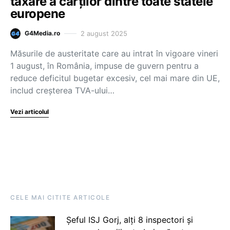
taxare a cărților dintre toate statele
europene
2 august 2025
G4Media.ro
Măsurile de austeritate care au intrat în vigoare vineri
1 august, în România, impuse de guvern pentru a
reduce deficitul bugetar excesiv, cel mai mare din UE,
includ creşterea TVA-ului…
Vezi articolul
CELE MAI CITITE ARTICOLE
Șeful ISJ Gorj, alți 8 inspectori și