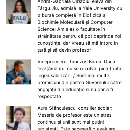
Andra-Gabriela Cîrstoiu, elevă din
Târgu Jiu, admisă la Yale University cu
o bursă completă în Biofizică și
Biochimie Moleculară și Computer
Science: Am ales o facultate în
străinătate pentru că pot deprinde noi
cunoștințe, dar vreau să mă întorc în
țară și să devin profesor
Vicepremierul Tanczos Barna: Dacă
învățământul nu se rezolvă, pică toată
legea salarizării / Sunt mai multe
promisiuni din partea Guvernului către
angajații din educație și nu par a fi
respectate
Aura Stănculescu, consilier școlar:
Meseria de profesor este un stres
continuu și unii sunt mai puțini
rezistenți. Este necesară o evaluare