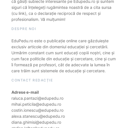
că găsiți subiecte interesante pe Edupedu.ro și suntem
siguri că înțelegeți rugămintea noastră de a cita sursa
(cu link), ca o declarație reciprocă de respect și
profesionalism. Vă mulțumim!
DESPRE NOI
EduPedu.ro este o publicație online care găzduiește
exclusiv articole din domeniul educației și cercetării.
Urmărim constant cum sunt educați copiii noștri, cine și
cum face politicile din educație și cercetare, cine și cum
îi formează pe profesori, cât de adecvate la lumea în
care trăim sunt sistemele de educație și cercetare.
CONTACT REDACȚIE
Adrese e-mail
raluca.pantazi@edupedu.ro
mihai.peticila@edupedu.ro
costin.ionescu@edupedu.ro
alexa.stanescu@edupedu.ro
diana.ghimisi@edupedu.ro