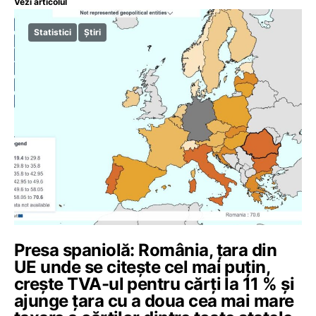
Vezi articolul
Statistici
Știri
Presa spaniolă: România, ţara din
UE unde se citeşte cel mai puţin,
creşte TVA-ul pentru cărţi la 11 % și
ajunge țara cu a doua cea mai mare