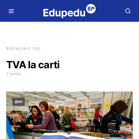
BROWSING TAG
TVA la carti
2 posts
Știri