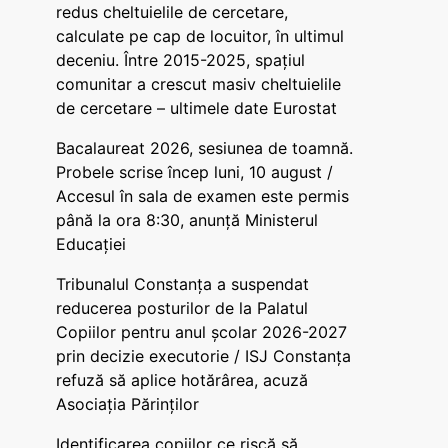
redus cheltuielile de cercetare,
calculate pe cap de locuitor, în ultimul
deceniu. Între 2015-2025, spațiul
comunitar a crescut masiv cheltuielile
de cercetare – ultimele date Eurostat
Bacalaureat 2026, sesiunea de toamnă.
Probele scrise încep luni, 10 august /
Accesul în sala de examen este permis
până la ora 8:30, anunță Ministerul
Educației
Tribunalul Constanța a suspendat
reducerea posturilor de la Palatul
Copiilor pentru anul școlar 2026-2027
prin decizie executorie / ISJ Constanța
refuză să aplice hotărârea, acuză
Asociația Părinților
Identificarea copiilor ce riscă să