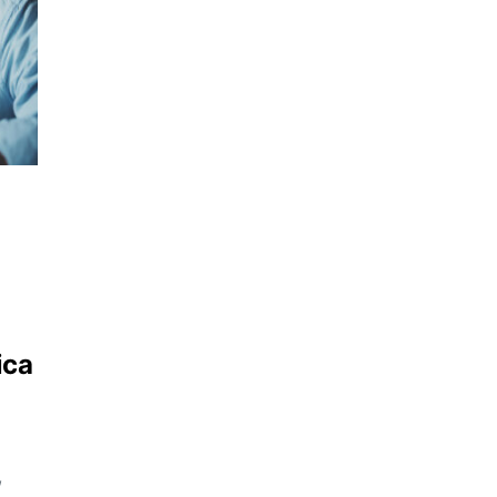
ica
,