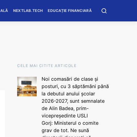
OALĂ
NEXTLAB.TECH
EDUCAȚIE FINANCIARĂ
CELE MAI CITITE ARTICOLE
Noi comasări de clase și
posturi, cu 3 săptămâni până
la debutul anului școlar
2026-2027, sunt semnalate
de Alin Badea, prim-
vicepreședinte USLI
Gorj: Ministerul o comite
grav de tot. Ne sună