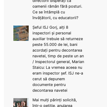
directorii disperați că
oamenii rămân fără posturi.
Ce se întâmplă cu
învățătorii, cu educatorii?
Șeful ISJ Gorj, alți 8
inspectori și personal
auxiliar trebuie să returneze
peste 55.000 de lei, bani
acordați pentru decontarea
navetei, timp de peste un an
/ Inspectorul general, Marian
Staicu: La vremea aceea nu
eram inspector șef. ISJ ne-a
cerut să depunem
documente pentru
decontarea navetei
Mai mulți părinți solicită,
într-o petiție, anularea