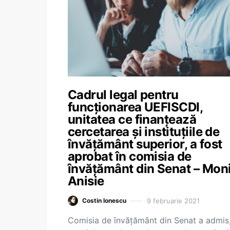
Cadrul legal pentru
funcționarea UEFISCDI,
unitatea ce finanțează
cercetarea și instituțiile de
învățământ superior, a fost
aprobat în comisia de
învățământ din Senat – Mon
Anisie
9 februarie 2021
Costin Ionescu
Comisia de învățământ din Senat a admis