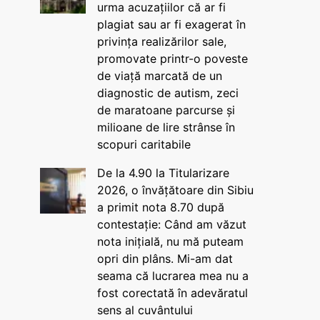
urma acuzațiilor că ar fi
plagiat sau ar fi exagerat în
privința realizărilor sale,
promovate printr-o poveste
de viață marcată de un
diagnostic de autism, zeci
de maratoane parcurse și
milioane de lire strânse în
scopuri caritabile
De la 4.90 la Titularizare
2026, o învățătoare din Sibiu
a primit nota 8.70 după
contestație: Când am văzut
nota inițială, nu mă puteam
opri din plâns. Mi-am dat
seama că lucrarea mea nu a
fost corectată în adevăratul
sens al cuvântului