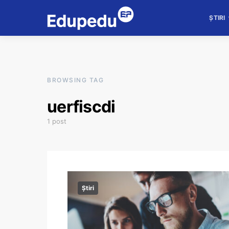
ȘTIRI
BROWSING TAG
uerfiscdi
1 post
Știri