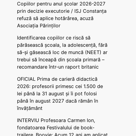
Copiilor pentru anul școlar 2026-2027
prin decizie executorie / ISJ Constanța
refuză să aplice hotărârea, acuză
Asociația Părinților
Identificarea copiilor ce riscă să
părăsească școala, la adolescență, fără
să-și găsească loc de muncă (NEET) ar
trebui să înceapă din școala primară –
recomandare într-un raport britanic
OFICIAL Prima de carieră didactică
2026: profesorii primesc cei 1.500 de
lei până la 31 august și îi pot folosi
până în august 2027 dacă rămân în
învățământ
INTERVIU Profesoara Carmen Ion,
fondatoarea Festivalului de book-
trailere, Boovie: Acum 12 ani am aplicat