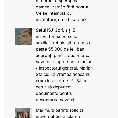
directorii disperați că
oamenii rămân fără posturi.
Ce se întâmplă cu
învățătorii, cu educatorii?
Șeful ISJ Gorj, alți 8
inspectori și personal
auxiliar trebuie să returneze
peste 55.000 de lei, bani
acordați pentru decontarea
navetei, timp de peste un an
/ Inspectorul general, Marian
Staicu: La vremea aceea nu
eram inspector șef. ISJ ne-a
cerut să depunem
documente pentru
decontarea navetei
Mai mulți părinți solicită,
într-o petiție, anularea