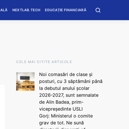
OALĂ
NEXTLAB.TECH
EDUCAȚIE FINANCIARĂ
CELE MAI CITITE ARTICOLE
Noi comasări de clase și
posturi, cu 3 săptămâni până
la debutul anului școlar
2026-2027, sunt semnalate
de Alin Badea, prim-
vicepreședinte USLI
Gorj: Ministerul o comite
grav de tot. Ne sună