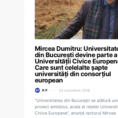
Mircea Dumitru: Universitat
din București devine parte a
Universității Civice Europen
Care sunt celelalte șapte
universități din consorțiul
european
23 octombrie 2018
R.P.
“Universitatea din București se alătură un
proiect ambițios, acela al rețelei Universit
Civice Europene”, anunță rectorul Mircea