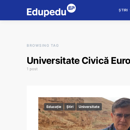
ȘTIRI
BROWSING TAG
Universitate Civică Eu
1 post
Educație
Știri
Universitate