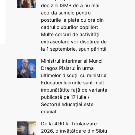
deciziei ISMB de a nu mai
acorda sumele pentru
posturile la plata cu ora din
cadrul cluburilor copiilor:
Multe cercuri de activități
extrașcolare vor dispărea de
la 1 septembrie, spun părinții
Ministrul interimar al Muncii
Dragos Pîslaru: În urma
ultimelor discuții cu ministrul
Educației lucrurile sunt mult
îmbunătățite față de varianta
publicată pe 17 iulie /
Sectorul educației este
crucial
De la 4.90 la Titularizare
2026, o învățătoare din Sibiu