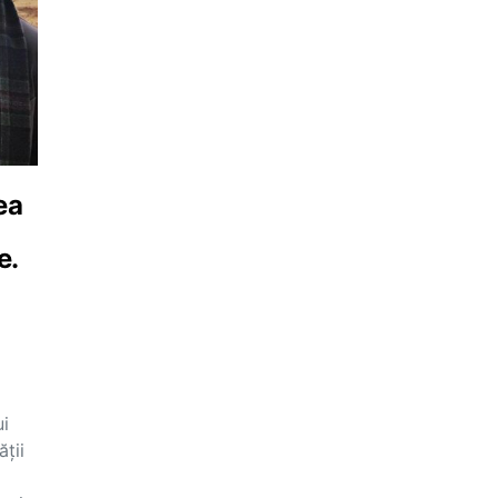
ea
e.
ui
ății