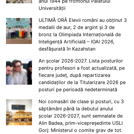
anul 1944 pe frontonul Palatului
Universității
ULTIMĂ ORĂ Elevii români au obținut 3
medalii de aur, 2 de argint și 3 de
bronz la Olimpiada Internațională de
Inteligență Artificială – IOAI 2026,
desfășurată în Kazahstan
An școlar 2026-2027. Lista posturilor
pentru profesori a fost actualizată, pe
fiecare județ, după repartizarea
candidaților de la Titularizare 2026 pe
posturi pe perioadă nedeterminată
Noi comasări de clase și posturi, cu 3
săptămâni până la debutul anului
școlar 2026-2027, sunt semnalate de
Alin Badea, prim-vicepreședinte USLI
Gorj: Ministerul o comite grav de tot.