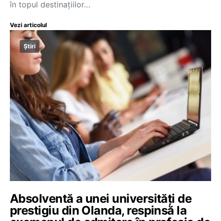
în topul destinațiilor…
Vezi articolul
Știri
Absolventă a unei universităţi de
prestigiu din Olanda, respinsă la