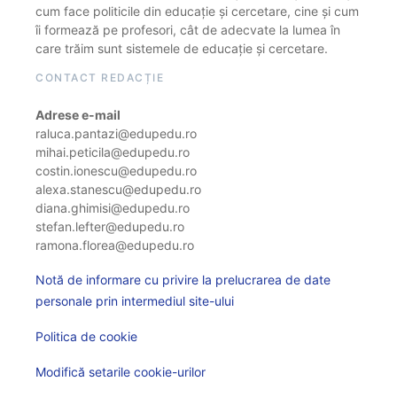
cum face politicile din educație și cercetare, cine și cum
îi formează pe profesori, cât de adecvate la lumea în
care trăim sunt sistemele de educație și cercetare.
CONTACT REDACȚIE
Adrese e-mail
raluca.pantazi@edupedu.ro
mihai.peticila@edupedu.ro
costin.ionescu@edupedu.ro
alexa.stanescu@edupedu.ro
diana.ghimisi@edupedu.ro
stefan.lefter@edupedu.ro
ramona.florea@edupedu.ro
Notă de informare cu privire la prelucrarea de date
personale prin intermediul site-ului
Politica de cookie
Modifică setarile cookie-urilor