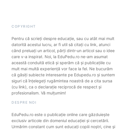
COPYRIGHT
Pentru că scrieți despre educație, sau cu atât mai mult
datorită acestui lucru, ar fi util să citați cu link, atunci
când preluați un articol, părți dintr-un articol sau o idee
care v-a inspirat. Noi, la EduPedu.ro ne-am asumat
această conduită etică și sperăm că și publicațiile cu
mult mai multă experiență vor face la fel. Ne bucurăm
că găsiți subiecte interesante pe Edupedu.ro și suntem
siguri că înțelegeți rugămintea noastră de a cita sursa
(cu link), ca o declarație reciprocă de respect și
profesionalism. Vă mulțumim!
DESPRE NOI
EduPedu.ro este o publicație online care găzduiește
exclusiv articole din domeniul educației și cercetării.
Urmărim constant cum sunt educați copiii noștri, cine și