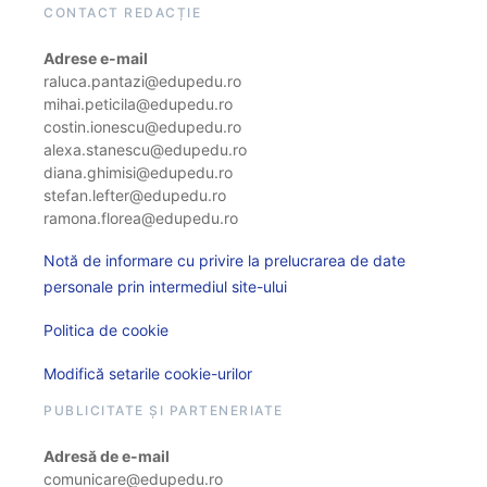
CONTACT REDACȚIE
Adrese e-mail
raluca.pantazi@edupedu.ro
mihai.peticila@edupedu.ro
costin.ionescu@edupedu.ro
alexa.stanescu@edupedu.ro
diana.ghimisi@edupedu.ro
stefan.lefter@edupedu.ro
ramona.florea@edupedu.ro
Notă de informare cu privire la prelucrarea de date
personale prin intermediul site-ului
Politica de cookie
Modifică setarile cookie-urilor
PUBLICITATE ȘI PARTENERIATE
Adresă de e-mail
comunicare@edupedu.ro