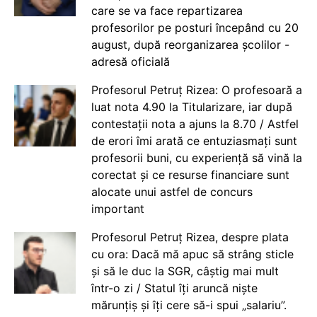
care se va face repartizarea
profesorilor pe posturi începând cu 20
august, după reorganizarea școlilor -
adresă oficială
Profesorul Petruț Rizea: O profesoară a
luat nota 4.90 la Titularizare, iar după
contestații nota a ajuns la 8.70 / Astfel
de erori îmi arată ce entuziasmați sunt
profesorii buni, cu experiență să vină la
corectat și ce resurse financiare sunt
alocate unui astfel de concurs
important
Profesorul Petruț Rizea, despre plata
cu ora: Dacă mă apuc să strâng sticle
și să le duc la SGR, câștig mai mult
într-o zi / Statul îți aruncă niște
mărunțiș și îți cere să-i spui „salariu”.