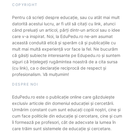
COPYRIGHT
Pentru că scrieți despre educație, sau cu atât mai mult
datorită acestui lucru, ar fi util să citați cu link, atunci
când preluați un articol, părți dintr-un articol sau o idee
care v-a inspirat. Noi, la EduPedu.ro ne-am asumat
această conduită etică și sperăm că și publicațiile cu
mult mai multă experiență vor face la fel. Ne bucurăm
că găsiți subiecte interesante pe Edupedu.ro și suntem
siguri că înțelegeți rugămintea noastră de a cita sursa
(cu link), ca o declarație reciprocă de respect și
profesionalism. Vă mulțumim!
DESPRE NOI
EduPedu.ro este o publicație online care găzduiește
exclusiv articole din domeniul educației și cercetării.
Urmărim constant cum sunt educați copiii noștri, cine și
cum face politicile din educație și cercetare, cine și cum
îi formează pe profesori, cât de adecvate la lumea în
care trăim sunt sistemele de educație și cercetare.