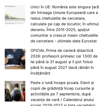
Unici în UE: România este singura țară
din întreaga Uniune Europeană care a
redus cheltuielile de cercetare,
calculate pe cap de locuitor, în ultimul
deceniu. Între 2015-2025, spațiul
comunitar a crescut masiv cheltuielile
de cercetare - ultimele date Eurostat
OFICIAL Prima de carieră didactică
2026: profesorii primesc cei 1.500 de
lei până la 31 august și îi pot folosi
până în august 2027 dacă rămân în
învățământ
Peste o lună începe școala. Elevii și
copiii de grădiniță încep cursurile și
activitățile pe 7 septembrie, după
vacanța de vară / Calendarul anului
școlar 2026-2027 și lista vacanțelor