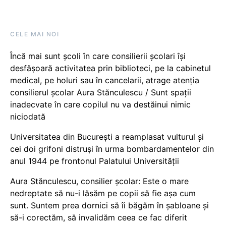
CELE MAI NOI
Încă mai sunt școli în care consilierii școlari își
desfășoară activitatea prin biblioteci, pe la cabinetul
medical, pe holuri sau în cancelarii, atrage atenția
consilierul școlar Aura Stănculescu / Sunt spații
inadecvate în care copilul nu va destăinui nimic
niciodată
Universitatea din București a reamplasat vulturul și
cei doi grifoni distruși în urma bombardamentelor din
anul 1944 pe frontonul Palatului Universității
Aura Stănculescu, consilier școlar: Este o mare
nedreptate să nu-i lăsăm pe copii să fie așa cum
sunt. Suntem prea dornici să îi băgăm în șabloane și
să-i corectăm, să invalidăm ceea ce fac diferit