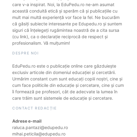
care v-a inspirat. Noi, la EduPedu.ro ne-am asumat
această conduită etică și sperăm că și publicațiile cu
mult mai multă experiență vor face la fel. Ne bucurăm
că găsiți subiecte interesante pe Edupedu.ro și suntem
siguri că înțelegeți rugămintea noastră de a cita sursa
(cu link), ca o declarație reciprocă de respect și
profesionalism. Vă mulțumim!
DESPRE NOI
EduPedu.ro este o publicație online care găzduiește
exclusiv articole din domeniul educației și cercetării.
Urmărim constant cum sunt educați copiii noștri, cine și
cum face politicile din educație și cercetare, cine și cum
îi formează pe profesori, cât de adecvate la lumea în
care trăim sunt sistemele de educație și cercetare.
CONTACT REDACȚIE
Adrese e-mail
raluca.pantazi@edupedu.ro
mihai.peticila@edupedu.ro