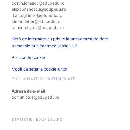
costin.ionescu@edupedu.ro
alexa.stanescu@edupedu.ro
diana.ghimisi@edupedu.ro
stefan.lefter@edupedu.ro
ramona.florea@edupedu.ro
Notă de informare cu privire la prelucrarea de date
personale prin intermediul site-ului
Politica de cookie
Modifică setarile cookie-urilor
PUBLICITATE ȘI PARTENERIATE
Adresă de e-mail
comunicare@edupedu.ro
STATISTICI EDUPEDU.RO