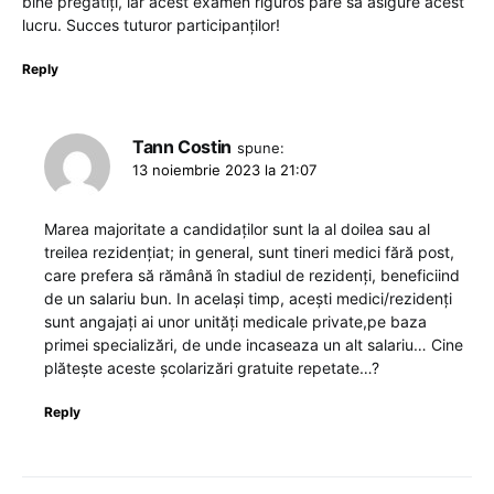
bine pregătiți, iar acest examen riguros pare să asigure acest
lucru. Succes tuturor participanților!
Reply
Tann Costin
spune:
13 noiembrie 2023 la 21:07
Marea majoritate a candidaților sunt la al doilea sau al
treilea rezidențiat; in general, sunt tineri medici fără post,
care prefera să rămână în stadiul de rezidenți, beneficiind
de un salariu bun. In același timp, acești medici/rezidenți
sunt angajați ai unor unități medicale private,pe baza
primei specializări, de unde incaseaza un alt salariu… Cine
plătește aceste școlarizări gratuite repetate…?
Reply