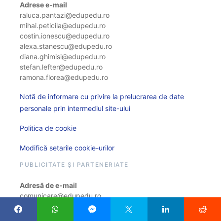
Adrese e-mail
raluca.pantazi@edupedu.ro
mihai.peticila@edupedu.ro
costin.ionescu@edupedu.ro
alexa.stanescu@edupedu.ro
diana.ghimisi@edupedu.ro
stefan.lefter@edupedu.ro
ramona.florea@edupedu.ro
Notă de informare cu privire la prelucrarea de date
personale prin intermediul site-ului
Politica de cookie
Modifică setarile cookie-urilor
PUBLICITATE ȘI PARTENERIATE
Adresă de e-mail
comunicare@edupedu.ro