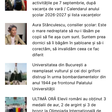
activitățile pe 7 septembrie, după
vacanța de vară / Calendarul anului
școlar 2026-2027 și lista vacanțelor
Aura Stănculescu, consilier școlar: Este
o mare nedreptate să nu-i lăsăm pe
copii să fie așa cum sunt. Suntem prea
dornici să îi băgăm în șabloane și să-i
corectăm, să invalidăm ceea ce fac
diferit
Universitatea din București a
reamplasat vulturul și cei doi grifoni
distruși în urma bombardamentelor din
anul 1944 pe frontonul Palatului
Universității
ULTIMĂ ORĂ Elevii români au obținut 3
medalii de aur, 2 de argint și 3 de
bronz la Olimpiada Internațională de