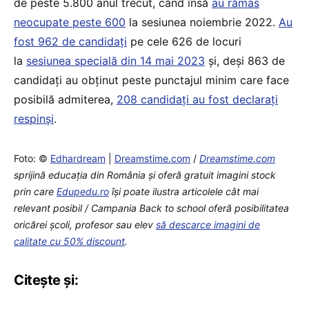
de peste 5.800 anul trecut, când însă
au rămas
neocupate peste 600
la sesiunea noiembrie 2022.
Au
fost 962 de candidaţi
pe cele 626 de locuri
la
sesiunea specială din 14 mai 2023
și, deși 863 de
candidați au obținut peste punctajul minim care face
posibilă admiterea,
208 candidați au fost declarați
respinși
.
Foto: ©
Edhardream
|
Dreamstime.com
/
Dreamstim
e
.com
sprijină educaţia din România şi oferă gratuit imagini stock
prin care
Edupedu.ro
îşi poate ilustra articolele cât mai
relevant posibil / Campania Back to school oferă posibilitatea
oricărei școli, profesor sau elev
să descarce imagini de
calitate cu 50% discount
.
Citește și: