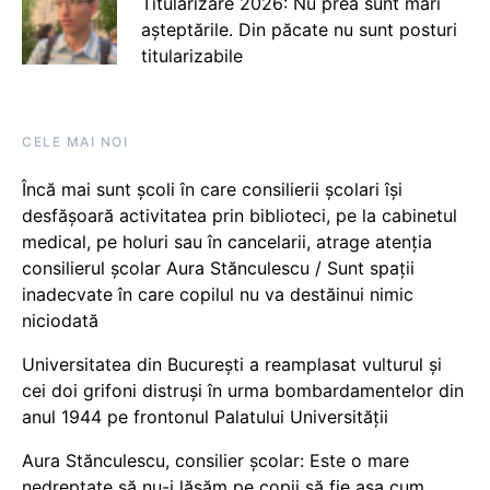
Titularizare 2026: Nu prea sunt mari
așteptările. Din păcate nu sunt posturi
titularizabile
CELE MAI NOI
Încă mai sunt școli în care consilierii școlari își
desfășoară activitatea prin biblioteci, pe la cabinetul
medical, pe holuri sau în cancelarii, atrage atenția
consilierul școlar Aura Stănculescu / Sunt spații
inadecvate în care copilul nu va destăinui nimic
niciodată
Universitatea din București a reamplasat vulturul și
cei doi grifoni distruși în urma bombardamentelor din
anul 1944 pe frontonul Palatului Universității
Aura Stănculescu, consilier școlar: Este o mare
nedreptate să nu-i lăsăm pe copii să fie așa cum