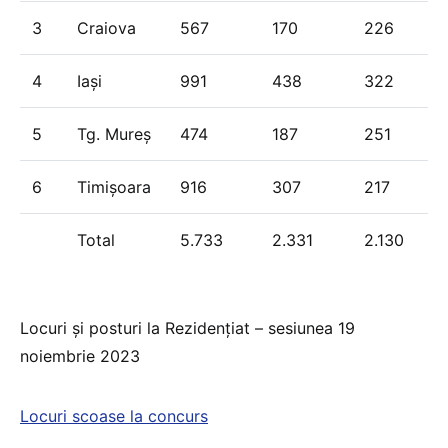
3
Craiova
567
170
226
4
Iași
991
438
322
5
Tg. Mureș
474
187
251
6
Timișoara
916
307
217
Total
5.733
2.331
2.130
Locuri și posturi la Rezidențiat – sesiunea 19
noiembrie 2023
Locuri scoase la concurs