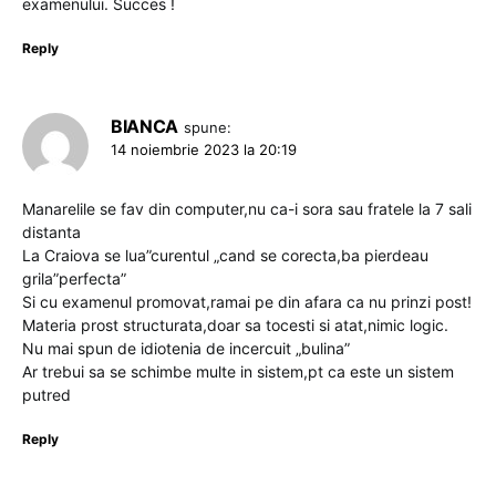
examenului. Succes !
Reply
BIANCA
spune:
14 noiembrie 2023 la 20:19
Manarelile se fav din computer,nu ca-i sora sau fratele la 7 sali
distanta
La Craiova se lua”curentul „cand se corecta,ba pierdeau
grila”perfecta”
Si cu examenul promovat,ramai pe din afara ca nu prinzi post!
Materia prost structurata,doar sa tocesti si atat,nimic logic.
Nu mai spun de idiotenia de incercuit „bulina”
Ar trebui sa se schimbe multe in sistem,pt ca este un sistem
putred
Reply