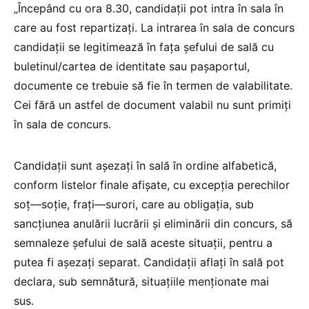
„Începând cu ora 8.30, candidații pot intra în sala în
care au fost repartizați. La intrarea în sala de concurs
candidații se legitimează în fața șefului de sală cu
buletinul/cartea de identitate sau pașaportul,
documente ce trebuie să fie în termen de valabilitate.
Cei fără un astfel de document valabil nu sunt primiți
în sala de concurs.
Candidații sunt așezați în sală în ordine alfabetică,
conform listelor finale afișate, cu excepția perechilor
soț—soție, frați—surori, care au obligația, sub
sancțiunea anulării lucrării și eliminării din concurs, să
semnaleze șefului de sală aceste situații, pentru a
putea fi așezați separat. Candidații aflați în sală pot
declara, sub semnătură, situațiile menționate mai
sus.