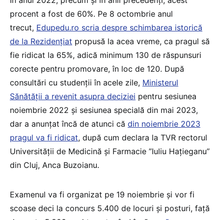
procent a fost de 60%. Pe 8 octombrie anul
trecut,
Edupedu.ro scria despre schimbarea istorică
de la Rezidențiat
propusă la acea vreme, ca pragul să
fie ridicat la 65%, adică minimum 130 de răspunsuri
corecte pentru promovare, în loc de 120. După
consultări cu studenții în acele zile,
Ministerul
Sănătății a revenit asupra deciziei
pentru sesiunea
noiembrie 2022 și sesiunea specială din mai 2023,
dar a anunțat încă de atunci că
din noiembrie 2023
pragul va fi ridicat
, după cum declara la TVR rectorul
Universității de Medicină și Farmacie ”Iuliu Hațieganu”
din Cluj, Anca Buzoianu.
Examenul va fi organizat pe 19 noiembrie și vor fi
scoase deci la concurs 5.400 de locuri și posturi, față