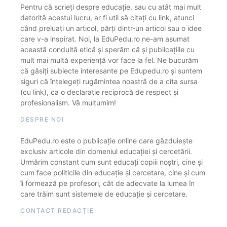
Pentru că scrieți despre educație, sau cu atât mai mult
datorită acestui lucru, ar fi util să citați cu link, atunci
când preluați un articol, părți dintr-un articol sau o idee
care v-a inspirat. Noi, la EduPedu.ro ne-am asumat
această conduită etică și sperăm că și publicațiile cu
mult mai multă experiență vor face la fel. Ne bucurăm
că găsiți subiecte interesante pe Edupedu.ro și suntem
siguri că înțelegeți rugămintea noastră de a cita sursa
(cu link), ca o declarație reciprocă de respect și
profesionalism. Vă mulțumim!
DESPRE NOI
EduPedu.ro este o publicație online care găzduiește
exclusiv articole din domeniul educației și cercetării.
Urmărim constant cum sunt educați copiii noștri, cine și
cum face politicile din educație și cercetare, cine și cum
îi formează pe profesori, cât de adecvate la lumea în
care trăim sunt sistemele de educație și cercetare.
CONTACT REDACȚIE