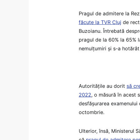
Pragul de admitere la Rez
făcute la TVR Cluj
de rect
Buzoianu. Întrebată despre 
pragul de la 60% la 65% l
nemulțumiri și s-a hotărât
Autoritățile au dorit
să cr
2022
, o măsură în acest 
desfășurarea examenului de
octombrie.
Ulterior, însă, Ministerul 
că
pragul de admitere pe