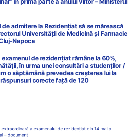
nar” în prima parte a anului viitor – Ministerul
l de admitere la Rezidențiat să se mărească
 rectorul Universității de Medicină și Farmacie
n Cluj-Napoca
a examenul de rezidențiat rămâne la 60%,
tății, în urma unei consultări a studenților /
um o săptămână prevedea creșterea lui la
 răspunsuri corecte față de 120
extraordinară a examenului de rezidențiat din 14 mai a
cial – document