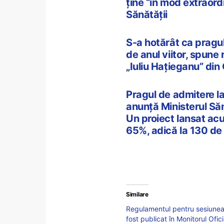
ține “în mod extraordi
Sănătății
S-a hotărât ca pragu
de anul viitor, spune
„Iuliu Hațieganu” di
Pragul de admitere l
anunță Ministerul Sănă
Un proiect lansat ac
65%, adică la 130 de
Similare
Regulamentul pentru sesiunea 
fost publicat în Monitorul Ofi