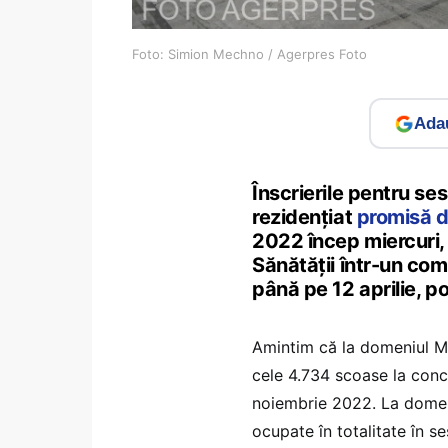
Foto: Simion Mechno / Agerpres Foto
Adau
Înscrierile pentru s
rezidențiat
promisă d
2022 încep miercuri,
Sănătății într-un co
până pe 12 aprilie, pot
Amintim că la domeniul 
cele 4.734 scoase la conc
noiembrie 2022. La domeni
ocupate în totalitate în 