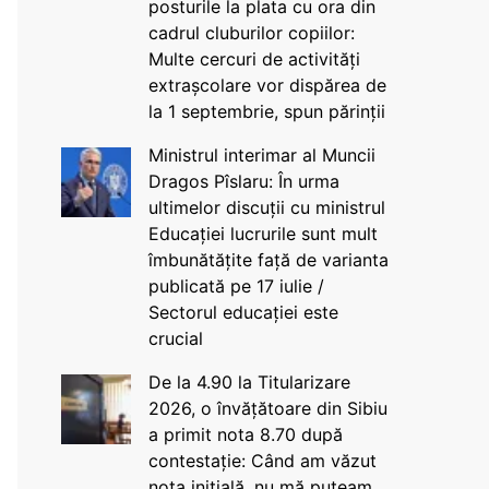
posturile la plata cu ora din
cadrul cluburilor copiilor:
Multe cercuri de activități
extrașcolare vor dispărea de
la 1 septembrie, spun părinții
Ministrul interimar al Muncii
Dragos Pîslaru: În urma
ultimelor discuții cu ministrul
Educației lucrurile sunt mult
îmbunătățite față de varianta
publicată pe 17 iulie /
Sectorul educației este
crucial
De la 4.90 la Titularizare
2026, o învățătoare din Sibiu
a primit nota 8.70 după
contestație: Când am văzut
nota inițială, nu mă puteam