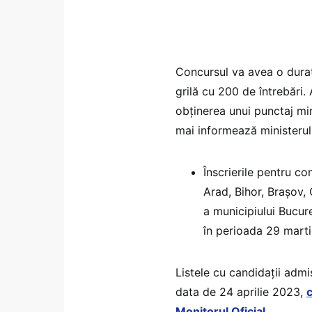
Concursul va avea o durată
grilă cu 200 de întrebări.
obținerea unui punctaj m
mai informează ministerul
Înscrierile pentru co
Arad, Bihor, Brașov, 
a municipiului Bucure
în perioada 29 martie 
Listele cu candidaţii admi
data de 24 aprilie 2023,
c
Monitorul Oficial
.