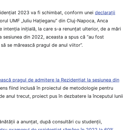
idențiat 2023 va fi schimbat, conform unei
declarații
orul UMF „Iuliu Hațieganu” din Cluj-Napoca, Anca
intenția inițială, la care s-a renunțat ulterior, de a mări
a sesiunea din 2022, aceasta a spus că “au fost
 să se mărească pragul de anul viitor”.
ească pragul de admitere la Rezidențiat la sesiunea din
sens fiind inclusă în proiectul de metodologie pentru
 anul trecut, proiect pus în dezbatere la începutul lunii
Sănătății a anunțat, după consultări cu studenții,
ntru examenul de rezidențiat rămâne în 2022 la 60%
.