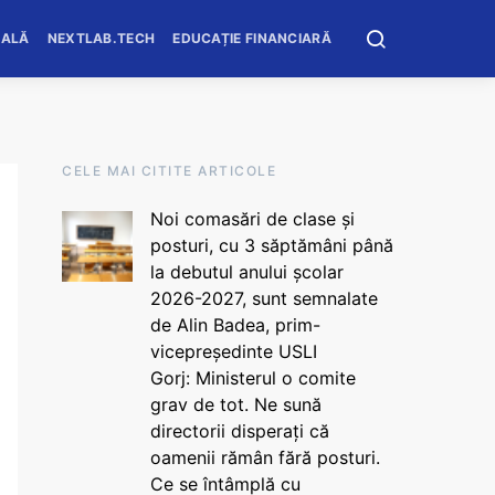
OALĂ
NEXTLAB.TECH
EDUCAȚIE FINANCIARĂ
CELE MAI CITITE ARTICOLE
Noi comasări de clase și
posturi, cu 3 săptămâni până
la debutul anului școlar
2026-2027, sunt semnalate
de Alin Badea, prim-
vicepreședinte USLI
Gorj: Ministerul o comite
grav de tot. Ne sună
directorii disperați că
oamenii rămân fără posturi.
Ce se întâmplă cu