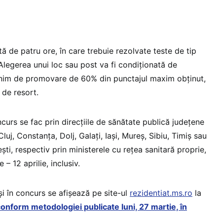
 de patru ore, în care trebuie rezolvate teste de tip
 Alegerea unui loc sau post va fi condiționată de
inim de promovare de 60% din punctajul maxim obținut,
 de resort.
ncurs se fac prin direcţiile de sănătate publică județene
Cluj, Constanța, Dolj, Galați, Iași, Mureș, Sibiu, Timiș sau
ști, respectiv prin ministerele cu reţea sanitară proprie,
– 12 aprilie, inclusiv.
şi în concurs se afişează pe site-ul
rezidentiat.ms.ro
la
onform metodologiei publicate luni, 27 martie, în