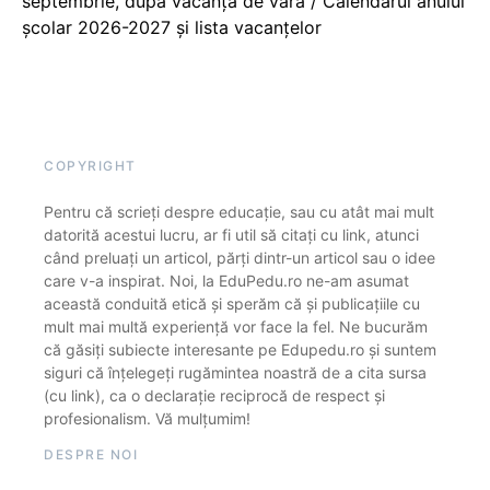
septembrie, după vacanța de vară / Calendarul anului
școlar 2026-2027 și lista vacanțelor
COPYRIGHT
Pentru că scrieți despre educație, sau cu atât mai mult
datorită acestui lucru, ar fi util să citați cu link, atunci
când preluați un articol, părți dintr-un articol sau o idee
care v-a inspirat. Noi, la EduPedu.ro ne-am asumat
această conduită etică și sperăm că și publicațiile cu
mult mai multă experiență vor face la fel. Ne bucurăm
că găsiți subiecte interesante pe Edupedu.ro și suntem
siguri că înțelegeți rugămintea noastră de a cita sursa
(cu link), ca o declarație reciprocă de respect și
profesionalism. Vă mulțumim!
DESPRE NOI