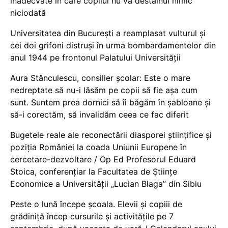
inadecvate în care copilul nu va destăinui nimic
niciodată
Universitatea din București a reamplasat vulturul și
cei doi grifoni distruși în urma bombardamentelor din
anul 1944 pe frontonul Palatului Universității
Aura Stănculescu, consilier școlar: Este o mare
nedreptate să nu-i lăsăm pe copii să fie așa cum
sunt. Suntem prea dornici să îi băgăm în șabloane și
să-i corectăm, să invalidăm ceea ce fac diferit
Bugetele reale ale reconectării diasporei științifice și
poziția României la coada Uniunii Europene în
cercetare-dezvoltare / Op Ed Profesorul Eduard
Stoica, conferențiar la Facultatea de Științe
Economice a Universității „Lucian Blaga” din Sibiu
Peste o lună începe școala. Elevii și copiii de
grădiniță încep cursurile și activitățile pe 7