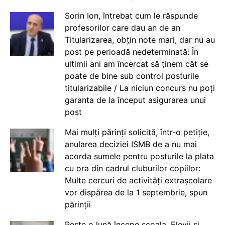
Sorin Ion, întrebat cum le răspunde
profesorilor care dau an de an
Titularizarea, obțin note mari, dar nu au
post pe perioadă nedeterminată: În
ultimii ani am încercat să ținem cât se
poate de bine sub control posturile
titularizabile / La niciun concurs nu poți
garanta de la început asigurarea unui
post
Mai mulți părinți solicită, într-o petiție,
anularea deciziei ISMB de a nu mai
acorda sumele pentru posturile la plata
cu ora din cadrul cluburilor copiilor:
Multe cercuri de activități extrașcolare
vor dispărea de la 1 septembrie, spun
părinții
Peste o lună începe școala. Elevii și