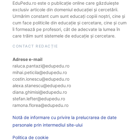
EduPedu.ro este o publicație online care găzduiește
exclusiv articole din domeniul educației și cercetării.
Urmărim constant cum sunt educați copiii noștri, cine și
cum face politicile din educație și cercetare, cine și cum
îi formează pe profesori, cât de adecvate la lumea în
care trăim sunt sistemele de educație și cercetare.
CONTACT REDACȚIE
Adrese e-mail
raluca.pantazi@edupedu.ro
mihai.peticila@edupedu.ro
costin.ionescu@edupedu.ro
alexa.stanescu@edupedu.ro
diana.ghimisi@edupedu.ro
stefan.lefter@edupedu.ro
ramona.florea@edupedu.ro
Notă de informare cu privire la prelucrarea de date
personale prin intermediul site-ului
Politica de cookie