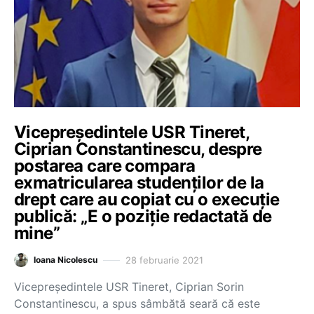
Vicepreședintele USR Tineret,
Ciprian Constantinescu, despre
postarea care compara
exmatricularea studenților de la
drept care au copiat cu o execuție
publică: „E o poziție redactată de
mine”
28 februarie 2021
Ioana Nicolescu
Vicepreședintele USR Tineret, Ciprian Sorin
Constantinescu, a spus sâmbătă seară că este