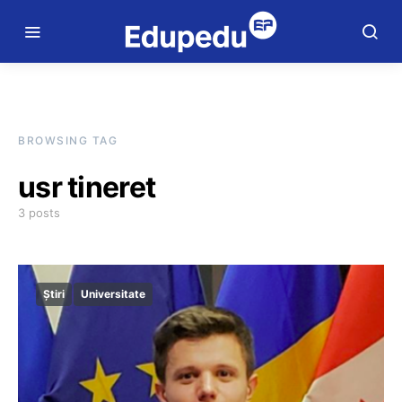
BROWSING TAG
usr tineret
3 posts
Știri
Universitate