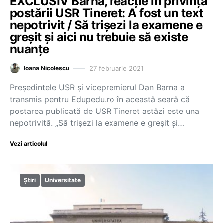
EXCLUSIV Barna, reacție în privința
postării USR Tineret: A fost un text
nepotrivit / Să trișezi la examene e
greșit și aici nu trebuie să existe
nuanțe
27 februarie 2021
Ioana Nicolescu
Președintele USR și vicepremierul Dan Barna a
transmis pentru Edupedu.ro în această seară că
postarea publicată de USR Tineret astăzi este una
nepotrivită. „Să trișezi la examene e greșit și…
Vezi articolul
Știri
Universitate