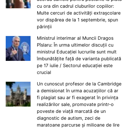
cu ora din cadrul cluburilor copiilor:
Multe cercuri de activități extrașcolare
vor dispărea de la 1 septembrie, spun
părinții
Ministrul interimar al Muncii Dragos
Pîslaru: În urma ultimelor discuții cu
ministrul Educației lucrurile sunt mult
îmbunătățite față de varianta publicată
pe 17 iulie / Sectorul educației este
crucial
Un cunoscut profesor de la Cambridge
a demisionat în urma acuzațiilor că ar
fi plagiat sau ar fi exagerat în privința
realizărilor sale, promovate printr-o
poveste de viață marcată de un
diagnostic de autism, zeci de
maratoane parcurse și milioane de lire