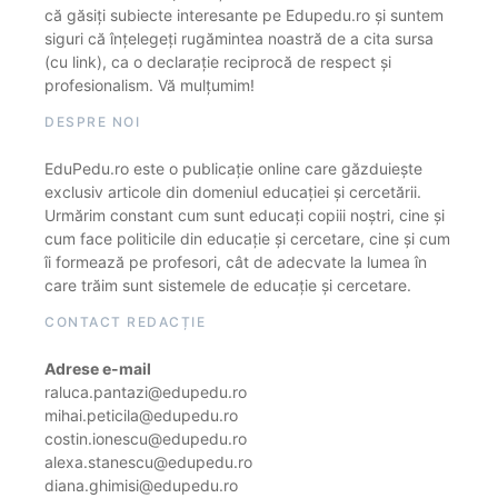
că găsiți subiecte interesante pe Edupedu.ro și suntem
siguri că înțelegeți rugămintea noastră de a cita sursa
(cu link), ca o declarație reciprocă de respect și
profesionalism. Vă mulțumim!
DESPRE NOI
EduPedu.ro este o publicație online care găzduiește
exclusiv articole din domeniul educației și cercetării.
Urmărim constant cum sunt educați copiii noștri, cine și
cum face politicile din educație și cercetare, cine și cum
îi formează pe profesori, cât de adecvate la lumea în
care trăim sunt sistemele de educație și cercetare.
CONTACT REDACȚIE
Adrese e-mail
raluca.pantazi@edupedu.ro
mihai.peticila@edupedu.ro
costin.ionescu@edupedu.ro
alexa.stanescu@edupedu.ro
diana.ghimisi@edupedu.ro