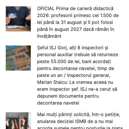
OFICIAL Prima de carieră didactică
2026: profesorii primesc cei 1.500 de
lei până la 31 august și îi pot folosi
până în august 2027 dacă rămân în
învățământ
Șeful ISJ Gorj, alți 8 inspectori și
personal auxiliar trebuie să returneze
peste 55.000 de lei, bani acordați
pentru decontarea navetei, timp de
peste un an / Inspectorul general,
Marian Staicu: La vremea aceea nu
eram inspector șef. ISJ ne-a cerut să
depunem documente pentru
decontarea navetei
Mai mulți părinți solicită, într-o petiție,
anularea deciziei ISMB de a nu mai
acorda sumele pentru posturile la plata