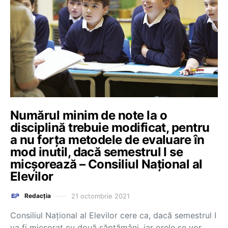
Numărul minim de note la o
disciplină trebuie modificat, pentru
a nu forța metodele de evaluare în
mod inutil, dacă semestrul I se
micșorează – Consiliul Național al
Elevilor
21 octombrie 2021
Redacția
Consiliul Național al Elevilor cere ca, dacă semestrul I
va fi micșorat cu două săptămâni, iar orele se vor