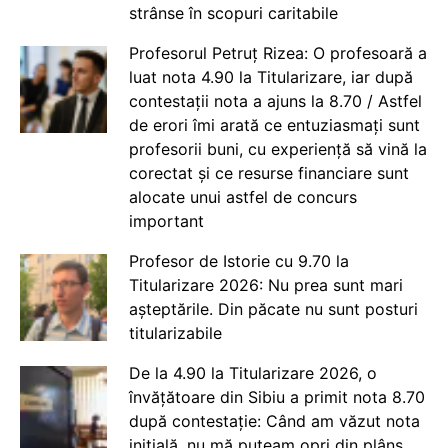
strânse în scopuri caritabile
Profesorul Petruț Rizea: O profesoară a
luat nota 4.90 la Titularizare, iar după
contestații nota a ajuns la 8.70 / Astfel
de erori îmi arată ce entuziasmați sunt
profesorii buni, cu experiență să vină la
corectat și ce resurse financiare sunt
alocate unui astfel de concurs
important
Profesor de Istorie cu 9.70 la
Titularizare 2026: Nu prea sunt mari
așteptările. Din păcate nu sunt posturi
titularizabile
De la 4.90 la Titularizare 2026, o
învățătoare din Sibiu a primit nota 8.70
după contestație: Când am văzut nota
inițială, nu mă puteam opri din plâns.