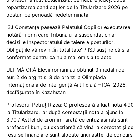
repartizarea candidaților de la Titularizare 2026 pe
posturi pe perioadă nedeterminată
ISJ Constanța pasează Palatului Copiilor executarea
hotărârii prin care Tribunalul a suspendat chiar
deciziile Inspectoratului de tăiere a posturilor:
Obligațiile vă revin „în totalitate” / ISJ susține că s-a
conformat pentru că nu a mai emis alte acte
ULTIMĂ ORĂ Elevii români au obținut 3 medalii de
aur, 2 de argint și 3 de bronz la Olimpiada
Internațională de Inteligență Artificială – IOAI 2026,
desfășurată în Kazahstan
Profesorul Petruț Rizea: O profesoară a luat nota 4.90
la Titularizare, iar după contestații nota a ajuns la
8.70 / Astfel de erori îmi arată ce entuziasmați sunt
profesorii buni, cu experiență să vină la corectat și ce
resurse financiare sunt alocate unui astfel de concurs