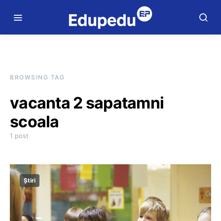
BROWSING TAG
vacanta 2 sapatamni
scoala
1 post
Știri