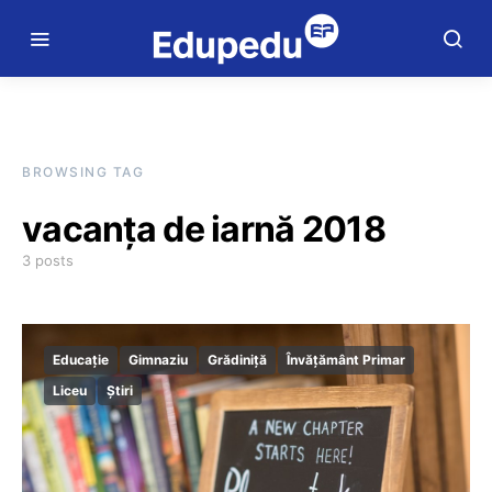
BROWSING TAG
vacanța de iarnă 2018
3 posts
Educație
Gimnaziu
Grădiniță
Învățământ Primar
Liceu
Știri