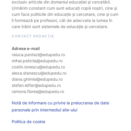
exclusiv articole din domeniul educației și cercetării.
Urmărim constant cum sunt educați copiii noștri, cine și
cum face politicile din educație și cercetare, cine și cum
îi formează pe profesori, cât de adecvate la lumea în
care trăim sunt sistemele de educație și cercetare.
CONTACT REDACȚIE
Adrese e-mail
raluca.pantazi@edupedu.ro
mihai.peticila@edupedu.ro
costin.ionescu@edupedu.ro
alexa.stanescu@edupedu.ro
diana.ghimisi@edupedu.ro
stefan.lefter@edupedu.ro
ramona.florea@edupedu.ro
Notă de informare cu privire la prelucrarea de date
personale prin intermediul site-ului
Politica de cookie