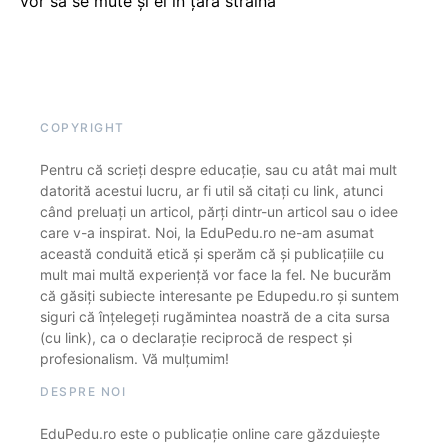
vor să se mute și ei în țara străină
COPYRIGHT
Pentru că scrieți despre educație, sau cu atât mai mult
datorită acestui lucru, ar fi util să citați cu link, atunci
când preluați un articol, părți dintr-un articol sau o idee
care v-a inspirat. Noi, la EduPedu.ro ne-am asumat
această conduită etică și sperăm că și publicațiile cu
mult mai multă experiență vor face la fel. Ne bucurăm
că găsiți subiecte interesante pe Edupedu.ro și suntem
siguri că înțelegeți rugămintea noastră de a cita sursa
(cu link), ca o declarație reciprocă de respect și
profesionalism. Vă mulțumim!
DESPRE NOI
EduPedu.ro este o publicație online care găzduiește