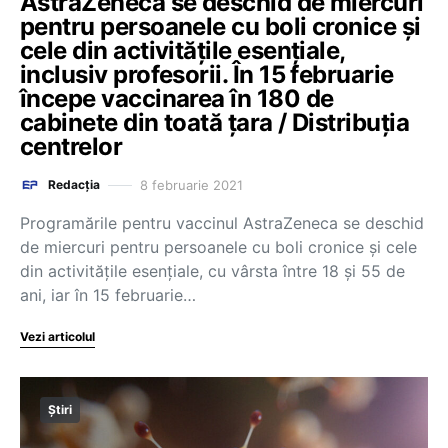
AstraZeneca se deschid de miercuri
pentru persoanele cu boli cronice și
cele din activitățile esențiale,
inclusiv profesorii. În 15 februarie
începe vaccinarea în 180 de
cabinete din toată țara / Distribuția
centrelor
8 februarie 2021
Redacția
Programările pentru vaccinul AstraZeneca se deschid
de miercuri pentru persoanele cu boli cronice și cele
din activitățile esențiale, cu vârsta între 18 și 55 de
ani, iar în 15 februarie…
Vezi articolul
Știri