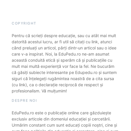
COPYRIGHT
Pentru că scrieți despre educație, sau cu atât mai mult
datorită acestui lucru, ar fi util să citați cu link, atunci
când preluați un articol, părți dintr-un articol sau o idee
care v-a inspirat. Noi, la EduPedu.ro ne-am asumat
această conduită etică și sperăm că și publicațiile cu
mult mai multă experiență vor face la fel. Ne bucurăm
că găsiți subiecte interesante pe Edupedu.ro și suntem
siguri că înțelegeți rugămintea noastră de a cita sursa
(cu link), ca o declarație reciprocă de respect și
profesionalism. Vă mulțumim!
DESPRE NOI
EduPedu.ro este o publicație online care găzduiește
exclusiv articole din domeniul educației și cercetării.
Urmărim constant cum sunt educați copiii noștri, cine și