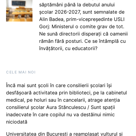
săptămâni până la debutul anului
școlar 2026-2027, sunt semnalate de
Alin Badea, prim-vicepreședinte USLI
Gorj: Ministerul o comite grav de tot.
Ne sună directorii disperați că oamenii
rămân fără posturi. Ce se întâmplă cu
învățătorii, cu educatorii?
CELE MAI NOI
Încă mai sunt școli în care consilierii școlari își
desfășoară activitatea prin biblioteci, pe la cabinetul
medical, pe holuri sau în cancelarii, atrage atenția
consilierul școlar Aura Stănculescu / Sunt spații
inadecvate în care copilul nu va destăinui nimic
niciodată
Universitatea din București a reamplasat vulturul și