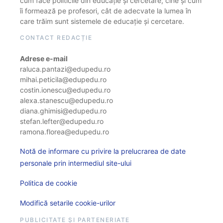
cum face politicile din educație și cercetare, cine și cum
îi formează pe profesori, cât de adecvate la lumea în
care trăim sunt sistemele de educație și cercetare.
CONTACT REDACȚIE
Adrese e-mail
raluca.pantazi@edupedu.ro
mihai.peticila@edupedu.ro
costin.ionescu@edupedu.ro
alexa.stanescu@edupedu.ro
diana.ghimisi@edupedu.ro
stefan.lefter@edupedu.ro
ramona.florea@edupedu.ro
Notă de informare cu privire la prelucrarea de date
personale prin intermediul site-ului
Politica de cookie
Modifică setarile cookie-urilor
PUBLICITATE ȘI PARTENERIATE