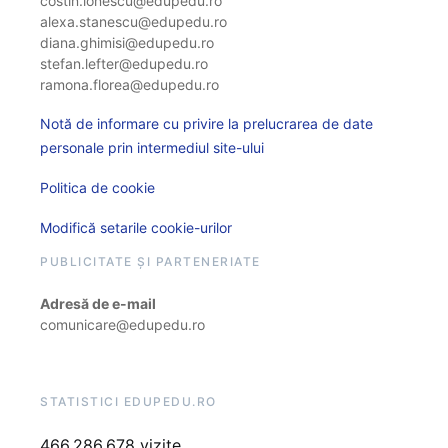
costin.ionescu@edupedu.ro
alexa.stanescu@edupedu.ro
diana.ghimisi@edupedu.ro
stefan.lefter@edupedu.ro
ramona.florea@edupedu.ro
Notă de informare cu privire la prelucrarea de date
personale prin intermediul site-ului
Politica de cookie
Modifică setarile cookie-urilor
PUBLICITATE ȘI PARTENERIATE
Adresă de e-mail
comunicare@edupedu.ro
STATISTICI EDUPEDU.RO
466.286.678 vizite