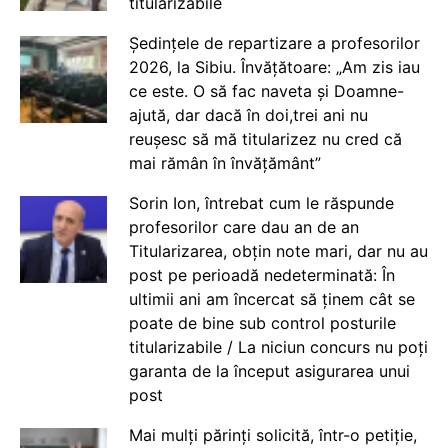
titularizabile
Ședințele de repartizare a profesorilor
2026, la Sibiu. Învățătoare: „Am zis iau
ce este. O să fac naveta și Doamne-
ajută, dar dacă în doi,trei ani nu
reușesc să mă titularizez nu cred că
mai rămân în învățământ”
Sorin Ion, întrebat cum le răspunde
profesorilor care dau an de an
Titularizarea, obțin note mari, dar nu au
post pe perioadă nedeterminată: În
ultimii ani am încercat să ținem cât se
poate de bine sub control posturile
titularizabile / La niciun concurs nu poți
garanta de la început asigurarea unui
post
Mai mulți părinți solicită, într-o petiție,