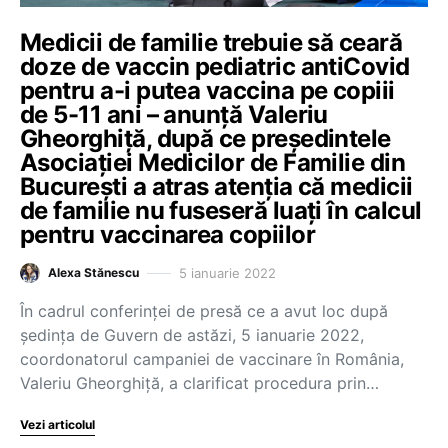
Medicii de familie trebuie să ceară
doze de vaccin pediatric antiCovid
pentru a-i putea vaccina pe copiii
de 5-11 ani – anunță Valeriu
Gheorghiță, după ce președintele
Asociației Medicilor de Familie din
București a atras atenția că medicii
de familie nu fuseseră luați în calcul
pentru vaccinarea copiilor
5 ianuarie 2022
Alexa Stănescu
În cadrul conferinței de presă ce a avut loc după
ședința de Guvern de astăzi, 5 ianuarie 2022,
coordonatorul campaniei de vaccinare în România,
Valeriu Gheorghiță, a clarificat procedura prin…
Vezi articolul