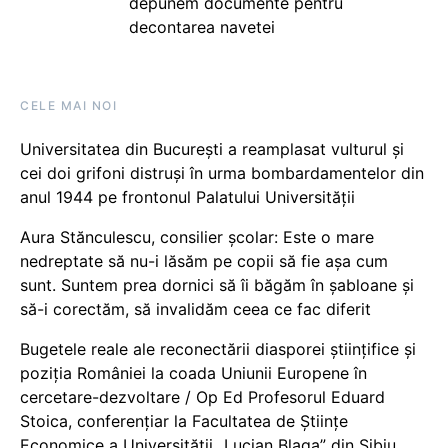
depunem documente pentru
decontarea navetei
CELE MAI NOI
Universitatea din București a reamplasat vulturul și
cei doi grifoni distruși în urma bombardamentelor din
anul 1944 pe frontonul Palatului Universității
Aura Stănculescu, consilier școlar: Este o mare
nedreptate să nu-i lăsăm pe copii să fie așa cum
sunt. Suntem prea dornici să îi băgăm în șabloane și
să-i corectăm, să invalidăm ceea ce fac diferit
Bugetele reale ale reconectării diasporei științifice și
poziția României la coada Uniunii Europene în
cercetare-dezvoltare / Op Ed Profesorul Eduard
Stoica, conferențiar la Facultatea de Științe
Economice a Universității „Lucian Blaga” din Sibiu