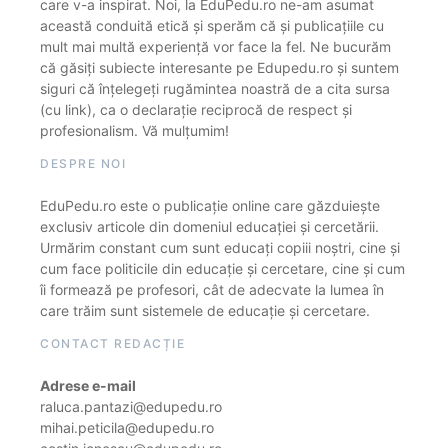
care v-a inspirat. Noi, la EduPedu.ro ne-am asumat
această conduită etică și sperăm că și publicațiile cu
mult mai multă experiență vor face la fel. Ne bucurăm
că găsiți subiecte interesante pe Edupedu.ro și suntem
siguri că înțelegeți rugămintea noastră de a cita sursa
(cu link), ca o declarație reciprocă de respect și
profesionalism. Vă mulțumim!
DESPRE NOI
EduPedu.ro este o publicație online care găzduiește
exclusiv articole din domeniul educației și cercetării.
Urmărim constant cum sunt educați copiii noștri, cine și
cum face politicile din educație și cercetare, cine și cum
îi formează pe profesori, cât de adecvate la lumea în
care trăim sunt sistemele de educație și cercetare.
CONTACT REDACȚIE
Adrese e-mail
raluca.pantazi@edupedu.ro
mihai.peticila@edupedu.ro