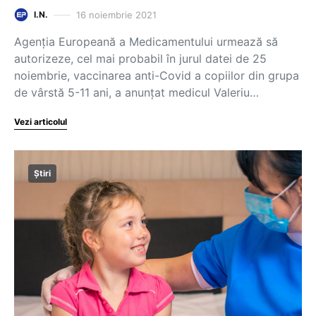
16 noiembrie 2021
I.N.
Agenția Europeană a Medicamentului urmează să
autorizeze, cel mai probabil în jurul datei de 25
noiembrie, vaccinarea anti-Covid a copiilor din grupa
de vârstă 5-11 ani, a anunțat medicul Valeriu…
Vezi articolul
Știri