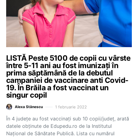
LISTĂ Peste 5100 de copii cu vârste
între 5-11 ani au fost imunizați în
prima săptămână de la debutul
campaniei de vaccinare anti Covid-
19. În Brăila a fost vaccinat un
singur copil
1 februarie 2022
Alexa Stănescu
În 4 județe au fost vaccinați sub 10 copii/județ, arată
datele obținute de Edupedu.ro de la Institutul
Național de Sănătate Publică. Lista cu numărul