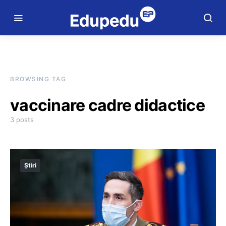
BROWSING TAG
vaccinare cadre didactice
3 posts
Știri