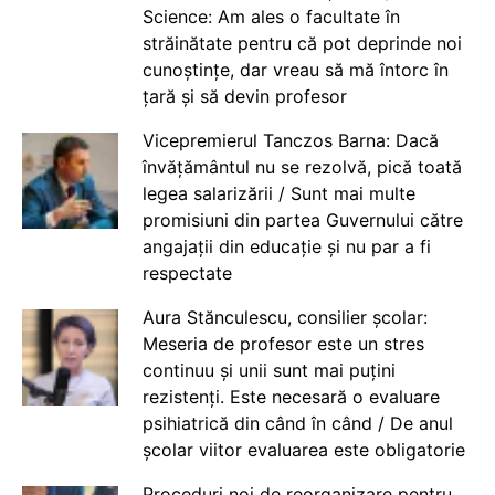
Science: Am ales o facultate în
străinătate pentru că pot deprinde noi
cunoștințe, dar vreau să mă întorc în
țară și să devin profesor
Vicepremierul Tanczos Barna: Dacă
învățământul nu se rezolvă, pică toată
legea salarizării / Sunt mai multe
promisiuni din partea Guvernului către
angajații din educație și nu par a fi
respectate
Aura Stănculescu, consilier școlar:
Meseria de profesor este un stres
continuu și unii sunt mai puțini
rezistenți. Este necesară o evaluare
psihiatrică din când în când / De anul
școlar viitor evaluarea este obligatorie
Proceduri noi de reorganizare pentru