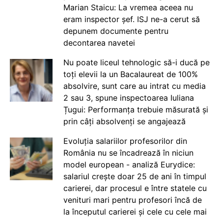
Marian Staicu: La vremea aceea nu
eram inspector șef. ISJ ne-a cerut să
depunem documente pentru
decontarea navetei
Nu poate liceul tehnologic să-i ducă pe
toți elevii la un Bacalaureat de 100%
absolvire, sunt care au intrat cu media
2 sau 3, spune inspectoarea Iuliana
Țugui: Performanța trebuie măsurată și
prin câți absolvenți se angajează
Evoluția salariilor profesorilor din
România nu se încadrează în niciun
model european - analiză Eurydice:
salariul crește doar 25 de ani în timpul
carierei, dar procesul e între statele cu
venituri mari pentru profesori încă de
la începutul carierei și cele cu cele mai