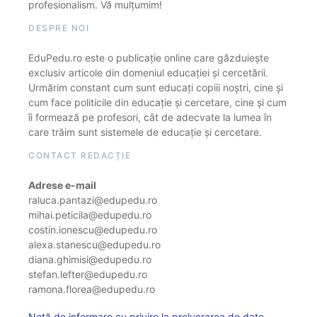
profesionalism. Vă mulțumim!
DESPRE NOI
EduPedu.ro este o publicație online care găzduiește
exclusiv articole din domeniul educației și cercetării.
Urmărim constant cum sunt educați copiii noștri, cine și
cum face politicile din educație și cercetare, cine și cum
îi formează pe profesori, cât de adecvate la lumea în
care trăim sunt sistemele de educație și cercetare.
CONTACT REDACȚIE
Adrese e-mail
raluca.pantazi@edupedu.ro
mihai.peticila@edupedu.ro
costin.ionescu@edupedu.ro
alexa.stanescu@edupedu.ro
diana.ghimisi@edupedu.ro
stefan.lefter@edupedu.ro
ramona.florea@edupedu.ro
Notă de informare cu privire la prelucrarea de date