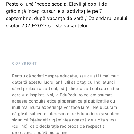
Peste o lună începe școala. Elevii și copiii de
grădiniță încep cursurile și activitățile pe 7
septembrie, după vacanța de vară / Calendarul anului
școlar 2026-2027 și lista vacanțelor
COPYRIGHT
Pentru că scrieți despre educație, sau cu atât mai mult
datorită acestui lucru, ar fi util să citați cu link, atunci
când preluați un articol, părți dintr-un articol sau o idee
care v-a inspirat. Noi, la EduPedu.ro ne-am asumat
această conduită etică și sperăm că și publicațiile cu
mult mai multă experiență vor face la fel. Ne bucurăm
că găsiți subiecte interesante pe Edupedu.ro și suntem
siguri că înțelegeți rugămintea noastră de a cita sursa
(cu link), ca o declarație reciprocă de respect și
profesionalism. Vă mulțumim!