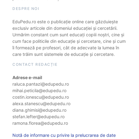
DESPRE NOI
EduPedu.ro este o publicație online care găzduiește
exclusiv articole din domeniul educației și cercetării.
Urmărim constant cum sunt educați copiii noștri, cine și
cum face politicile din educație și cercetare, cine și cum
îi formează pe profesori, cât de adecvate la lumea în
care trăim sunt sistemele de educație și cercetare.
CONTACT REDACȚIE
Adrese e-mail
raluca.pantazi@edupedu.ro
mihai.peticila@edupedu.ro
costin.ionescu@edupedu.ro
alexa.stanescu@edupedu.ro
diana.ghimisi@edupedu.ro
stefan.lefter@edupedu.ro
ramona.florea@edupedu.ro
Notă de informare cu privire la prelucrarea de date