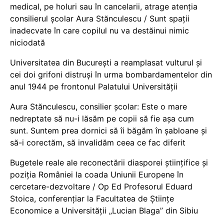
medical, pe holuri sau în cancelarii, atrage atenția
consilierul școlar Aura Stănculescu / Sunt spații
inadecvate în care copilul nu va destăinui nimic
niciodată
Universitatea din București a reamplasat vulturul și
cei doi grifoni distruși în urma bombardamentelor din
anul 1944 pe frontonul Palatului Universității
Aura Stănculescu, consilier școlar: Este o mare
nedreptate să nu-i lăsăm pe copii să fie așa cum
sunt. Suntem prea dornici să îi băgăm în șabloane și
să-i corectăm, să invalidăm ceea ce fac diferit
Bugetele reale ale reconectării diasporei științifice și
poziția României la coada Uniunii Europene în
cercetare-dezvoltare / Op Ed Profesorul Eduard
Stoica, conferențiar la Facultatea de Științe
Economice a Universității „Lucian Blaga” din Sibiu