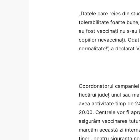
„Datele care reies din stud
tolerabilitate foarte bune,
au fost vaccinaţi nu s-au 
copiilor nevaccinaţi. Oda
normalitate!”, a declarat
Coordonatorul campaniei n
fiecărui județ unul sau ma
avea activitate timp de 2
20.00. Centrele vor fi apr
asigurăm vaccinarea tutur
marcăm această zi internaț
tineri, pentru siguranța n