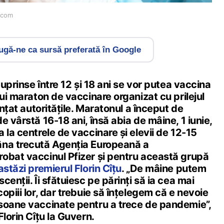
.com
gă-ne ca sursă preferată în Google
cuprinse între 12 și 18 ani se vor putea vaccina
nui maraton de vaccinare organizat cu prilejul
unțat autoritățile. Maratonul a început de
e vârstă 16-18 ani, însă abia de mâine, 1 iunie,
 la centrele de vaccinare și elevii de 12-15
âna trecută Agenția Europeană a
obat vaccinul Pfizer și pentru această grupă
astăzi premierul Florin Cîțu
. „De mâine putem
enții. Îi sfătuiesc pe părinți să ia cea mai
opiii lor, dar trebuie să înțelegem că e nevoie
soane vaccinate pentru a trece de pandemie”,
Florin Cîțu la Guvern.