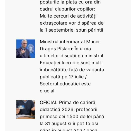
posturile la plata cu ora din
cadrul cluburilor copiilor:
Multe cercuri de activități
extrașcolare vor dispărea de
la 1 septembrie, spun părinții
Ministrul interimar al Muncii
Dragos Pîslaru: În urma
ultimelor discuții cu ministrul
Educației lucrurile sunt mult
îmbunătățite față de varianta
publicată pe 17 iulie /
Sectorul educației este
crucial
OFICIAL Prima de carieră
didactică 2026: profesorii
primesc cei 1.500 de lei până
la 31 august și îi pot folosi
până în august 2027 dacă