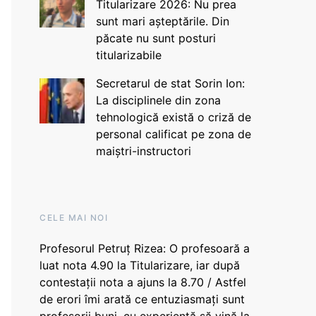
Titularizare 2026: Nu prea
sunt mari așteptările. Din
păcate nu sunt posturi
titularizabile
Secretarul de stat Sorin Ion:
La disciplinele din zona
tehnologică există o criză de
personal calificat pe zona de
maiștri-instructori
CELE MAI NOI
Profesorul Petruț Rizea: O profesoară a
luat nota 4.90 la Titularizare, iar după
contestații nota a ajuns la 8.70 / Astfel
de erori îmi arată ce entuziasmați sunt