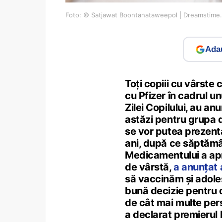
Foto: © Satjawat Boontanataweepol | Dreamstime
Adau
Toți copiii cu vârste 
cu Pfizer în cadrul u
Zilei Copilului, au an
astăzi pentru grupa d
se vor putea prezenta
ani, după ce săptăm
Medicamentului a apr
de vârstă,
a anunțat 
să vaccinăm și adolesc
bună decizie pentru c
de cât mai multe per
a declarat premierul 