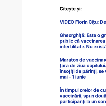
Citește și:
VIDEO Florin Cîțu: D
Gheorghiță: Este o g
public că vaccinarea
infertilitate. Nu exi
Maraton de vaccinare
țara de ziua copilului.
însoțiți de părinți, s
mai – 1 iunie
În timpul orelor de c
vaccinării, spun două 
participanți la un sond