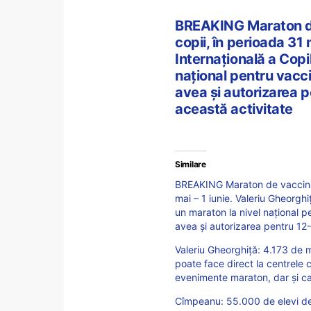
BREAKING Maraton de
copii, în perioada 31 
Internațională a Copi
național pentru vacc
avea și autorizarea p
această activitate
Similare
BREAKING Maraton de vaccinar
mai – 1 iunie. Valeriu Gheorgh
un maraton la nivel național 
avea și autorizarea pentru 12-
Valeriu Gheorghiță: 4.173 de 
poate face direct la centrele c
evenimente maraton, dar și ca
Cîmpeanu: 55.000 de elevi de