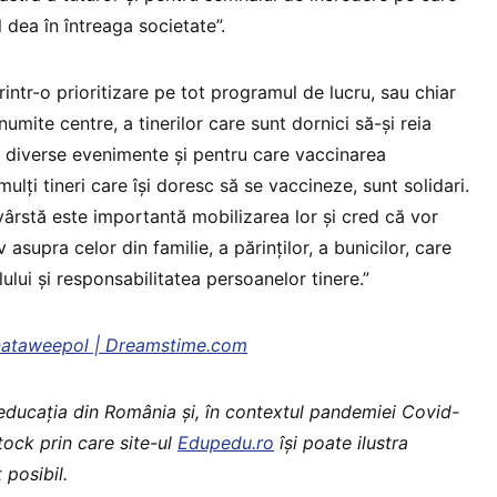
l dea în întreaga societate”.
tr-o prioritizare pe tot programul de lucru, sau chiar
umite centre, a tinerilor care sunt dornici să-și reia
 la diverse evenimente și pentru care vaccinarea
mulți tineri care își doresc să se vaccineze, sunt solidari.
ârstă este importantă mobilizarea lor și cred că vor
 asupra celor din familie, a părinților, a bunicilor, care
lui și responsabilitatea persoanelor tinere.”
nataweepol | Dreamstime.com
 educaţia din România şi, în contextul pandemiei Covid-
stock prin care site-ul
Edupedu.ro
îşi poate ilustra
 posibil.