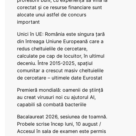
profesorii buni, cu experiență să vină la
corectat și ce resurse financiare sunt
alocate unui astfel de concurs
important
Unici în UE: România este singura țară
din întreaga Uniune Europeană care a
redus cheltuielile de cercetare,
calculate pe cap de locuitor, în ultimul
deceniu. Între 2015-2025, spațiul
comunitar a crescut masiv cheltuielile
de cercetare – ultimele date Eurostat
Premieră mondială: oamenii de știință
au creat virusuri noi cu ajutorul AI,
capabili să combată bacteriile
Bacalaureat 2026, sesiunea de toamnă.
Probele scrise încep luni, 10 august /
Accesul în sala de examen este permis