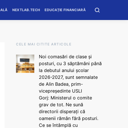
OALĂ
NEXTLAB.TECH
EDUCAȚIE FINANCIARĂ
CELE MAI CITITE ARTICOLE
Noi comasări de clase și
posturi, cu 3 săptămâni până
la debutul anului școlar
2026-2027, sunt semnalate
de Alin Badea, prim-
vicepreședinte USLI
Gorj: Ministerul o comite
grav de tot. Ne sună
directorii disperați că
oamenii rămân fără posturi.
Ce se întâmplă cu