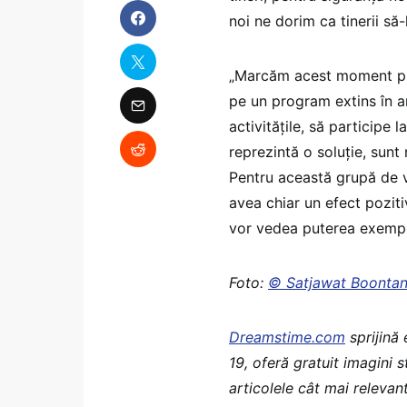
noi ne dorim ca tinerii să-
„Marcăm acest moment prin
pe un program extins în an
activitățile, să participe
reprezintă o soluție, sunt 
Pentru această grupă de v
avea chiar un efect pozitiv
vor vedea puterea exemplu
Foto:
© Satjawat Boonta
Dreamstime.com
sprijină
19, oferă gratuit imagini 
articolele cât mai relevant