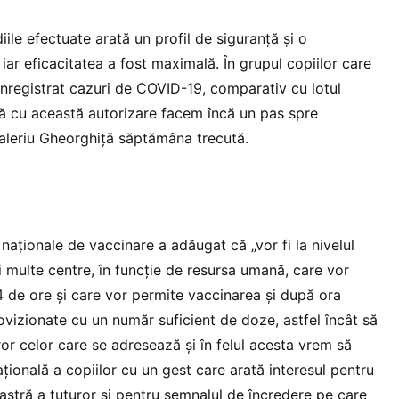
iile efectuate arată un profil de siguranţă şi o
 iar eficacitatea a fost maximală. În grupul copiilor care
înregistrat cazuri de COVID-19, comparativ cu lotul
tă cu această autorizare facem încă un pas spre
 Valeriu Gheorghiţă săptămâna trecută.
aționale de vaccinare a adăugat că „vor fi la nivelul
i multe centre, în funcție de resursa umană, care vor
4 de ore și care vor permite vaccinarea și după ora
ovizionate cu un număr suficient de doze, astfel încât să
or celor care se adresează și în felul acesta vrem să
ională a copiilor cu un gest care arată interesul pentru
oastră a tuturor și pentru semnalul de încredere pe care