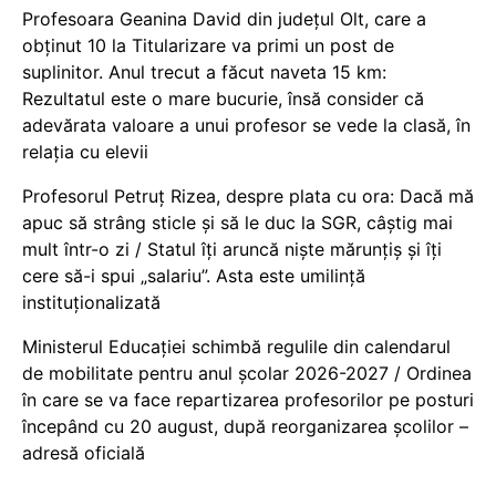
Profesoara Geanina David din județul Olt, care a
obținut 10 la Titularizare va primi un post de
suplinitor. Anul trecut a făcut naveta 15 km:
Rezultatul este o mare bucurie, însă consider că
adevărata valoare a unui profesor se vede la clasă, în
relația cu elevii
Profesorul Petruț Rizea, despre plata cu ora: Dacă mă
apuc să strâng sticle și să le duc la SGR, câștig mai
mult într-o zi / Statul îți aruncă niște mărunțiș și îți
cere să-i spui „salariu”. Asta este umilință
instituționalizată
Ministerul Educației schimbă regulile din calendarul
de mobilitate pentru anul școlar 2026-2027 / Ordinea
în care se va face repartizarea profesorilor pe posturi
începând cu 20 august, după reorganizarea școlilor –
adresă oficială