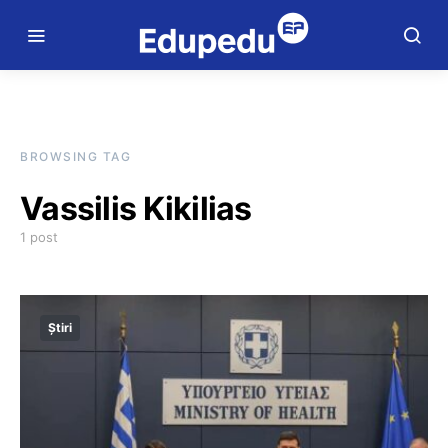
BROWSING TAG
Vassilis Kikilias
1 post
Știri