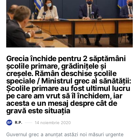
Grecia închide pentru 2 săptămâni
școlile primare, grădinițele și
creșele. Rămân deschise școlile
speciale / Ministrul grec al sănătății:
Școlile primare au fost ultimul lucru
pe care am vrut să îl închidem, iar
acesta e un mesaj despre cât de
gravă este situația
14 noiembrie 2020
R.P.
Guvernul grec a anunțat astăzi noi măsuri urgente