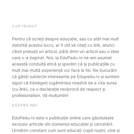
COPYRIGHT
Pentru că scrieți despre educație, sau cu atât mai mult
datorită acestui lucru, ar fi util să citați cu link, atunci
când preluați un articol, părți dintr-un articol sau o idee
care v-a inspirat. Noi, la EduPedu.ro ne-am asumat
această conduită etică și sperăm că și publicațiile cu
mult mai multă experiență vor face la fel. Ne bucurăm
că găsiți subiecte interesante pe Edupedu.ro și suntem
siguri că înțelegeți rugămintea noastră de a cita sursa
(cu link), ca o declarație reciprocă de respect și
profesionalism. Vă mulțumim!
DESPRE NOI
EduPedu.ro este o publicație online care găzduiește
exclusiv articole din domeniul educației și cercetării.
Urmărim constant cum sunt educați copiii noștri, cine și