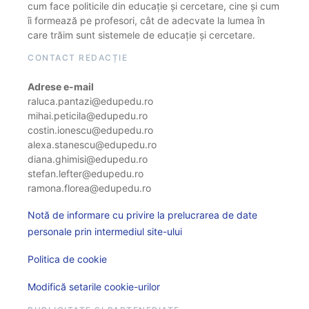
cum face politicile din educație și cercetare, cine și cum
îi formează pe profesori, cât de adecvate la lumea în
care trăim sunt sistemele de educație și cercetare.
CONTACT REDACȚIE
Adrese e-mail
raluca.pantazi@edupedu.ro
mihai.peticila@edupedu.ro
costin.ionescu@edupedu.ro
alexa.stanescu@edupedu.ro
diana.ghimisi@edupedu.ro
stefan.lefter@edupedu.ro
ramona.florea@edupedu.ro
Notă de informare cu privire la prelucrarea de date
personale prin intermediul site-ului
Politica de cookie
Modifică setarile cookie-urilor