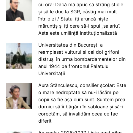
cu ora: Dacă mă apuc să strâng sticle
și să le duc la SGR, câștig mai mult
într-o zi / Statul îți aruncă niște
mărunțiș și îți cere să-i spui „salariu”.
Asta este umilință instituționalizată
Universitatea din București a
reamplasat vulturul și cei doi grifoni
distruși în urma bombardamentelor din
anul 1944 pe frontonul Palatului
Universității
Aura Stănculescu, consilier școlar: Este
o mare nedreptate să nu-i lăsăm pe
copii să fie așa cum sunt. Suntem prea
dornici să îi băgăm în șabloane și să-i
corectăm, să invalidăm ceea ce fac
diferit
An școlar 2026-2027. Lista posturilor