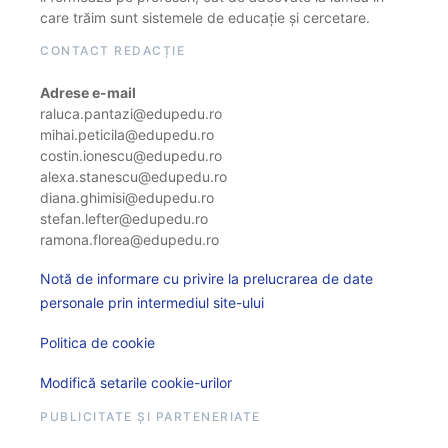
care trăim sunt sistemele de educație și cercetare.
CONTACT REDACȚIE
Adrese e-mail
raluca.pantazi@edupedu.ro
mihai.peticila@edupedu.ro
costin.ionescu@edupedu.ro
alexa.stanescu@edupedu.ro
diana.ghimisi@edupedu.ro
stefan.lefter@edupedu.ro
ramona.florea@edupedu.ro
Notă de informare cu privire la prelucrarea de date
personale prin intermediul site-ului
Politica de cookie
Modifică setarile cookie-urilor
PUBLICITATE ȘI PARTENERIATE