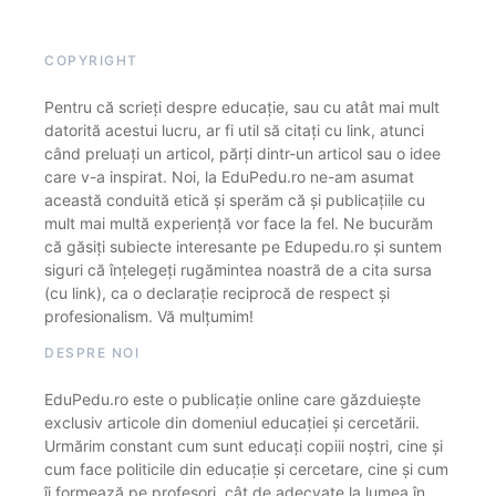
COPYRIGHT
Pentru că scrieți despre educație, sau cu atât mai mult
datorită acestui lucru, ar fi util să citați cu link, atunci
când preluați un articol, părți dintr-un articol sau o idee
care v-a inspirat. Noi, la EduPedu.ro ne-am asumat
această conduită etică și sperăm că și publicațiile cu
mult mai multă experiență vor face la fel. Ne bucurăm
că găsiți subiecte interesante pe Edupedu.ro și suntem
siguri că înțelegeți rugămintea noastră de a cita sursa
(cu link), ca o declarație reciprocă de respect și
profesionalism. Vă mulțumim!
DESPRE NOI
EduPedu.ro este o publicație online care găzduiește
exclusiv articole din domeniul educației și cercetării.
Urmărim constant cum sunt educați copiii noștri, cine și
cum face politicile din educație și cercetare, cine și cum
îi formează pe profesori, cât de adecvate la lumea în