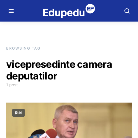
BROWSING TAG
vicepresedinte camera
deputatilor
1 post
Știri