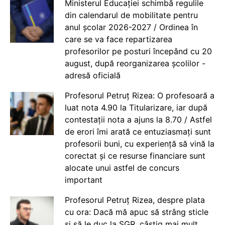
Ministerul Educației schimbă regulile
din calendarul de mobilitate pentru
anul școlar 2026-2027 / Ordinea în
care se va face repartizarea
profesorilor pe posturi începând cu 20
august, după reorganizarea școlilor -
adresă oficială
Profesorul Petruț Rizea: O profesoară a
luat nota 4.90 la Titularizare, iar după
contestații nota a ajuns la 8.70 / Astfel
de erori îmi arată ce entuziasmați sunt
profesorii buni, cu experiență să vină la
corectat și ce resurse financiare sunt
alocate unui astfel de concurs
important
Profesorul Petruț Rizea, despre plata
cu ora: Dacă mă apuc să strâng sticle
și să le duc la SGR, câștig mai mult