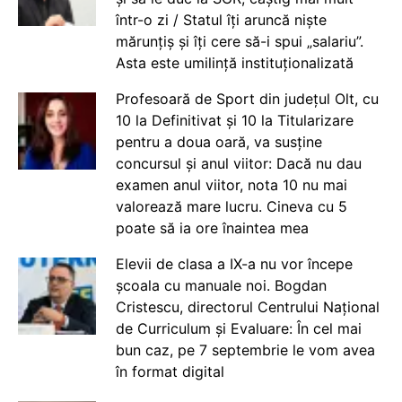
într-o zi / Statul îți aruncă niște
mărunțiș și îți cere să-i spui „salariu”.
Asta este umilință instituționalizată
Profesoară de Sport din județul Olt, cu
10 la Definitivat și 10 la Titularizare
pentru a doua oară, va susține
concursul și anul viitor: Dacă nu dau
examen anul viitor, nota 10 nu mai
valorează mare lucru. Cineva cu 5
poate să ia ore înaintea mea
Elevii de clasa a IX-a nu vor începe
școala cu manuale noi. Bogdan
Cristescu, directorul Centrului Național
de Curriculum și Evaluare: În cel mai
bun caz, pe 7 septembrie le vom avea
în format digital