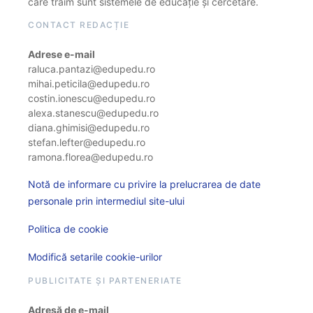
care trăim sunt sistemele de educație și cercetare.
CONTACT REDACȚIE
Adrese e-mail
raluca.pantazi@edupedu.ro
mihai.peticila@edupedu.ro
costin.ionescu@edupedu.ro
alexa.stanescu@edupedu.ro
diana.ghimisi@edupedu.ro
stefan.lefter@edupedu.ro
ramona.florea@edupedu.ro
Notă de informare cu privire la prelucrarea de date
personale prin intermediul site-ului
Politica de cookie
Modifică setarile cookie-urilor
PUBLICITATE ȘI PARTENERIATE
Adresă de e-mail