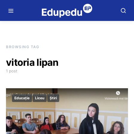
BROWSING TAG
vitoria lipan
1 post
Educație
Liceu
Știri