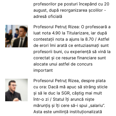
profesorilor pe posturi începând cu 20
august, după reorganizarea școlilor -
adresă oficială
Profesorul Petruț Rizea: O profesoară a
luat nota 4.90 la Titularizare, iar după
contestații nota a ajuns la 8.70 / Astfel
de erori îmi arată ce entuziasmați sunt
profesorii buni, cu experiență să vină la
corectat și ce resurse financiare sunt
alocate unui astfel de concurs
important
Profesorul Petruț Rizea, despre plata
cu ora: Dacă mă apuc să strâng sticle
și să le duc la SGR, câștig mai mult
într-o zi / Statul îți aruncă niște
mărunțiș și îți cere să-i spui „salariu”.
Asta este umilință instituționalizată