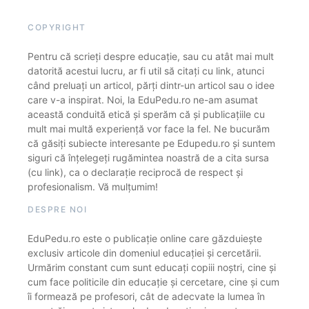
COPYRIGHT
Pentru că scrieți despre educație, sau cu atât mai mult
datorită acestui lucru, ar fi util să citați cu link, atunci
când preluați un articol, părți dintr-un articol sau o idee
care v-a inspirat. Noi, la EduPedu.ro ne-am asumat
această conduită etică și sperăm că și publicațiile cu
mult mai multă experiență vor face la fel. Ne bucurăm
că găsiți subiecte interesante pe Edupedu.ro și suntem
siguri că înțelegeți rugămintea noastră de a cita sursa
(cu link), ca o declarație reciprocă de respect și
profesionalism. Vă mulțumim!
DESPRE NOI
EduPedu.ro este o publicație online care găzduiește
exclusiv articole din domeniul educației și cercetării.
Urmărim constant cum sunt educați copiii noștri, cine și
cum face politicile din educație și cercetare, cine și cum
îi formează pe profesori, cât de adecvate la lumea în