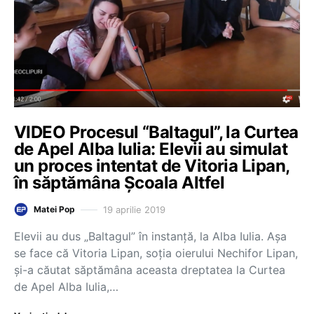
VIDEO Procesul “Baltagul”, la Curtea
de Apel Alba Iulia: Elevii au simulat
un proces intentat de Vitoria Lipan,
în săptămâna Școala Altfel
19 aprilie 2019
Matei Pop
Elevii au dus „Baltagul” în instanță, la Alba Iulia. Așa
se face că Vitoria Lipan, soția oierului Nechifor Lipan,
și-a căutat săptămâna aceasta dreptatea la Curtea
de Apel Alba Iulia,…