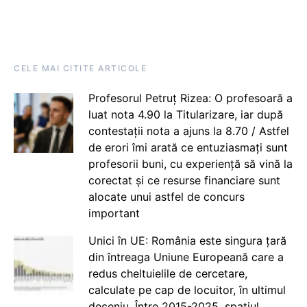
CELE MAI CITITE ARTICOLE
Profesorul Petruț Rizea: O profesoară a
luat nota 4.90 la Titularizare, iar după
contestații nota a ajuns la 8.70 / Astfel
de erori îmi arată ce entuziasmați sunt
profesorii buni, cu experiență să vină la
corectat și ce resurse financiare sunt
alocate unui astfel de concurs
important
Unici în UE: România este singura țară
din întreaga Uniune Europeană care a
redus cheltuielile de cercetare,
calculate pe cap de locuitor, în ultimul
deceniu. Între 2015-2025, spațiul