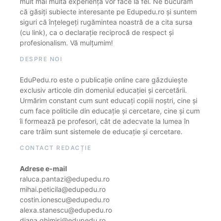
mult mai multă experiență vor face la fel. Ne bucurăm
că găsiți subiecte interesante pe Edupedu.ro și suntem
siguri că înțelegeți rugămintea noastră de a cita sursa
(cu link), ca o declarație reciprocă de respect și
profesionalism. Vă mulțumim!
DESPRE NOI
EduPedu.ro este o publicație online care găzduiește
exclusiv articole din domeniul educației și cercetării.
Urmărim constant cum sunt educați copiii noștri, cine și
cum face politicile din educație și cercetare, cine și cum
îi formează pe profesori, cât de adecvate la lumea în
care trăim sunt sistemele de educație și cercetare.
CONTACT REDACȚIE
Adrese e-mail
raluca.pantazi@edupedu.ro
mihai.peticila@edupedu.ro
costin.ionescu@edupedu.ro
alexa.stanescu@edupedu.ro
diana.ghimisi@edupedu.ro