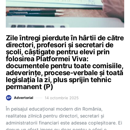
Zile întregi pierdute în hârtii de către
directori, profesori și secretari de
școli, câștigate pentru elevi prin
folosirea Platformei Viva:
documentele pentru toate comisiile,
adeverințe, procese-verbale și toată
legislația la zi, plus sprijin tehnic
permanent (P)
14 octombrie 2025
Advertorial
În peisajul educațional modern din România,
realitatea zilnică pentru directori, secretari și
administratorii financiari este adesea copleșitoare. Ei
depun un efort imens nu doar pentru a oferi o