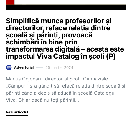
Simplifică munca profesorilor și
directorilor, reface relația dintre
școală și părinți, provoacă
schimbări în bine prin
transformarea digitală – acesta este
impactul Viva Catalog în școli (P)
25 martie 2024
Advertorial
Marius Cojocaru, director al Școlii Gimnaziale
„Câmpuri” s-a gândit să refacă relația dintre școală și
părinți când a decis să aducă în școală Catalogul
Viva. Chiar dacă nu toți părinții…
Vezi articolul