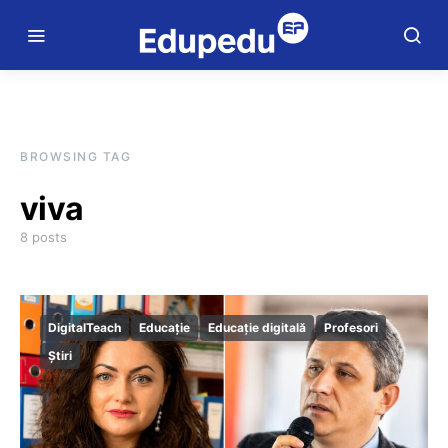
BROWSING TAG
viva
8 posts
DigitalTeach
Educație
Educație digitală
Profesori
Știri