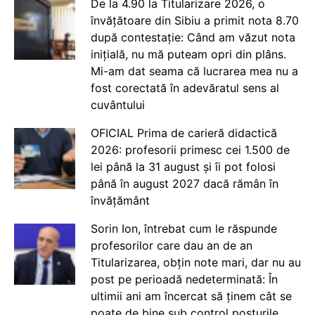
De la 4.90 la Titularizare 2026, o
învățătoare din Sibiu a primit nota 8.70
după contestație: Când am văzut nota
inițială, nu mă puteam opri din plâns.
Mi-am dat seama că lucrarea mea nu a
fost corectată în adevăratul sens al
cuvântului
OFICIAL Prima de carieră didactică
2026: profesorii primesc cei 1.500 de
lei până la 31 august și îi pot folosi
până în august 2027 dacă rămân în
învățământ
Sorin Ion, întrebat cum le răspunde
profesorilor care dau an de an
Titularizarea, obțin note mari, dar nu au
post pe perioadă nedeterminată: În
ultimii ani am încercat să ținem cât se
poate de bine sub control posturile