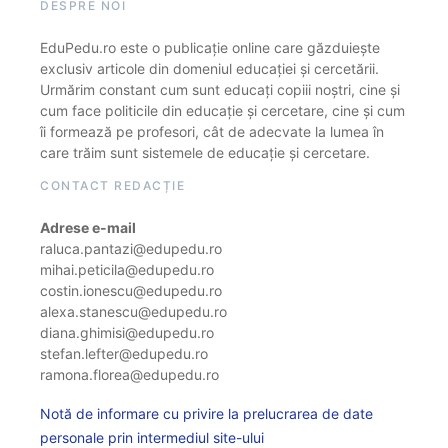
DESPRE NOI
EduPedu.ro este o publicație online care găzduiește
exclusiv articole din domeniul educației și cercetării.
Urmărim constant cum sunt educați copiii noștri, cine și
cum face politicile din educație și cercetare, cine și cum
îi formează pe profesori, cât de adecvate la lumea în
care trăim sunt sistemele de educație și cercetare.
CONTACT REDACȚIE
Adrese e-mail
raluca.pantazi@edupedu.ro
mihai.peticila@edupedu.ro
costin.ionescu@edupedu.ro
alexa.stanescu@edupedu.ro
diana.ghimisi@edupedu.ro
stefan.lefter@edupedu.ro
ramona.florea@edupedu.ro
Notă de informare cu privire la prelucrarea de date
personale prin intermediul site-ului