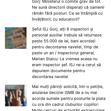
Gorj: Ministerul o comite grav de tot.
Ne sună directorii disperați că oamenii
rămân fără posturi. Ce se întâmplă cu
învățătorii, cu educatorii?
Șeful ISJ Gorj, alți 8 inspectori și
personal auxiliar trebuie să returneze
peste 55.000 de lei, bani acordați
pentru decontarea navetei, timp de
peste un an / Inspectorul general,
Marian Staicu: La vremea aceea nu
eram inspector șef. ISJ ne-a cerut să
depunem documente pentru
decontarea navetei
Mai mulți părinți solicită, într-o petiție,
anularea deciziei ISMB de a nu mai
acorda sumele pentru posturile la plata
cu ora din cadrul cluburilor copiilor:
Multe cercuri de activități extrașcolare