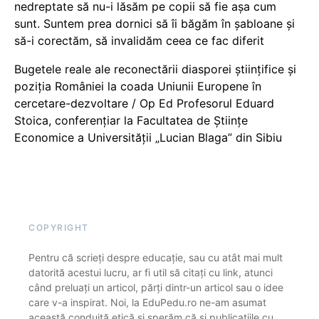
nedreptate să nu-i lăsăm pe copii să fie așa cum
sunt. Suntem prea dornici să îi băgăm în șabloane și
să-i corectăm, să invalidăm ceea ce fac diferit
Bugetele reale ale reconectării diasporei științifice și
poziția României la coada Uniunii Europene în
cercetare-dezvoltare / Op Ed Profesorul Eduard
Stoica, conferențiar la Facultatea de Științe
Economice a Universității „Lucian Blaga” din Sibiu
COPYRIGHT
Pentru că scrieți despre educație, sau cu atât mai mult
datorită acestui lucru, ar fi util să citați cu link, atunci
când preluați un articol, părți dintr-un articol sau o idee
care v-a inspirat. Noi, la EduPedu.ro ne-am asumat
această conduită etică și sperăm că și publicațiile cu