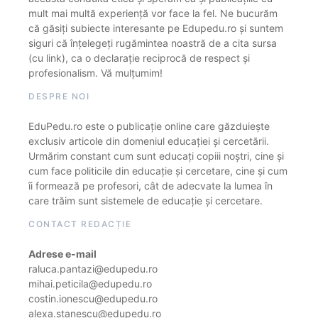
mult mai multă experiență vor face la fel. Ne bucurăm
că găsiți subiecte interesante pe Edupedu.ro și suntem
siguri că înțelegeți rugămintea noastră de a cita sursa
(cu link), ca o declarație reciprocă de respect și
profesionalism. Vă mulțumim!
DESPRE NOI
EduPedu.ro este o publicație online care găzduiește
exclusiv articole din domeniul educației și cercetării.
Urmărim constant cum sunt educați copiii noștri, cine și
cum face politicile din educație și cercetare, cine și cum
îi formează pe profesori, cât de adecvate la lumea în
care trăim sunt sistemele de educație și cercetare.
CONTACT REDACȚIE
Adrese e-mail
raluca.pantazi@edupedu.ro
mihai.peticila@edupedu.ro
costin.ionescu@edupedu.ro
alexa.stanescu@edupedu.ro