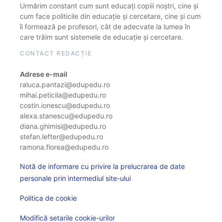
Urmărim constant cum sunt educați copiii noștri, cine și
cum face politicile din educație și cercetare, cine și cum
îi formează pe profesori, cât de adecvate la lumea în
care trăim sunt sistemele de educație și cercetare.
CONTACT REDACȚIE
Adrese e-mail
raluca.pantazi@edupedu.ro
mihai.peticila@edupedu.ro
costin.ionescu@edupedu.ro
alexa.stanescu@edupedu.ro
diana.ghimisi@edupedu.ro
stefan.lefter@edupedu.ro
ramona.florea@edupedu.ro
Notă de informare cu privire la prelucrarea de date
personale prin intermediul site-ului
Politica de cookie
Modifică setarile cookie-urilor