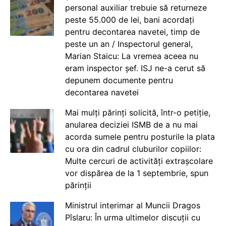
personal auxiliar trebuie să returneze
peste 55.000 de lei, bani acordați
pentru decontarea navetei, timp de
peste un an / Inspectorul general,
Marian Staicu: La vremea aceea nu
eram inspector șef. ISJ ne-a cerut să
depunem documente pentru
decontarea navetei
Mai mulți părinți solicită, într-o petiție,
anularea deciziei ISMB de a nu mai
acorda sumele pentru posturile la plata
cu ora din cadrul cluburilor copiilor:
Multe cercuri de activități extrașcolare
vor dispărea de la 1 septembrie, spun
părinții
Ministrul interimar al Muncii Dragos
Pîslaru: În urma ultimelor discuții cu