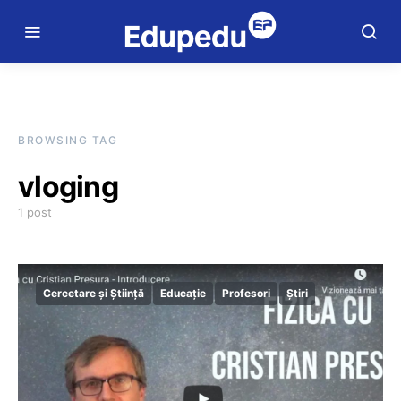
BROWSING TAG
vloging
1 post
Cercetare și Știință
Educație
Profesori
Știri