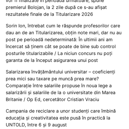
vor fi finalizate în perioada următoare, spune
premierul Bolojan, la 2 zile după ce s-au afișat
rezultatele finale de la Titularizare 2026
Sorin Ion, întrebat cum le răspunde profesorilor care
dau an de an Titularizarea, obțin note mari, dar nu au
post pe perioadă nedeterminată: În ultimii ani am
încercat să ținem cât se poate de bine sub control
posturile titularizabile / La niciun concurs nu poți
garanta de la început asigurarea unui post
Salarizarea învățământului universitar – coeficienți
prea mici sau taxare pe muncă prea mare?
Comparație între salariile propuse în noua lege a
salarizării și salariile de la o universitate din Marea
Britanie / Op Ed, cercetător Cristian Vraciu
Campania de reciclare a unor studenți care îmbină
educația și creativitatea este pusă în practică la
UNTOLD, între 6 și 9 august