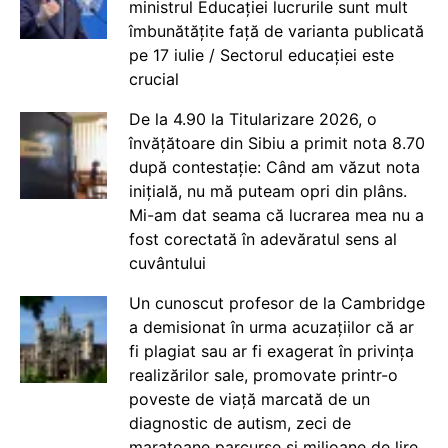
ministrul Educației lucrurile sunt mult
îmbunătățite față de varianta publicată
pe 17 iulie / Sectorul educației este
crucial
De la 4.90 la Titularizare 2026, o
învățătoare din Sibiu a primit nota 8.70
după contestație: Când am văzut nota
inițială, nu mă puteam opri din plâns.
Mi-am dat seama că lucrarea mea nu a
fost corectată în adevăratul sens al
cuvântului
Un cunoscut profesor de la Cambridge
a demisionat în urma acuzațiilor că ar
fi plagiat sau ar fi exagerat în privința
realizărilor sale, promovate printr-o
poveste de viață marcată de un
diagnostic de autism, zeci de
maratoane parcurse și milioane de lire