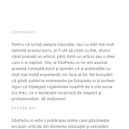
COPYRIGHT
Pentru că scrieți despre educație, sau cu atât mai mult
datorită acestui lucru, ar fi util să citați cu link, atunci
când preluați un articol, părți dintr-un articol sau o idee
care v-a inspirat. Noi, la EduPedu.ro ne-am asumat
această conduită etică și sperăm că și publicațiile cu
mult mai multă experiență vor face la fel. Ne bucurăm
că găsiți subiecte interesante pe Edupedu.ro și suntem
siguri că înțelegeți rugămintea noastră de a cita sursa
(cu link), ca o declarație reciprocă de respect și
profesionalism. Vă mulțumim!
DESPRE NOI
EduPedu.ro este o publicație online care găzduiește
exclusiv articole din domeniul educației și cercetării.